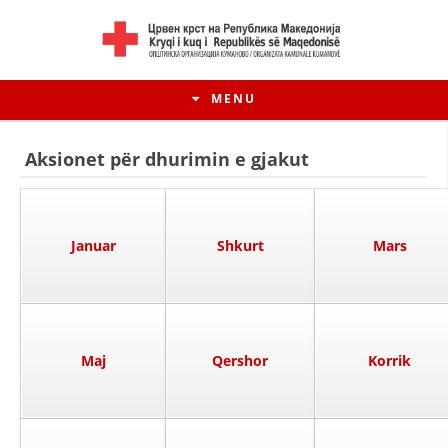
MENU
Aksionet për dhurimin e gjakut
Januar
Shkurt
Mars
Maj
Qershor
Korrik
HISTORIA E LËVIZJES
HISTORIA E KRYQIT TË KUQ