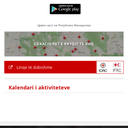
HULUMTIMI I OPINIONIT PUBLIK
BASHKËPUNIM NDËRKOMBËTAR
Црвен крст на Република Македонија
MARRËVESHJE
PROJEKTE
LOKACIONET E KRYQIT TË KUQ
SHËRBIMI PËR KËRKIM
VEPRIMTARI SHËNDETËSORE PREVENTIVE
Linqe të dobishme
NDIHMA E PARË
DHURIMI I GJAKUT
Kalendari i aktiviteteve
MENAXHIM ME VULLNETARË
KUSH JEMI NE