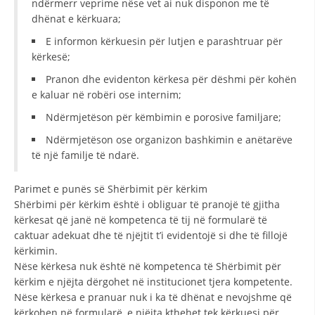
ndërmerr veprime nëse vet ai nuk disponon me të
dhënat e kërkuara;
DISEMINIMI
E informon kërkuesin për lutjen e parashtruar për
DREJTA NDERKOMBETARE HUMANITARE
kërkesë;
PROMOVIMI I VLERAVE HUMANE
Pranon dhe evidenton kërkesa për dëshmi për kohën
e kaluar në robëri ose internim;
PËRDORIMIN DHE MBROJTJEN E STEMËS
Ndërmjetëson për këmbimin e porosive familjare;
SOCIALO-HUMANITARE
Ndërmjetëson ose organizon bashkimin e anëtarëve
SI TË JEPNI DONACIONE
të një familje të ndarë.
PËRGATITSHMËRI DHE VEPRIM GJATË KATASTROFAVE
Parimet e punës së Shërbimit për kërkim
Shërbimi për kërkim është i obliguar të pranojë të gjitha
EKIPE PËRGJIGJE DISASTER
kërkesat që janë në kompetenca të tij në formularë të
STACIONIN E UJIT SHPËTIMIT – VODNO
caktuar adekuat dhe të njëjtit t’i evidentojë si dhe të fillojë
kërkimin.
EOK E CK
Nëse kërkesa nuk është në kompetenca të Shërbimit për
kërkim e njëjta dërgohet në institucionet tjera kompetente.
PROJEKTE
Nëse kërkesa e pranuar nuk i ka të dhënat e nevojshme që
MARRDHËNJE ME PUBLIKUN
kërkohen në formularë, e njëjta kthehet tek kërkuesi për