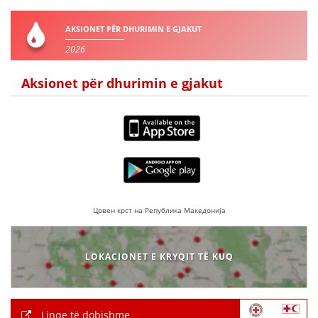
AKSIONET PËR DHURIMIN E GJAKUT
2026
Aksionet për dhurimin e gjakut
Црвен крст на Република Македонија
LOKACIONET E KRYQIT TË KUQ
Linqe të dobishme