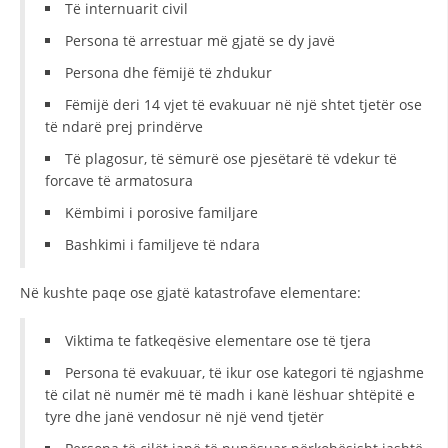
VEPRIMTARI
Të internuarit civil
Persona të arrestuar më gjatë se dy javë
Persona dhe fëmijë të zhdukur
Fëmijë deri 14 vjet të evakuuar në një shtet tjetër ose
të ndarë prej prindërve
DORACAKË
Të plagosur, të sëmurë ose pjesëtarë të vdekur të
STRATEGJI
forcave të armatosura
MATERIAL EDUKATIVO INFORMATIV
Këmbimi i porosive familjare
Bashkimi i familjeve të ndara
BROCHURES
PRESENTATIONS
Në kushte paqe ose gjatë katastrofave elementare:
Viktima te fatkeqësive elementare ose të tjera
Persona të evakuuar, të ikur ose kategori të ngjashme
të cilat në numër më të madh i kanë lëshuar shtëpitë e
tyre dhe janë vendosur në një vend tjetër