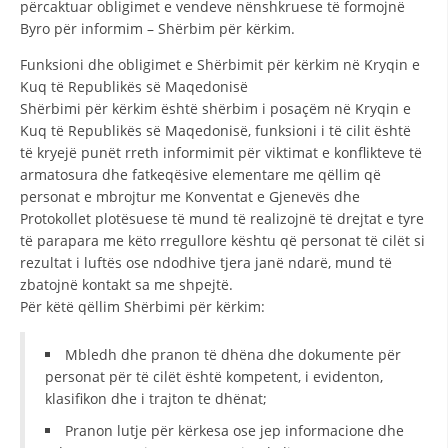
përcaktuar obligimet e vendeve nënshkruese të formojnë
STRUKTURA E ORGANIZATËS
Byro për informim – Shërbim për kërkim.
KONTAKT INFORMACIONE
Funksioni dhe obligimet e Shërbimit për kërkim në Kryqin e
ANËTARËSIMI NË STRUKTURAT PROFESIONALE
Kuq të Republikës së Maqedonisë
Shërbimi për kërkim është shërbim i posaçëm në Kryqin e
Kuq të Republikës së Maqedonisë, funksioni i të cilit është
të kryejë punët rreth informimit për viktimat e konflikteve të
LIGJI I KRYQIT TË KUQ
armatosura dhe fatkeqësive elementare me qëllim që
personat e mbrojtur me Konventat e Gjenevës dhe
STATUTI I KRYQIT TË KUQ
Protokollet plotësuese të mund të realizojnë të drejtat e tyre
të parapara me këto rregullore kështu që personat të cilët si
rezultat i luftës ose ndodhive tjera janë ndarë, mund të
zbatojnë kontakt sa me shpejtë.
Për këtë qëllim Shërbimi për kërkim:
ORGANIZIMI DHE ZHVILLIMI
Mbledh dhe pranon të dhëna dhe dokumente për
BORDI DREJTUES
personat për të cilët është kompetent, i evidenton,
klasifikon dhe i trajton te dhënat;
KUVENDI
Pranon lutje për kërkesa ose jep informacione dhe
STRUKTURA DHE STRUKTURA ORGANIZATIVE