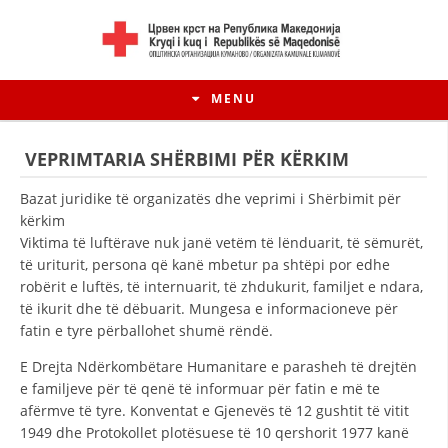
MENU
VEPRIMTARIA SHËRBIMI PËR KËRKIM
Bazat juridike të organizatës dhe veprimi i Shërbimit për
kërkim
Viktima të luftërave nuk janë vetëm të lënduarit, të sëmurët,
të uriturit, persona që kanë mbetur pa shtëpi por edhe
robërit e luftës, të internuarit, të zhdukurit, familjet e ndara,
të ikurit dhe të dëbuarit. Mungesa e informacioneve për
fatin e tyre përballohet shumë rëndë.
E Drejta Ndërkombëtare Humanitare e parasheh të drejtën
HISTORIA E LËVIZJES
e familjeve për të qenë të informuar për fatin e më te
afërmve të tyre. Konventat e Gjenevës të 12 gushtit të vitit
HISTORIA E KRYQIT TË KUQ
1949 dhe Protokollet plotësuese të 10 qershorit 1977 kanë