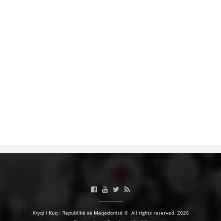
HULUMTIMI I OPINIONIT PUBLIK
BASHKËPUNIM NDËRKOMBËTAR
MARRËVESHJE
PROJEKTE
SHËRBIMI PËR KËRKIM
VEPRIMTARI SHËNDETËSORE PREVENTIVE
NDIHMA E PARË
DHURIMI I GJAKUT
MENAXHIM ME VULLNETARË
KUSH JEMI NE
Kryqi i Kuq i Republikë së Maqedonisë ©. All rights reserved. 2026