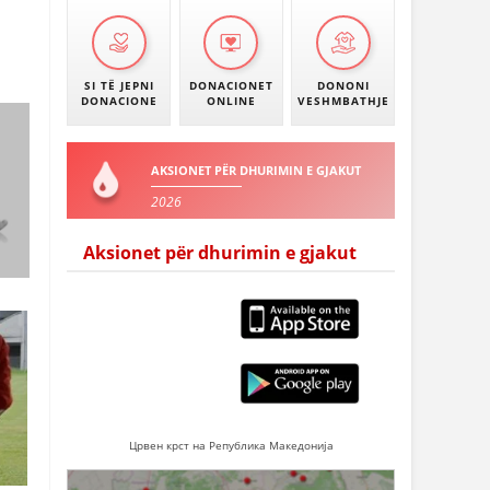
SI TË JEPNI
DONACIONET
DONONI
DONACIONE
ONLINE
VESHMBATHJE
AKSIONET PËR DHURIMIN E GJAKUT
2026
Aksionet për dhurimin e gjakut
Црвен крст на Република Македонија