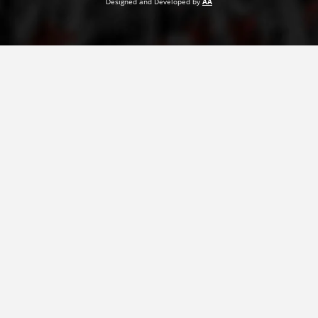
Designed and Developed by
AA
VEPRIMTARI
DORACAKË
STRATEGJI
MATERIAL EDUKATIVO INFORMATIV
BROCHURES
PRESENTATIONS