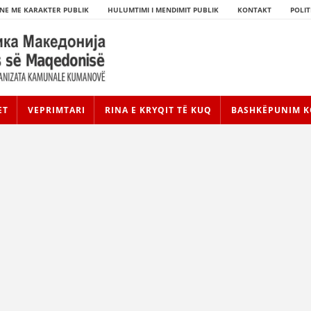
NE ME KARAKTER PUBLIK
HULUMTIMI I MENDIMIT PUBLIK
KONTAKT
POLIT
ET
VEPRIMTARI
RINA E KRYQIT TË KUQ
BASHKËPUNIM K
HISTORIA E LËVIZJES
HISTORIA E KRYQIT TË KUQ