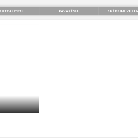
STRUKTURA E ORGANIZATËS
EUTRALITETI
PAVARËSIA
SHËRBIMI VULL
KONTAKT INFORMACIONE
ANËTARËSIMI NË STRUKTURAT PROFESIONALE
LIGJI I KRYQIT TË KUQ
STATUTI I KRYQIT TË KUQ
ORGANIZIMI DHE ZHVILLIMI
BORDI DREJTUES
KUVENDI
STRUKTURA DHE STRUKTURA ORGANIZATIVE