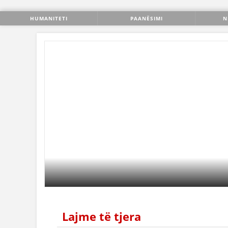
HUMANITETI
PAANËSIMI
N
Lajme të tjera