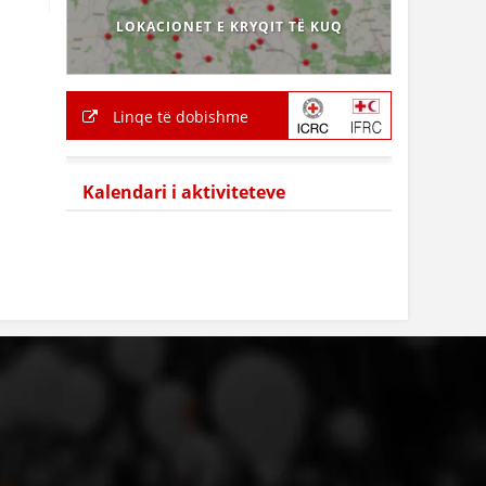
LOKACIONET E KRYQIT TË KUQ
Linqe të dobishme
Kalendari i aktiviteteve