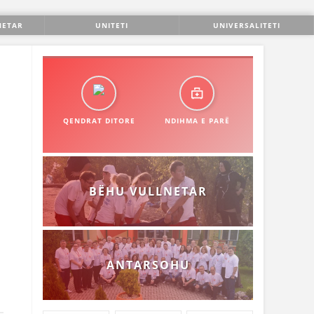
NETAR
UNITETI
UNIVERSALITETI
QENDRAT DITORE
NDIHMA E PARË
BËHU VULLNETAR
ANTARSOHU