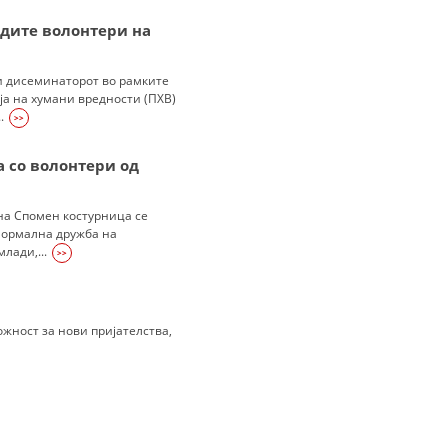
дите волонтери на
ФОРМУЛАРИ ЗА БАРАЊА
ЗДРАВСТВЕНО ПРЕВЕНТИВНА ДЕЈНОСТ
и дисеминаторот во рамките
ја на хумани вредности (ПХВ)
ПРВА ПОМОШ
.
>>
КРВОДАРИТЕЛСТВО
 со волонтери од
ИНФОРМАЦИИ ЗА БОЛЕСТИ
 на Спомен костурница се
УСЛУГИ
ормална дружба на
лади,...
>>
ЗА НАС
ожност за нови пријателства,
ДЕЈСТВУВАЊЕ