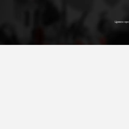
Црвен крс