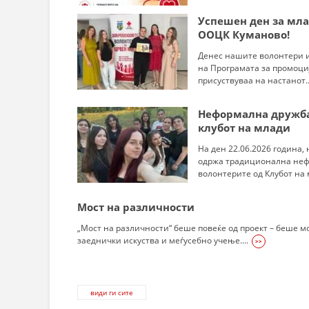
Успешен ден за мла
ООЦК Куманово!
Денес нашите волонтери 
на Програмата за промоци
присуствуваа на настанот..
Неформална дружба
клубот на млади
На ден 22.06.2026 година,
одржа традиционална неф
волонтерите од Клубот на м
Мост на различности
„Мост на различности“ беше повеќе од проект – беше м
заеднички искуства и меѓусебно учење....
>>
види ги сите