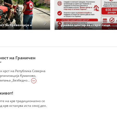
MЕЃУНАРОДНО ХУМАНИТАРНО ПРАВО
ПРОМОЦИЈА НА ХУМАНИ ВРЕДНОСТИ
ст за превенција и
Дневен центар за стари лица
УПОТРЕБА И ЗАШТИТА НА АМБЛЕМОТ
а од пожари
со активно стареење
СОЦИЈАЛНО ХУМАНИТАРНА ДЕЈНОСТ
КАКО ДА ДОНИРАТЕ
ПОДГОТВЕНОСТ И ДЕЈСТВО ПРИ КАТАСТРОФИ
ност на Граничен
“
ТИМ ЗА ОДГОВОР ПРИ КАТАСТРОФИ ПРИ ООЦК КУМАНОВО
ен крст на Република Северна
рганизација Куманово,
ОДНОСИ СО ЈАВНОСТ
мпања „Безбедно...
>>
ИСТРАЖУВАЊЕ НА ЈАВНО МИСЛЕЊЕ
живот!
МЕЃУНАРОДНА СОРАБОТКА
ите на крв традиционално се
 крв останува иста секој ден.
ДОГОВОРИ
ЗНАЧЕЊЕ НА СЛУЖБАТА ЗА БАРАЊЕ