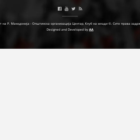
т на Р. Македонија - Општинска организација Центар, Клуб на млади ©. Сите права задр
Designed and Developed by
AA