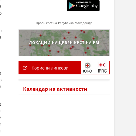
а
о
Црвен крст на Република Македонија
о
а
ЛОКАЦИИ НА ЦРВЕН КРСТ НА РМ
­
Корисни линкови
а
о
а
Календар на активности
е
а
и
и
а