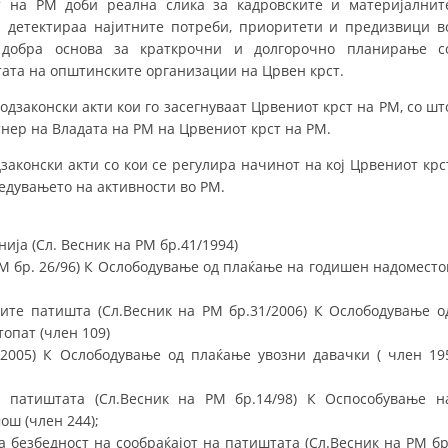
т на РМ доби реална слика за кадровските и материјалнит
 детектираа најитните потреби, приоритети и предизвици в
ФОРМУЛАРИ ЗА БАРАЊА
 добра основа за краткрочни и долгорочно планирање с
тата на општинските организации на Црвен крст.
ЗДРАВСТВЕНО ПРЕВЕНТИВНА ДЕЈНОСТ
одзаконски акти кои го засегнуваат Црвениот крст на РМ, со шт
ПРВА ПОМОШ
тнер на Владата на РМ на Црвениот крст на РМ.
КРВОДАРИТЕЛСТВО
законски акти со кои се регулира начинот на кој Црвениот крс
дувањето на активности во РМ.
ИНФОРМАЦИИ ЗА БОЛЕСТИ
УСЛУГИ
ија (Сл. Весник на РМ бр.41/1994)
РМ бр. 26/96) К Ослободување од плаќање на годишен надоместо
ЗА НАС
ните патишта (Сл.Весник на РМ бр.31/2006) К Ослободување о
опат (член 109)
ДЕЈСТВУВАЊЕ
/2005) К Ослободување од плаќање увозни давачки ( член 19
а патиштата (Сл.Весник на РМ бр.14/98) К Оспособување н
ош (член 244);
 безбедност на сообраќајот на патиштата (Сл.Весник на РМ бр