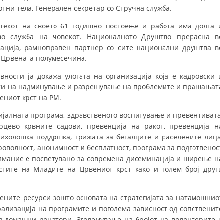
УРА И ОРГАНИЗАЦИОНА ПОСТАВЕНОСТ – ОПШТИНСКА ОРГАНИЗАЦИЈА К
отни тела, Генерален секретар со Стручна служба.
КОНТАКТ ИНФОРМАЦИИ
 текот на своето 61 годишно постоење и работа има долга 
во служба на човекот. Националното Друштво прерасна в
зација, рамноправен партнер со сите национални друштва в
 Црвената полумесечина.
ЗАКОН ЗА ЦКРМ
ности ја докажа улогата на организација која е кадровски 
СТАТУТ НА ЦКРМ
оти на надминување и разрешување на проблемите и прашањат
ениот крст на РМ.
ијалната програма, здравственото воспитување и превентивата
рцево крвните садови, превенција на ракот, превенција н
психолошка поддршка, грижата за бегалците и раселените лица
ОРГАНИЗАЦИЈА И РАЗВОЈ
оволност, анонимност и бесплатност, програма за подготвенос
внимание е посветувано за современа дисеминација и ширење н
РАКОВОДЕН ОДБОР
стите на Младите на Црвениот крст како и голем број друг
СОБРАНИЕ
СТРУКТУРА И ОРГАНИЗАЦИОНА ПОСТАВЕНОСТ
вените ресурси зошто основата на стратегијата за натамошнио
рализација на програмите и поголема зависност од сопственит
ДИСЕМИНАЦИЈА
д домашни донатори. Зголемување на бројот на волонтерите 