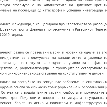
авува зголемување на капа­ци­те­тите на Црвениот крст н
MЕЃУНАРОДНО ХУМАНИТАРНО ПРАВО
жување на последици од катастрофи и успешна интеграција в
ПРОМОЦИЈА НА ХУМАНИ ВРЕДНОСТИ
лика Македонија, е концепирана врз Стра­те­ги­ја­та за развој д
УПОТРЕБА И ЗАШТИТА НА АМБЛЕМОТ
Црвениот крст и Црвената по­луе­се­­мчи­на и Развојниот План н
СОЦИЈАЛНО ХУМАНИТАРНА ДЕЈНОСТ
6 2010 година.
КАКО ДА ДОНИРАТЕ
ПОДГОТВЕНОСТ И ДЕЈСТВО ПРИ КАТАСТРОФИ
лниот развој се преземани мерки и носени се одлуки за зго
ницијативи за зголемување на капацитетите и јакнење н
ТИМ ЗА ОДГОВОР ПРИ КАТАСТРОФИ ПРИ ООЦК КУМАНОВО
 ревизија на Статутот за создавање услови за поефикасн
јствување, рационализација на трошоците за остварување н
ОДНОСИ СО ЈАВНОСТ
ано и синхронизирано дејствување на конститутивните делови.
ИСТРАЖУВАЊЕ НА ЈАВНО МИСЛЕЊЕ
ализа на состојбите на севкупното работење на општинскит
 појдовна основа за ефикасно трансформирање и реорганизациј
МЕЃУНАРОДНА СОРАБОТКА
Со неа се утврдија јаките страни, слабостите, можностите 
иот крст. Податоците говорат за: структурата на управата 
ДОГОВОРИ
еменост, бројот на активни волонтери и инфраструктура н
ЗНАЧЕЊЕ НА СЛУЖБАТА ЗА БАРАЊЕ