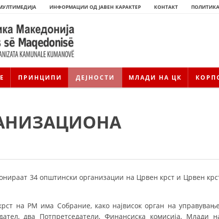
МУЛТИМЕДИЈА
ИНФОРМАЦИИ ОД ЈАВЕН КАРАКТЕР
КОНТАКТ
ПОЛИТИКА
Е
ПРИНЦИПИ
ДЕЈНОСТИ
МЛАДИ НА ЦК
КОРП
ГАНИЗАЦИОНА
онираат 34 општински организации на Црвен крст и Црвен крс
ИСТОРИЈАТ НА ЦКРМ
ИСТОРИЈАТ НА ДВИЖЕЊЕТО
 крст на РМ има Собрание, како највисок орган на управување
тел, два Потпретседатели, Финансиска ко­ми­сија, Млади н