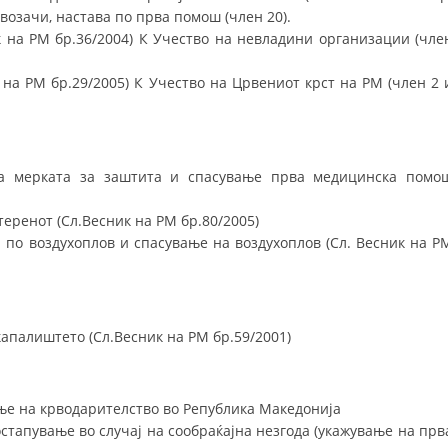
возачи, настава по прва помош (член 20).
ПРИРАЧНИЦИ
к на РМ бр.36/2004) К Учество на невладини организации (чле
СТРАТЕГИИ
 на РМ бр.29/2005) К Учество на Црвениот крст на РМ (член 2 
ЕДУКАТИВНО ИНФОРМАТИВНИ МАТЕРИЈАЛИ
БРОШУРИ
ПОСТЕРИ
а мерката за заштита и спасување прва медицинска помо
ПРЕЗЕНТАЦИИ
еренот (Сл.Весник на РМ бр.80/2005)
 по воздухоплов и спасување на воздухоплов (Сл. Весник на Р
апалиштето (Сл.Весник на РМ бр.59/2001)
е на крводарителство во Република Македонија
стапување во случај на сообраќајна незгода (укажување на прв