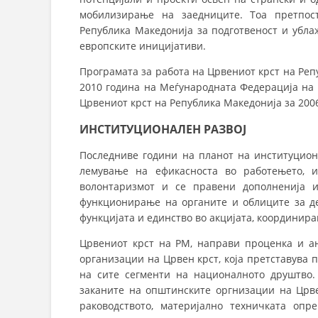
мобилизирање на заедниците. Тоа претпост
Република Македонија за подготвеност и убла
европските иницијативи.
Програмата за работа на Црвениот крст на Ре­пуб
2010 година на Меѓународната Фе­де­рација на 
Црвениот крст на Репу­бли­ка Македонија за 200
ИНСТИТУЦИОНАЛЕН РАЗВОЈ
Последниве години на планот на институциона
лемување на ефикасноста во работењето, и
волонтаризмот и се правени дополненија и
функционирање на органите и облиците за де
функцијата и единство во акцијата, координир
Црвениот крст на РМ, направи проценка и ан
организации на Црвен крст, која претставува
на сите сегменти на националното друштво. 
заканите на општинските оргнизации на Црвен
раководството, материјално техничката опр