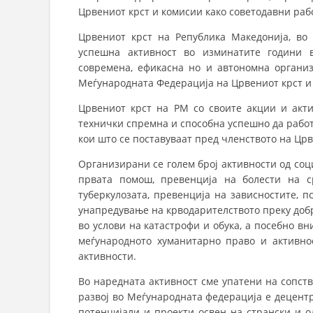
СТРУКТ
Црвениот крст и комисии како со­ве­тодавни раб
Црвениот крст на Република Македонија, во
успешна активност во изминатите години 
современа, ефикасна но и автономна органи
Меѓународната Федерација на Црвениот крст и
Црвениот крст на РМ со своите акции и актив
технички спремна и способна успешно да раб
кои што се поставуваат пред членството на Црв
Организирани се голем број активности од соц
првата помош, превенција на болести на с
туберкулозата, превенција на зависностите, 
унапредување на крводарителството преку добр
во услови на катастрофи и обука, а посебно 
меѓународното хуманитарно право и активно
активности.
Во наредната активност сме упатени на сопст
развој во Меѓународната федерација е децент
потенцијали и проекти освен на странски и о