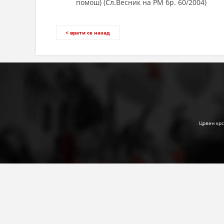
помош) (Сл.Весник на РМ бр. 60/2004)
< врати се назад
Црвен крс