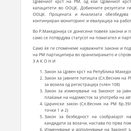
Црвениот крст на РМ, од кои Црвениот крс
капацитети во ООЦК. Добиените резултати ги
ООЦК. Процената и Анализата обезбедува
континуиран мониторинг и евалуација на рабо
Во Р.Македонија се донесени повеќе закони и п
само се потврдува статусот на помагател и пар
Само ќе ги споменеме најважните закони и под
на РМ партиципира во оранизирањето и спрове
З А К О Н И
Закон за Црвен крст на Република Македон
Закон за јавните патишта (Сл.Весник на 
за возила од регистрација (член 108)
Закон за изменување на Законот за јав
плаќање на надоместок за употреба на авт
Царински закон (Сл.Весник на РМ бр.39
точки 1 и 2)
Закон за безбедност на сообраќајот н
кандидати за возачи, настава по прва пом
Изменување и дополнување на Законот за