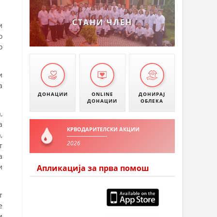
УМАНОВО
СТАНИ ЧЛЕН
и
о
о
и
а
ДОНАЦИИ
ONLINE
ДОНИРАЈ
ДОНАЦИИ
ОБЛЕКА
,
а
КРВОДАРИТЕЛСКИ АКЦИИ
,
2026
т
а
и
Апликација за прва помош
т
е
и