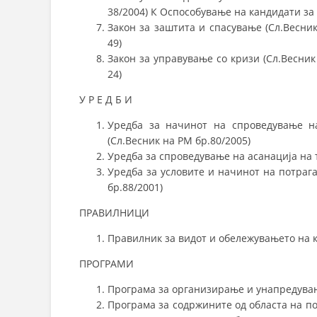
38/2004) К Оспособување на кандидати за 
Закон за заштита и спасување (Сл.Весни
49)
Закон за управување со кризи (Сл.Весник
24)
У Р Е Д Б И
Уредба за начинот на спроведување н
(Сл.Весник на РМ бр.80/2005)
Уредба за спроведување на асанација на т
Уредба за условите и начинот на потрага
бр.88/2001)
ПРАВИЛНИЦИ
Правилник за видот и обележувањето на к
ПРОГРАМИ
Програма за организирање и унапредувањ
Програма за содржините од областа на по