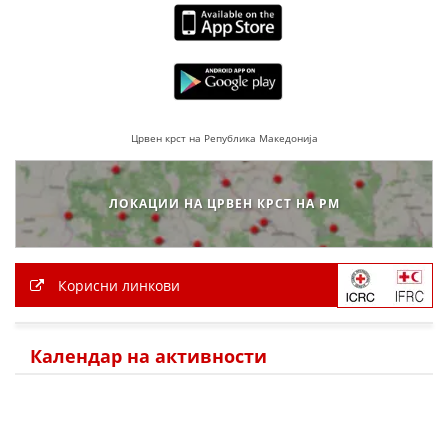
ДИСЕМИНАЦИЈА
MЕЃУНАРОДНО ХУМАНИТАРНО ПРАВО
ПРОМОЦИЈА НА ХУМАНИ ВРЕДНОСТИ
УПОТРЕБА И ЗАШТИТА НА АМБЛЕМОТ
Црвен крст на Република Македонија
СОЦИЈАЛНО ХУМАНИТАРНА ДЕЈНОСТ
КАКО ДА ДОНИРАТЕ
ЛОКАЦИИ НА ЦРВЕН КРСТ НА РМ
ПОДГОТВЕНОСТ И ДЕЈСТВО ПРИ КАТАСТРОФИ
ТИМ ЗА ОДГОВОР ПРИ КАТАСТРОФИ ПРИ ООЦК КУМАНОВО
Корисни линкови
ОДНОСИ СО ЈАВНОСТ
ИСТРАЖУВАЊЕ НА ЈАВНО МИСЛЕЊЕ
Календар на активности
МЕЃУНАРОДНА СОРАБОТКА
ДОГОВОРИ