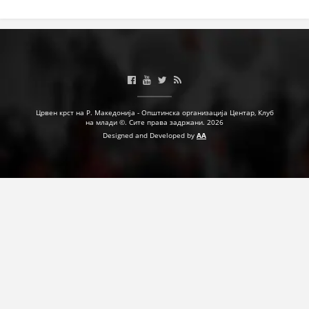
ЗНАЧЕЊЕ НА СЛУЖБАТА ЗА БАРАЊЕ
ФОРМУЛАРИ ЗА БАРАЊА
ЗДРАВСТВЕНО ПРЕВЕНТИВНА ДЕЈНОСТ
ПРВА ПОМОШ
КРВОДАРИТЕЛСТВО
Црвен крст на Р. Македонија - Општинска организација Центар, Клуб
на млади ©. Сите права задржани. 2026
Designed and Developed by
AA
ИНФОРМАЦИИ ЗА БОЛЕСТИ
УСЛУГИ
ЗА НАС
ДЕЈСТВУВАЊЕ