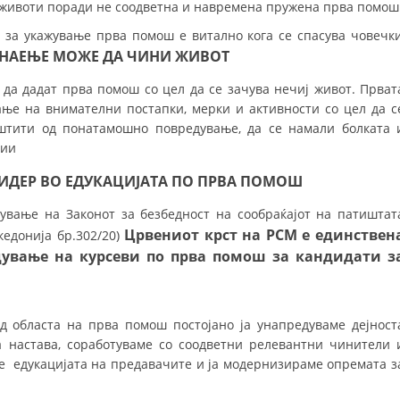
УРА И ОРГАНИЗАЦИОНА ПОСТАВЕНОСТ – ОПШТИНСКА ОРГАНИЗАЦИЈА К
те животи поради не соодветна и навремена пружена прва помош
 за укажување прва помош е витално кога се спасува човечк
КОНТАКТ ИНФОРМАЦИИ
ОЖЕ ДА ЧИНИ ЖИВОТ
 да дадат прва помош со цел да се зачува нечиј живот. Прват
е на внимателни постапки, мерки и активности со цел да с
ЗАКОН ЗА ЦКРМ
аштити од понатамошно повредување, да се намали болката 
ции
СТАТУТ НА ЦКРМ
 ЛИДЕР ВО ЕДУКАЦИЈАТА ПО ПРВА ПОМОШ
ување на Законот за безбедност на сообраќајот на патиштат
Црвениот крст на РСМ е единствен
едонија бр.302/20)
дување на курсеви по прва помош за кандидати з
ОРГАНИЗАЦИЈА И РАЗВОЈ
РАКОВОДЕН ОДБОР
д областа на прва помош постојано ја унапредуваме дејност
СОБРАНИЕ
а настава, соработуваме со соодветни релевантни чинители 
СТРУКТУРА И ОРГАНИЗАЦИОНА ПОСТАВЕНОСТ
ме едукацијата на предавачите и ја модернизираме опремата з
ДИСЕМИНАЦИЈА