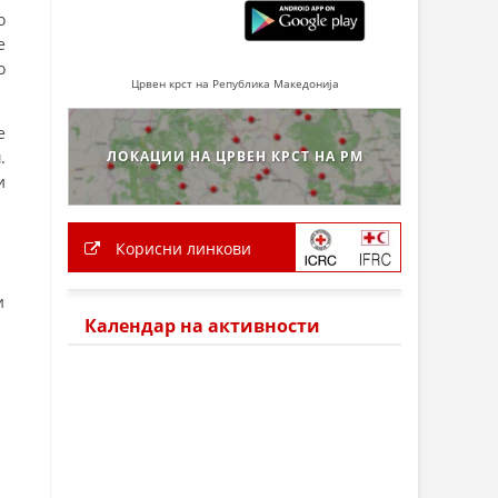
о
е
о
Црвен крст на Република Македонија
е
ЛОКАЦИИ НА ЦРВЕН КРСТ НА РМ
.
и
Корисни линкови
и
Календар на активности