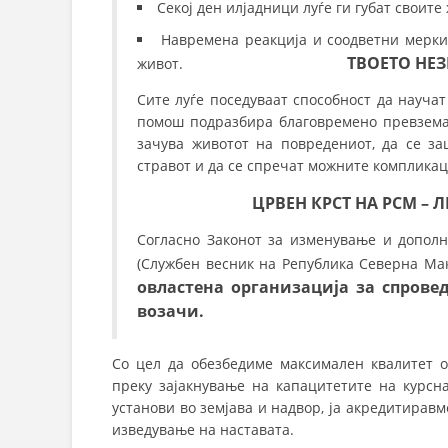
СТРУКТ
Секој ден илјадници луѓе ги губат свои
Навремена реакција и соодветни мерки
ТВОЕТО НЕЗНАЕЊЕ М
живот.
Сите луѓе поседуваат способност да научат
помош подразбира благовремено превземањ
зачува животот на повредениот, да се з
стравот и да се спречат можните комплика
ЦРВЕН КРСТ НА РСМ –
Согласно Законот за изменување и дополн
(Службен весник на Република Северна Мак
овластена организација за спрове
возачи.
Со цел да обезбедиме максимален квалитет о
преку зајакнување на капацитетите на курсн
установи во земјава и надвор, ја акредитирав
изведување на наставата.