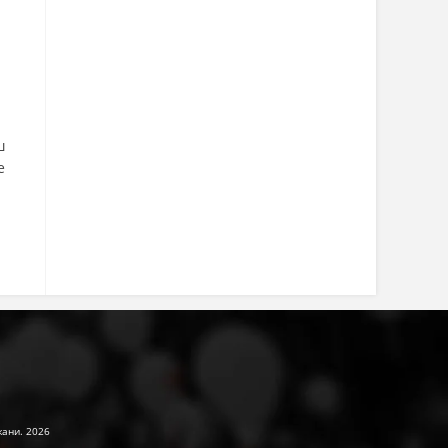
ш
е
жани. 2026