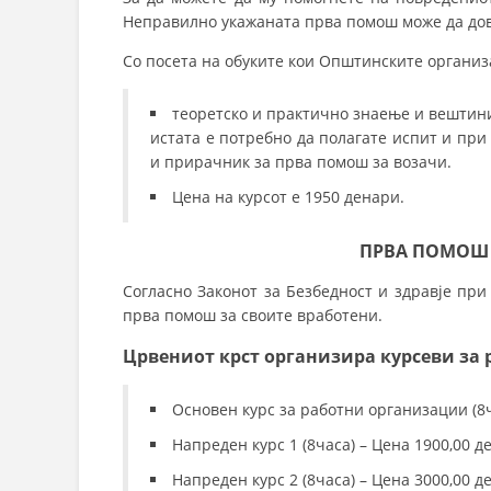
Неправилно укажаната прва помош може да дов
Со посета на обуките кои Општинските организ
теоретско и практично знаење и вештини 
истата е потребно да полагате испит и пр
и прирачник за прва помош за возачи.
Цена на курсот е 1950 денари.
ПРВА ПОМОШ 
Согласно Законот за Безбедност и здравје при
прва помош за своите вработени.
Црвениот крст организира курсеви за 
Основен курс за работни организации (8ч
Напреден курс 1 (8часа) – Цена 1900,00 де
Напреден курс 2 (8часа) – Цена 3000,00 де