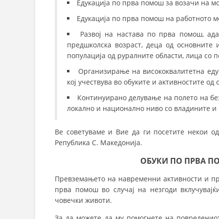
Едукација по прва помош за возачи на м
Едукација по прва помош на работното ме
Развој на настава по прва помош, ад
предшколска возраст, деца од основните и
популација од руралните области, лица со п
Организирање на висококвалитетна едук
кој учествува во обуките и активностите од
Континуирано делување на полето на без
локално и национално ниво со владините и
Ве советуваме и Вие да ги посетите некои о
Република С. Македонија.
ОБУКИ ПО ПРВА П
Превземањето на навременни активности и пр
прва помош во случај на незгоди вклучувајќ
човечки животи.
За да можете да му помогнете на повреденио