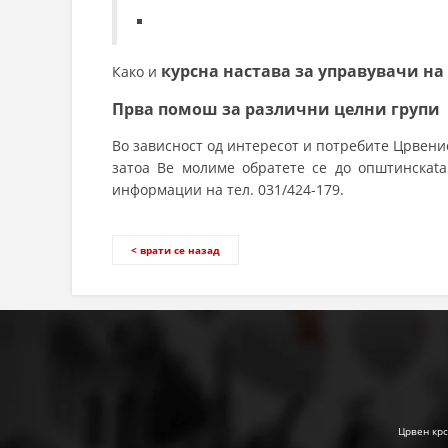
курсна настава за управувачи на
Како и
Прва помош за различни целни групи
Во зависност од интересот и потребите Црвени
затоа Ве молиме обратете се до општинскаta
информации на тел. 031/424-179.
< врати се назад
Црвен крс