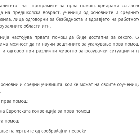
валитетот на програмите за прва помош, креирани согласн
MЕЃУНАРОДНО ХУМАНИТАРНО ПРАВО
а на предшколска возраст, ученици од основните и среднит
зила, лица одговорни за безбедноста и здравјето на работнот
ПРОМОЦИЈА НА ХУМАНИ ВРЕДНОСТИ
 руралните области итн.
УПОТРЕБА И ЗАШТИТА НА АМБЛЕМОТ
ија настојува првата помош да биде достапна за секого. С
СОЦИЈАЛНО ХУМАНИТАРНА ДЕЈНОСТ
а има можност да ги научи вештините за укажување прва помош
а и одговор при различни животно загрозувачки ситуации и г
КАКО ДА ДОНИРАТЕ
ПОДГОТВЕНОСТ И ДЕЈСТВО ПРИ КАТАСТРОФИ
ТИМ ЗА ОДГОВОР ПРИ КАТАСТРОФИ ПРИ ООЦК КУМАНОВО
 основни и средни училишта, кои ќе можат на своите соучениц
.
ОДНОСИ СО ЈАВНОСТ
 прва помош;
ИСТРАЖУВАЊЕ НА ЈАВНО МИСЛЕЊЕ
 на Европската конвенција за прва помош
МЕЃУНАРОДНА СОРАБОТКА
та помош
ДОГОВОРИ
ање на жртвите од сообраќајни несреќи
ЗНАЧЕЊЕ НА СЛУЖБАТА ЗА БАРАЊЕ