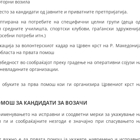
оторни возила
сто за кандидати од јавните и приватните претпријатија.
ФОРМУЛАРИ ЗА БАРАЊА
аптирана на потребите на специфични целни групи (деца о
ЗДРАВСТВЕНО ПРЕВЕНТИВНА ДЕЈНОСТ
 средните училишта, спортски клубови, граѓански здруженија
осебни потреби итн.)
ПРВА ПОМОШ
ација за волонтерскиот кадар на Црвен крст на Р. Македониј
КРВОДАРИТЕЛСТВО
 областа на првата помош
ИНФОРМАЦИИ ЗА БОЛЕСТИ
бедност во сообраќајот преку градење на оперативни сојузи н
 невладините организации.
УСЛУГИ
д обуките за прва помош кои ги организира Црвениот крст н
ЗА НАС
ОМОШ ЗА КАНДИДАТИ ЗА ВОЗАЧИ
ДЕЈСТВУВАЊЕ
именувањето на исправни и соодветни мерки за укажување н
и ги и сообраќајните незгоди е значајно при спасувањето н
т важно е да првата помош ја укажете навремено и исправно