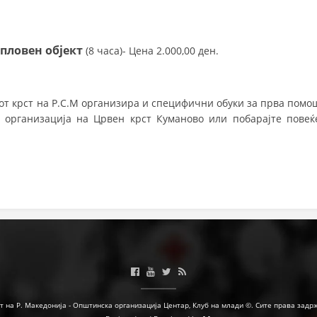
 пловен објект
(8 часа)- Цена 2.000,00 ден.
от крст на Р.С.М организира и специфични обуки за прва помо
 организација на Црвен крст Куманово или побарајте повеќ
т на Р. Македонија - Општинска организација Центар, Клуб на млади ©. Сите права задр