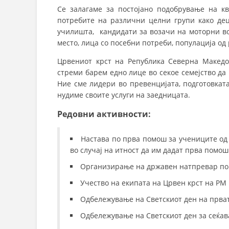
Се залагаме за постојано подобрување на к
потребите на различни целни групи како дец
училишта, кандидати за возачи на моторни во
место, лица со посебни потреби, популација од
Црвениот крст на Република Северна Македон
стреми барем едно лице во секое семејство д
Ние сме лидери во превенцијата, подготовкат
нудиме своите услуги на заедницата.
Редовни активности:
Настава по прва помош за учениците од
во случај на итност да им дадат прва помош
Организирање на државен натпревар по
Учество на екипата на Црвен крст на РМ
Одбележување на Светскиот ден на прва
Одбележување на Светскиот ден за сеќав