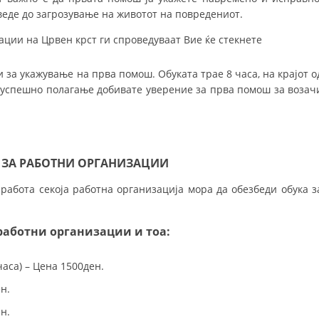
еде до загрозување на животот на повредениот.
ПРИРАЧНИЦИ
ации на Црвен крст ги спроведуваат Вие ќе стекнете
СТРАТЕГИИ
ЕДУКАТИВНО ИНФОРМАТИВНИ МАТЕРИЈАЛИ
за укажување на прва помош. Обуката трае 8 часа, на крајот о
и успешно полагање добивате уверение за прва помош за возач
БРОШУРИ
ПОСТЕРИ
ПРЕЗЕНТАЦИИ
ЗА РАБОТНИ ОРГАНИЗАЦИИ
 работа секоја работна организација мора да обезбеди обука з
работни организации и тоа:
аса) – Цена 1500ден.
н.
н.