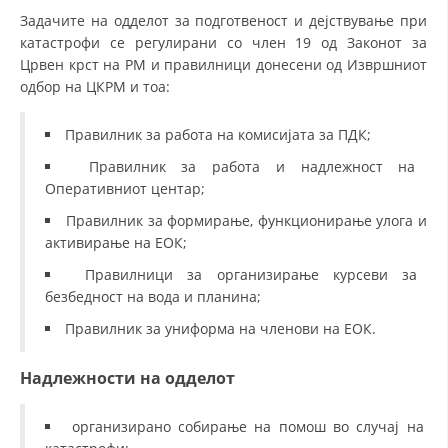
Задачите на одделот за подготвеност и дејствување при
ПРИРАЧНИЦИ
катастрофи се регулирани со член 19 од Законот за
Црвен крст на РМ и правилници донесени од Извршниот
СТРАТЕГИИ
одбор на ЦКРМ и тоа:
ЕДУКАТИВНО ИНФОРМАТИВНИ МАТЕРИЈАЛИ
Правилник за работа на комисијата за ПДК;
БРОШУРИ
Правилник за работа и надлежност на
Оперативниот центар;
ПОСТЕРИ
Правилник за формирање, функционирање улога и
ПРЕЗЕНТАЦИИ
активирање на ЕОК;
Правилници за организирање курсеви за
безбедност на вода и планина;
Правилник за униформа на членови на ЕОК.
Надлежности на одделот
организирано собирање на помош во случај на