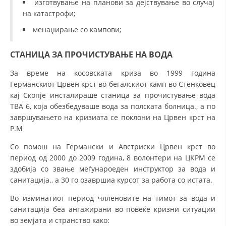
изготвување на планови за дејствување во случај
на катастрофи;
менаџирање со кампови;
СТАНИЦА ЗА ПРОЧИСТУВАЊЕ НА ВОДА
За време на косовската криза во 1999 година
Германскиот Црвен крст во бегалскиот камп во Стенковец
кај Скопје инсталираше станица за прочистување вода
ТВА 6, која обезбедуваше вода за полската болница., а по
завршувањето на кризиата се поклони на Црвен крст на
Р.М
Со помош на Германски и Австриски Црвен крст во
период од 2000 до 2009 година, 8 волонтери на ЦКРМ се
здобија со звање меѓунароеден инструктор за вода и
санитација., а 30 го озавршиа курсот за работа со истата.
Во изминатиот период члленовите на тимот за вода и
санитација беа ангажирани во повеќе кризни ситуации
во земјата и странство како: