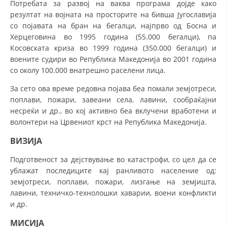
Потребата за развој на ваква програма дојде како
СТРУКТУРА И ОРГАНИЗАЦИОНА ПОСТАВЕНОСТ – ОПШТИНСКА
ОРГАНИЗАЦИЈА КУМАНОВО
резултат на војната на просторите на бивша Југославија
со појавата на бран на бегалци, најпрво од Босна и
КОНТАКТ ИНФОРМАЦИИ
Херцеговина во 1995 година (55.000 бегалци), па
Косовската криза во 1999 година (350.000 бегалци) и
воените судири во Република Македонија во 2001 година
со околу 100.000 внатрешно раселени лица.
ЗАКОН ЗА ЦКРМ
За сето ова време редовна појава беа помали земјотреси,
СТАТУТ НА ЦКРМ
поплави, пожари, завеани села, лавини, сообраќајни
несреќи и др., во кој активно беа вклучени вработени и
волонтери на Црвениот крст на Република Македонија.
ВИЗИЈА
ОРГАНИЗАЦИЈА И РАЗВОЈ
Подготвеност за дејствување во катастрофи, со цел да се
ублажат последиците кај ранливото население од:
РАКОВОДЕН ОДБОР
земјотреси, поплави, пожари, лизгање на земјишта,
СОБРАНИЕ
лавини, техничко-технолошки хаварии, воени конфликти
и др.
СТРУКТУРА И ОРГАНИЗАЦИОНА ПОСТАВЕНОСТ
МИСИЈА