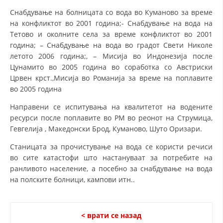
Снабдување на болницата со вода во Куманово за време
на конфликтот во 2001 година;- Снабдување на вода на
Тетово и околните села за време конфликтот во 2001
година; – Снабдување на вода во градот Свети Николе
летото 2006 година;, – Мисија во Индонезија после
Цунамито во 2005 година во соработка со Австриски
Црвен крст.,Мисија во Романија за време на поплавите
во 2005 година
Направени се испитувања на квалитетот на водените
ресурси после поплавите во РМ во реонот на Струмица,
Гевгелија , Македонски Брод, Куманово, Шуто Оризари.
Станицата за прочистување на вода се користи речиси
во сите катастофи што настануваат за потребите на
ранливото население, а посебно за снабдување на вода
на полските болници, кампови итн..
< врати се назад