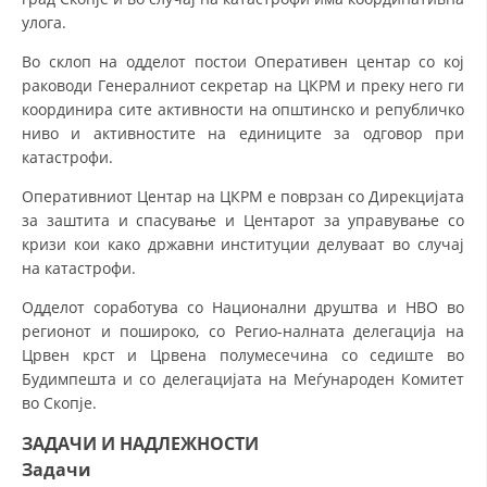
ЗНАЧЕЊЕ НА СЛУЖБАТА ЗА БАРАЊЕ
улога.
ФОРМУЛАРИ ЗА БАРАЊА
Во склоп на одделот постои Оперативен центар со кој
раководи Генералниот секретар на ЦКРМ и преку него ги
ЗДРАВСТВЕНО ПРЕВЕНТИВНА ДЕЈНОСТ
координира сите активности на општинско и републичко
ниво и активностите на единиците за одговор при
ПРВА ПОМОШ
катастрофи.
КРВОДАРИТЕЛСТВО
Оперативниот Центар на ЦКРМ е поврзан со Дирекцијата
ИНФОРМАЦИИ ЗА БОЛЕСТИ
за заштита и спасување и Центарот за управување со
кризи кои како државни институции делуваат во случај
УСЛУГИ
на катастрофи.
Одделот соработува со Национални друштва и НВО во
регионот и пошироко, со Регио-налната делегација на
ЗА НАС
Црвен крст и Црвена полумесечина со седиште во
Будимпешта и со делегацијата на Меѓународен Комитет
ДЕЈСТВУВАЊЕ
во Скопје.
ЗАДАЧИ И НАДЛЕЖНОСТИ
Задачи