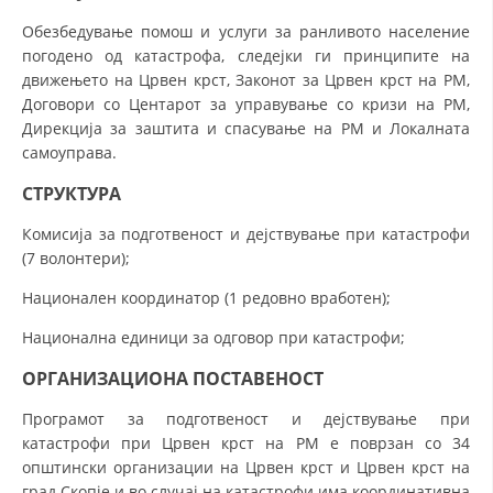
ДИСЕМИНАЦИЈА
Обезбедување помош и услуги за ранливото население
MЕЃУНАРОДНО ХУМАНИТАРНО ПРАВО
погодено од катастрофа, следејки ги принципите на
движењето на Црвен крст, Законот за Црвен крст на РМ,
ПРОМОЦИЈА НА ХУМАНИ ВРЕДНОСТИ
Договори со Центарот за управување со кризи на РМ,
УПОТРЕБА И ЗАШТИТА НА АМБЛЕМОТ
Дирекција за заштита и спасување на РМ и Локалната
самоуправа.
СОЦИЈАЛНО ХУМАНИТАРНА ДЕЈНОСТ
СТРУКТУРА
КАКО ДА ДОНИРАТЕ
Комисија за подготвеност и дејствување при катастрофи
ПОДГОТВЕНОСТ И ДЕЈСТВО ПРИ КАТАСТРОФИ
(7 волонтери);
ТИМ ЗА ОДГОВОР ПРИ КАТАСТРОФИ ПРИ ООЦК КУМАНОВО
Национален координатор (1 редовно вработен);
Национална единици за одговор при катастрофи;
ОДНОСИ СО ЈАВНОСТ
ОРГАНИЗАЦИОНА ПОСТАВЕНОСТ
ИСТРАЖУВАЊЕ НА ЈАВНО МИСЛЕЊЕ
Програмот за подготвеност и дејствување при
МЕЃУНАРОДНА СОРАБОТКА
катастрофи при Црвен крст на РМ е поврзан со 34
ДОГОВОРИ
општински организации на Црвен крст и Црвен крст на
град Скопје и во случај на катастрофи има координативна