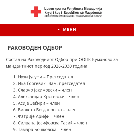
МЕНИ
РАКОВОДЕН ОДБОР
Состав на Раководниот Одбор при ООЦК Куманово за
мандантниот период 2026-2030 година
Нухи Јусуфи – Претседател
Ика Ѓорѓевиќ– Зам. претседател
Славчо Јакимовски – член
Александар Крстевски – член
Асије Зеќири – член
Виолета Богдановска – член
ИСТОРИЈАТ НА ЦКРМ
Фатрије Арифи – член
Силвана Јосифовска Тасиќ – член
ИСТОРИЈАТ НА ДВИЖЕЊЕТО
Тамара Бошковска – член