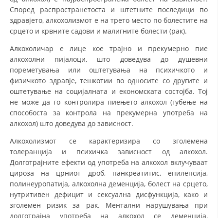
Според распространетоста и штетните последици по
здравјето, алкохолизмот е на трето место по болестите на
срцето и крвните садови и малигните болести (рак).
Алкохоличар е лице кое трајно и прекумерно пие
алкохолни пијалоци, што доведува до душевни
пореметувања или оштетувања на психичкото и
физичкото здравје, тешкотии во односите со другите и
оштетување на социјалната и економската состојба. Тој
не може да го контролира пиењето алкохол (губење на
способоста за контрола на прекумерна употреба на
алкохол) што доведува до зависност.
Алкохолизмот се карактеризира со зголемена
толеранција и психичка зависност од алкохол.
Долготрајните ефекти од употреба на алкохол вклучуваат
цироза на црниот дроб, панкреатитис, епилепсија,
полинеуропатија, алкохолна деменција, болест на срцето,
нутритивен дефицит и сексуална дисфункција, како и
зголемен ризик за рак. Ментални нарушувања при
долготрајна употреба на алкохол се деменција,