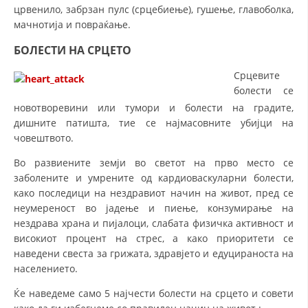
црвенило, забрзан пулс (срцебиење), гушење, главоболка,
мачнотија и повраќање.
БОЛЕСТИ НА СРЦЕТО
Срцевите
болести се
новотворевини или тумори и болести на градите,
дишните патишта, тие се најмасовните убијци на
човештвото.
Во развиените земји во светот на прво место се
заболените и умрените од кардиоваскуларни болести,
како последици на нездравиот начин на живот, пред се
неумереност во јадење и пиење, конзумирање на
нездрава храна и пијалоци, слабата физичка активност и
високиот процент на стрес, а како приоритети се
наведени свеста за грижата, здравјето и едуцираноста на
населението.
Ќе наведеме само 5 најчести болести на срцето и совети