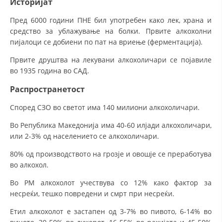
Историјат
Пред 6000 години ПНЕ бил употребен како лек, храна и
средство за ублажување на болки. Првите алкохолни
пијалоци се добиени по пат на вриење (ферментација).
Првите друштва на лекувани алкохоличари се појавиле
во 1935 година во САД.
Распространетост
Според СЗО во светот има 140 милиони алкохоличари.
Во Република Македонија има 40-60 илјади алкохоличари,
или 2-3% од населението се алкохоличари.
80% од производството на грозје и овошје се преработува
во алкохол.
Во РМ алкохолот учествува со 12% како фактор за
несреќи, тешко повредени и смрт при несреќи.
Етил алкохолот е застапен од 3-7% во пивото, 6-14% во