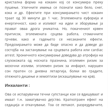
кристална форма на кокаин кој се консумира преку
пушење. Уличните имиња се познати како бело, снег,
кока и др. Ефектите при консумирањето чист кокаин
траат од 30 минути до 1 час. Зголемената еуфорија и
енергичност, како и изливот на идеи и зборување ја
прават оваа дрога уникатна. Но, покачениот крвен
притисок, зголемената срцева работа, стомачните
грчеви, како и гадењето се несаканите ефекти.
Предозирањето може да биде опасно и да доведе до
состојба на застанување на срцевата работа или cardiac
arrest. Хроничното консумирање доведува до атрофија на
слузокожата од носната празнина, зголемен ризик за
мозочни изливи, зголемен ризик за инфаркт, нарушен
сон пратен со дневна летаргија, болки во градите,
отежнато дишење и хемоптизи (искашлување на крв).
Инхаланти
:
Ова се испарувачки течни супстанци кои се вдишуваат и
имаат т.н. заматувачко дејство. Краткотраен ефект на
седација и откачување. Тоа се лепакот, разредувачите,