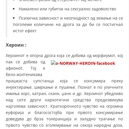
ЗНАЧЕЊЕ НА СЛУЖБАТА ЗА БАРАЊЕ
Намалено или губиток на сексуално задоволство
ФОРМУЛАРИ ЗА БАРАЊА
Психичка зависност и неопходност од земање на се
поголеми количини на дрога за да би се постигнал
ЗДРАВСТВЕНО ПРЕВЕНТИВНА ДЕЈНОСТ
истот ефект
ПРВА ПОМОШ
Хероин
:
КРВОДАРИТЕЛСТВО
Хероинот е опојна дрога која се добива од морфиумот, кој
ИНФОРМАЦИИ ЗА БОЛЕСТИ
пак се добива
од
афионот. Тој е
УСЛУГИ
бело-жолтеникава
прашкаста супстанца која се консумира преку
инјектирање, шмркање и пушење. Познат е по уличните
ЗА НАС
имиња хорс, катран, сканк, џанк и др. Хероинот убедливо
над сите други наркотични средства предизвикува
ДЕЈСТВУВАЊЕ
најголема зависност. Краткорочното чувство на огромна
еуфорија и благосостојба при првото консумирање
доведува до брза толеранција и залудно трагање по
првото чувство со зголемување на секоја наредна доза,