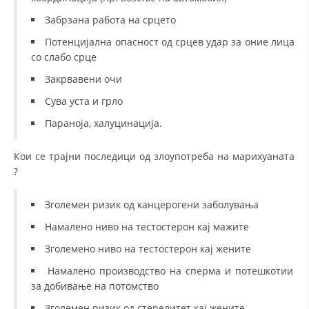
ДИСЕМИНАЦИЈА
Забрзана работа на срцето
MЕЃУНАРОДНО ХУМАНИТАРНО ПРАВО
Потенцијална опасност од срцев удар за оние лица
ПРОМОЦИЈА НА ХУМАНИ ВРЕДНОСТИ
со слабо срце
Закрвавени очи
УПОТРЕБА И ЗАШТИТА НА АМБЛЕМОТ
Сува уста и грло
СОЦИЈАЛНО ХУМАНИТАРНА ДЕЈНОСТ
Параноја, халуцинација.
КАКО ДА ДОНИРАТЕ
Кои се трајни последици од злоупотреба на марихуаната
ПОДГОТВЕНОСТ И ДЕЈСТВО ПРИ КАТАСТРОФИ
?
ТИМ ЗА ОДГОВОР ПРИ КАТАСТРОФИ ПРИ ООЦК КУМАНОВО
Зголемен ризик од канцерогени заболувања
ОДНОСИ СО ЈАВНОСТ
Намалено ниво на тестостерон кај мажите
ИСТРАЖУВАЊЕ НА ЈАВНО МИСЛЕЊЕ
Зголемено ниво на тестостерон кај жените
МЕЃУНАРОДНА СОРАБОТКА
Намалено производство на сперма и потешкотии
за добивање на потомство
ДОГОВОРИ
Зголемен ризик од стерелитет кај жените