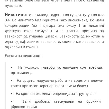
ги заменат оние кои веќе умреле или пак се откажале од
пушењето
Никотинот
е алкалоид содржан во сувиот тутун во 0,6-
3%. Во минатото бил користен како инсективид. Во мали
концентрации (во 1 цигара има околу 1 мг никотин)
дејствува како стимулант и е главна причина за
зависност од пушење цигари. Зависноста од никотин е
една од најтешките зависности, слично како зависноста
од хероин и кокаин.
Ефекти на никотинот:
На мозокот: главоболка, нарушен сон, возбуда,
вртоглавица
На срцето: нарушена работа на срцето, зголемен
крвен притисок, коронарна артериска болест
На крвта: зголемена тенденција за згрутчување
Бели дробови: стеснување на бронхии
(бронхоспазам)