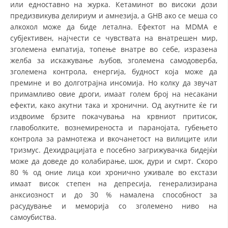
или едноставно на журка. Кетаминот во високи дози
предизвикува делириум и амнезија, а GHB ако се меша со
алкохол може да биде летална. Ефектот на MDMA е
субјективен, најчести се чувствата на внатрешен мир,
зголемена емпатија, топење внатре во себе, изразена
желба за искажување љубов, зголемена самодоверба,
зголемена контрола, енергија, будност која може да
премине и во долготрајна инсомија. Но колку да звучат
примамливо овие дроги, имаат голем број на несакани
ефекти, како акутни така и хронични. Од акутните ќе ги
издвоиме брзите покачувања на крвниот притисок,
главоболките, вознемиреноста и паранојата, губењето
контрола за рамнотежа и вкочанетост на вилиците или
тризмус. Дехидрацијата е посебно загрижувачка бидејќи
може да доведе до колабирање, шок, дури и смрт. Скоро
80 % од оние лица кои хронично уживале во екстази
имаат висок степен на депресија, генерализирана
анксиозност и до 30 % намалена способност за
расудување и меморија со зголемено ниво на
самоубиства.