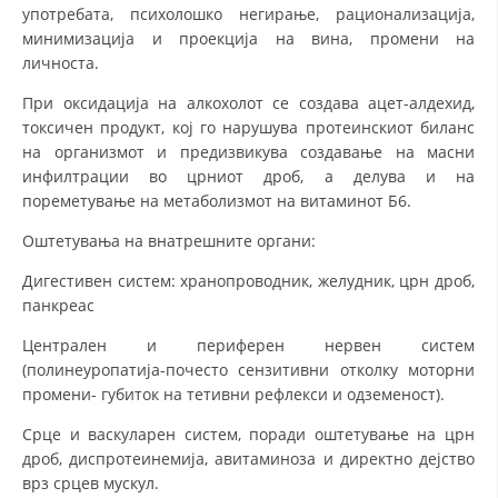
употребата, психолошко негирање, рационализација,
минимизација и проекција на вина, промени на
личноста.
При оксидација на алкохолот се создава ацет-алдехид,
токсичен продукт, кој го нарушува протеинскиот биланс
на организмот и предизвикува создавање на масни
инфилтрации во црниот дроб, а делува и на
пореметување на метаболизмот на витаминот Б6.
Оштетувања на внатрешните органи:
Дигестивен систем: хранопроводник, желудник, црн дроб,
панкреас
Централен и периферен нервен систем
(полинеуропатија-почесто сензитивни отколку моторни
промени- губиток на тетивни рефлекси и одземеност).
Срце и васкуларен систем, поради оштетување на црн
дроб, диспротеинемија, авитаминоза и директно дејство
врз срцев мускул.