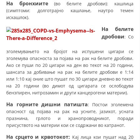
На бронхиите
(во белите дробови): кашлица
(симптоми: долготрајно кашлање, наутро темен
искашлок).
На белите
дробови
: Со
зголемувањето на бројот на испушени цигари се
зголемува опасноста за појава на рак на белите дробови.
Ако се пуши по 20 цигари на ден во текот на 20 години,
шансата за добивање на рак на белите дробови е 1:14
или 1:10 кај оние што пушат по 30 цигари дневно во текот
на 20 години (во димот од цигарата се ослободува
бензпирен, нитрозамин и други канцерогени материи).
На горните дишни патишта
: Постои зголемена
опасност од појава на рак на усните, јазикот, усната
празнина, грлото и хранопроводникот, поради
присуството на материи кои се содржани во катранот.
На срцето и крвотокот:
Кај лица кои пушат над 20