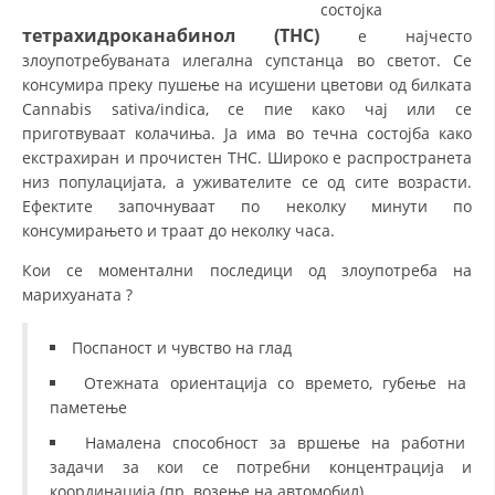
СТРУКТУРА И ОРГАНИЗАЦИОНА ПОСТАВЕНОСТ – ОПШТИНСКА
состојка
ОРГАНИЗАЦИЈА КУМАНОВО
тетрахидроканабинол (ТНС)
е најчесто
злоупотребуваната илегална супстанца во светот. Се
КОНТАКТ ИНФОРМАЦИИ
консумира преку пушење на исушени цветови од билката
Cannabis sativa/indica, се пие како чај или се
приготвуваат колачиња. Ја има во течна состојба како
ЗАКОН ЗА ЦКРМ
екстрахиран и прочистен ТНС. Широко е распространета
низ популацијата, а уживателите се од сите возрасти.
СТАТУТ НА ЦКРМ
Ефектите започнуваат по неколку минути по
консумирањето и траат до неколку часа.
Кои се моментални последици од злоупотреба на
марихуаната ?
ОРГАНИЗАЦИЈА И РАЗВОЈ
Поспаност и чувство на глад
РАКОВОДЕН ОДБОР
Отежната ориентација со времето, губење на
паметење
СОБРАНИЕ
Намалена способност за вршење на работни
СТРУКТУРА И ОРГАНИЗАЦИОНА ПОСТАВЕНОСТ
задачи за кои се потребни концентрација и
координација (пр. возење на автомобил)