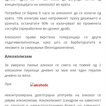
концентрацијата на алкохолот во крвта.
Потребни се барем 8 часа за алкохолот да се излачи од
крвта. 10% излегува како непроменет преку дишењето и
урината, останатите 90% се излачуваат во променета
состојба (преработени во црниот дроб).
Алкохолот прави вкрстена толеранција со други
седативи/хипнотици, како што се барбитуратите и
лековите за смирување (безнодиазепини).
Алкохолизам
За умерено пиење алкохол се смета не повеќе од 2
алкохолни пијалоци дневно за маж или еден пијалок
дневно за жена.
При
неконтролирана долготрајна употреба на алкохол се
јавува алкохолизам. Алкохолизмот (синдром на зависност
од алкохол) е најраспространема болест на зависност.