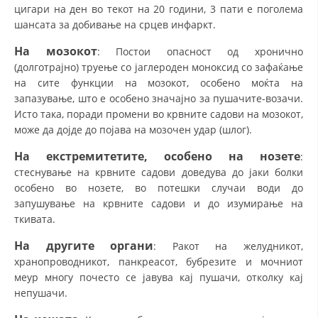
цигари на ден во текот на 20 години, 3 пати е поголема
шансата за добивање на срцев инфаркт.
На мозокот
: Постои опасност од хронично
(долготрајно) труење со јаглероден моноксид со зафаќање
на сите функции на мозокот, особено моќта на
запазување, што е особено значајно за пушачите-возачи.
Исто така, поради промени во крвните садови на мозокот,
може да дојде до појава на мозочен удар (шлог).
На екстремитетите, особено на нозете
:
стеснување на крвните садови доведува до јаки болки
особено во нозете, во потешки случаи води до
запушување на крвните садови и до изумирање на
ткивата.
На другите органи
: Ракот на желудникот,
хранопроводникот, панкреасот, бубрезите и мочниот
меур многу почесто се јавува кај пушачи, отколку кај
непушачи.