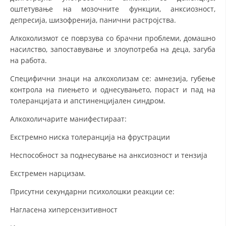
оштетување на мозочните функции, анксиозност,
депресија, шизофренија, панични растројства.
Алкохолизмот се поврзува со брачни проблеми, домашно
насилство, запоставување и злоупотреба на деца, загуба
на работа.
Специфични знаци на алкохолизам се: амнезија, губење
контрола на пиењето и однесувањето, пораст и пад на
толеранцијата и апстиненцијален синдром.
Алкохоличарите манифестираат:
Екстремно ниска толеранција на фрустрации
Неспособност за поднесување на анксиозност и тензија
Екстремен нарцизам.
Присутни секундарни психолошки реакции се:
Нагласена хиперсензитивност