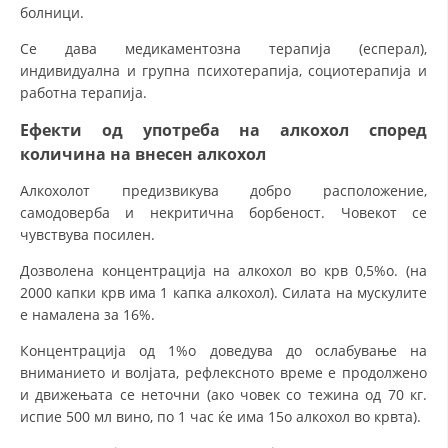
болници.
Се дава медикаментозна терапија (есперал),
индивидуална и групна психотерапија, социотерапија и
работна терапија.
Ефекти од употреба на алкохол според
количина на внесен алкохол
Алкохолот предизвикува добро расположение,
самодоверба и некритична борбеност. Човекот се
чувствува посилен.
Дозволена концентрација на алкохол во крв 0,5%о. (на
2000 капки крв има 1 капка алкохол). Силата на мускулите
е намалена за 16%.
Концентрација од 1%о доведува до ослабување на
вниманието и волјата, рефлексното време е продолжено
и движењата се неточни (ако човек со тежина од 70 кг.
испие 500 мл вино, по 1 час ќе има 15о алкохол во крвта).