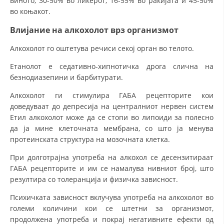
виното, 30-50% во ликерот, 16-55% во ракијата и 45-50%
во коњакот.
Влијание на алкохолот врз организмот
Алкохолот го оштетува речиси секој орган во телото.
Етанолот е седативно-хипнотичка дрога слична на
безнодиазепини и барбитурати.
Алкохолот ги стимулира ГАБА рецепторите кои
доведуваат до депресија на централниот нервен систем
Етил алкохолот може да се стопи во липоиди за полесно
да ја мине клеточната мембрана, со што ја менува
протеинската структура на мозочната клетка.
При долготрајна употреба на алкохол се десензитираат
ГАБА рецепторите и им се намалува нивниот број, што
резултира со толеранција и физичка зависност.
Психичката зависност вклучува употреба на алкохолот во
големи количини кои се штетни за организмот,
продолжена употреба и покрај негативните ефекти од