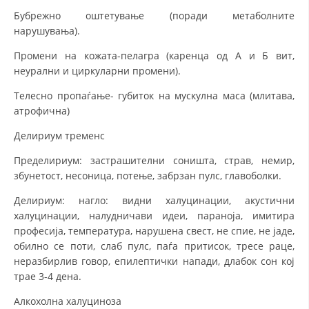
Бубрежно оштетување (поради метаболните
нарушувања).
Промени на кожата-пелагра (каренца од А и Б вит,
неурални и циркуларни промени).
Телесно пропаѓање- губиток на мускулна маса (млитава,
атрофична)
Делириум тременс
Пределириум: застрашителни соништа, страв, немир,
збунетост, несоница, потење, забрзан пулс, главоболки.
Делириум: нагло: видни халуцинации, акустични
халуцинации, налудничави идеи, параноја, имитира
професија, температура, нарушена свест, не спие, не јаде,
обилно се поти, слаб пулс, паѓа притисок, тресе раце,
неразбирлив говор, епилептички напади, длабок сон кој
трае 3-4 дена.
Алкохолна халуциноза