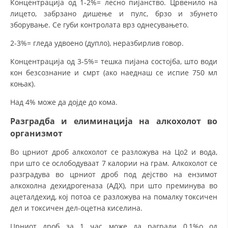
Концентрација од 1-2%= лесно пијанство. Црвенило на
лицето, забрзано дишење и пулс, брзо и збунето
зборување. Се губи контролата врз однесувањето.
2-3%= гледа удвоено (дупло), неразбирлив говор.
Концентрација од 3-5%= тешка пијана состојба, што води
кон безсознание и смрт (ако наеднаш се испие 750 мл
коњак).
Над 4% може да дојде до кома.
Разградба и елиминација на алкохолот во
организмот
Во црниот дроб алкохолот се разложува на Цо2 и вода,
при што се ослободуваат 7 калории на грам. Алкохолот се
разградува во црниот дроб под дејство на ензимот
алкохолна дехидрогеназа (АДХ), при што преминува во
ацеталдехид, кој потоа се разложува на помалку токсичен
дел и токсичен дел-оцетна киселина.
Црниот дроб за 1 час може да рагради 0,1%о од