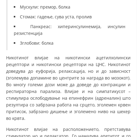
Мускули: премор, болка
Стомак: гадење, сува уста, пролив
Панкреас: хиперинсулинемија, инсулин
резистенција
Зглобови: болка
Никотинот влијае на никотински ацетилхолински
рецептори и никотински рецептори на ЦНС. Никотинот
доведува до еуфорија, релаксација, но и до зависност
(зголемува допамине во центрите за награда во мозокот).
Во многу големи дози може да доведе до контракции и
респираторна парализа. Влијае и на симпатикусот –
стимулира ослободување на епинефрин (адреналин) што
резултира со забрзана работа на срцето, зголемен крвен
притисок, забрзано дишење и зголемено ниво на шекер
во крвта.
Никотинот влијае на расположението, претставува
стимулатор но и релаксатор. Го намалува апетитот и го