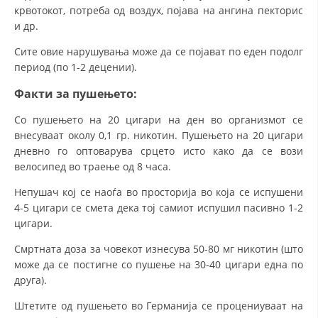
крвотокот, потреба од воздух, појава на ангина пекторис
и др.
Сите овие нарушувања може да се појават по еден подолг
период (по 1-2 децении).
Факти за пушењето:
Со пушењето на 20 цигари на ден во организмот се
внесуваат околу 0,1 гр. никотин. Пушењето на 20 цигари
дневно го оптоварува срцето исто како да се вози
велосипед во траење од 8 часа.
Непушач кој се наоѓа во просторија во која се испушени
4-5 цигари се смета дека тој самиот испушил пасивно 1-2
цигари.
Смртната доза за човекот изнесува 50-80 мг никотин (што
може да се постигне со пушење на 30-40 цигари една по
друга).
Штетите од пушењето во Германија се процениуваат на