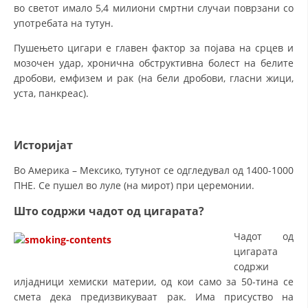
во светот имало 5,4 милиони смртни случаи поврзани со
употребата на тутун.
Пушењето цигари е главен фактор за појава на срцев и
мозочен удар, хронична обструктивна болест на белите
дробови, емфизем и рак (на бели дробови, гласни жици,
уста, панкреас).
Историјат
Во Америка – Мексико, тутунот се одгледувал од 1400-1000
ПНЕ. Се пушел во луле (на мирот) при церемонии.
Што содржи чадот од цигарата?
Чадот од
цигарата
содржи
илјадници хемиски материи, од кои само за 50-тина се
смета дека предизвикуваат рак. Има присуство на