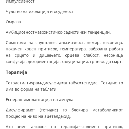
Импулсивност
Чувство на изолација и осуденост
Омраза
Амбициозностмазохистичко-садистички тенденции.
Симптоми на спуштање: анксиозност, немир, несоница,
покачен крвен притисок, температура, забрзана работа
на срцето и дишењето, срцева слабост, несоница
конфузија, дезориентација, халуцинации, грчеви, до смрт.
Терапија
Тетраетилтиурам-дисулфид=антабус=тетидис. Тетидис го
има во форма на таблети
Есперал-имплантација на ампула
Дисулфирамот (тетидис) го блокира метаболичкиот
процес на ниво на ацеталдехид.
Ако земе алкохол по терапија=зголемен притисок,