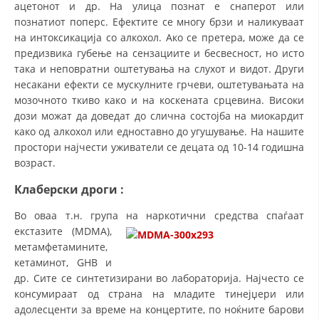
ацетонот и др. На улица познат е снаперот или
познатиот поперс. Ефектите се многу брзи и наликуваат
на интоксикација со алкохол. Ако се претера, може да се
предизвика губење на сензациите и бесвесност, но исто
така и неповратни оштетувања на слухот и видот. Други
несакани ефекти се мускулните грчеви, оштетувањата на
мозочното ткиво како и на коскената срцевина. Високи
дози можат да доведат до слична состојба на миокардит
како од алкохол или едноставно до угушување. На нашите
простори најчести уживатели се децата од 10-14 годишна
возраст.
Клаберски дроги
:
Во оваа т.н. група на наркотични средства спаѓаат
екстазите (MDMA),
метамфетамините,
кетаминот, GHB и
др. Сите се синтетизирани во лабораторија. Најчесто се
консумираат од страна на младите тинејџери или
адолесценти за време на концертите, по ноќните барови