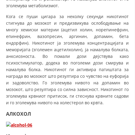
зголемува метаболизмот.
Кога се пуши цигара за неколку секунди никотинот
стигнува до мозокот и предизвикува ослободување на
многу хемиски материи (ацетил холин, норепинефрин,
епинефрин, вазопресин, аргинин, допамин, бета
ендорфин). Никотинот ја зголемува концентрацијата и
меморијата (зголемен ацетилхолин), ја намалува болката,
анксиозноста. Во помали дози дејствува како
психостимулатор, додека во поголеми дози смирува и
намалува болка. Никотинот ги активира патиштата за
награда во мозокот што резултира со чувство на еуфорија
и задоволство. Го зголемува нивото на допамин во
мозокот, што резултира со силна зависност. Никотинот го
зголемува крвниот притисок, ги стеснува крвните садови
и го зголемува нивото на холестерол во крвта.
АЛКОХОЛ