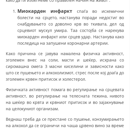
како да ги избегнеме со правилен начин на живот :
Миокарден инфаркт
спаѓа во исхемични
болести на срцето, настанува поради недостиг во
снабдувањето со доволно крв во ткивата, дел од
срцевиот мускул умира. Таа состојба се нарекува
миокарден инфаркт или срцев удар. Настанува како
последица на запушени коронарни артерии.
Како причина се јавува намалена физичка активност,
зголемен внес на соли, масти и шеќер, исхрана со
сиромашна омега 3 масни киселини и зависности како
што се пушењето и алкохолизмот, стрес после кој доаѓа до
зголемен крвен притисок и холестерол.
Физичката активност помага во регулирање на срцевата
активност, во регулирање на телесната тежина, нивото
на шеќер во крвта и крвниот притисок и во зајакнување
на целокуниот организам.
Веднаш треба да се престане со пушење, конзумирањето
на алкохол да се ограничи на чаша црвено вино за време