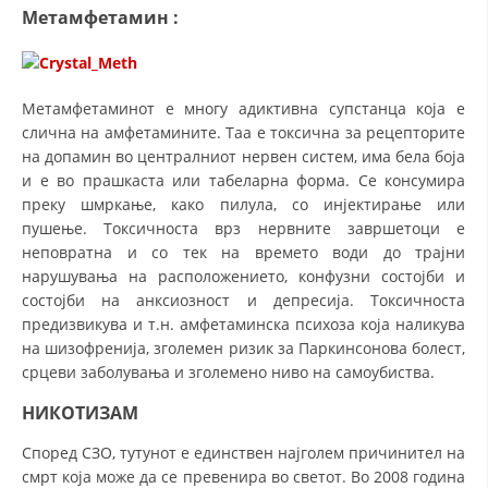
Метамфетамин
:
Метамфетаминот е многу адиктивна супстанца која е
слична на амфетамините. Таа е токсична за рецепторите
на допамин во централниот нервен систем, има бела боја
и е во прашкаста или табеларна форма. Се консумира
преку шмркање, како пилула, со инјектирање или
пушење. Токсичноста врз нервните завршетоци е
неповратна и со тек на времето води до трајни
нарушувања на расположението, конфузни состојби и
состојби на анксиозност и депресија. Токсичноста
предизвикува и т.н. амфетаминска психоза која наликува
на шизофренија, зголемен ризик за Паркинсонова болест,
срцеви заболувања и зголемено ниво на самоубиства.
НИКО
Т
ИЗАM
Според СЗО, тутунот е единствен најголем причинител на
смрт која може да се превенира во светот. Во 2008 година