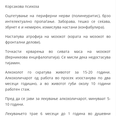
Корсакова психоза
Оштетување на периферни нерви (полинеуритис), брзо
интелектуално пропаѓање. Заборава, тешко се сеќава,
збунет е и немирен, измислува настани (конфабулира).
Настапува атрофија на мозокот (кората на мозокот во
фронтални делови).
Точкасти крварења во сивата маса на мозокот
(Верникеова енцефалопатија). Се мисли дека недостасува
тијамин.
Алкохолот го скратува животот за 15-20 години.
Алкохоличарот од работа во просек изостанува по два
месеци годишно, а во животот губи околу 10 години
работен стаж.
Пред да се јави за лекување алкохоличарот, минуваат 5-
10 години.
Лекувањето трае 6 месеци до 1 година во душевни