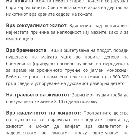
На кожата
: Кожата побрзо старее, почесто се јавуваат
бори кај пушачите. Сиво-жолта кожа е израз на дејство на
никотинот врз крвните садови на кожата.
Врз сексуалниот живот
: Вдишениот чад од цигари е
најчестата причина за неплодност кај мажите, како и за
импотенција.
Врз бременоста
: Тешки оштетувања на плодот, поради
пушењето на мајката уште во првите денови на
бременоста (принудно пасивно пушење на нероденото,
за време на хроничното труење со јаглен моноксид).
Бебето се раѓа со намалена телесна тежина (за 300-500
гр), а следи и успорување на духовниот развој на детето.
На траењето на животот
: Зависниот пушач треба да
очекува дека ќе живее 8-10 години помалку.
Врз квалитетот на животот
: Пропратните дејства
на пушењето се појавуваат во средните години од
животот и можат да влијаат врз квалитетот и
задоволството во животот преку оштетување на