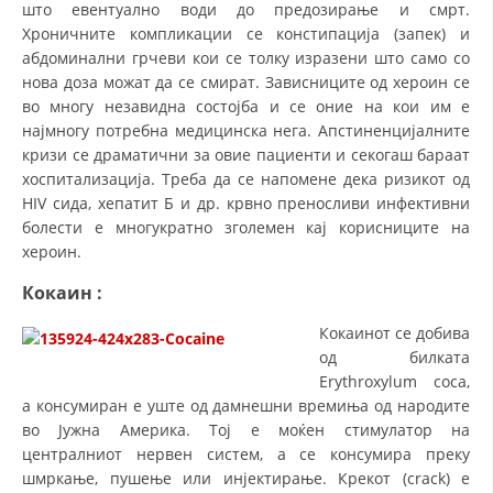
што евентуално води до предозирање и смрт.
Хроничните компликации се констипација (запек) и
ПРИРАЧНИЦИ
абдоминални грчеви кои се толку изразени што само со
нова доза можат да се смират. Зависниците од хероин се
СТРАТЕГИИ
во многу незавидна состојба и се оние на кои им е
ЕДУКАТИВНО ИНФОРМАТИВНИ МАТЕРИЈАЛИ
најмногу потребна медицинска нега. Апстиненцијалните
кризи се драматични за овие пациенти и секогаш бараат
БРОШУРИ
хоспитализација. Треба да се напомене дека ризикот од
HIV сида, хепатит Б и др. крвно преносливи инфективни
ПОСТЕРИ
болести е многукратно зголемен кај корисниците на
ПРЕЗЕНТАЦИИ
хероин.
Кокаин
:
Кокаинот се добива
од билката
Erythroxylum coca,
а консумиран е уште од дамнешни времиња од народите
во Јужна Америка. Тој е моќен стимулатор на
централниот нервен систем, а се консумира преку
шмркање, пушење или инјектирање. Крекот (crack) е