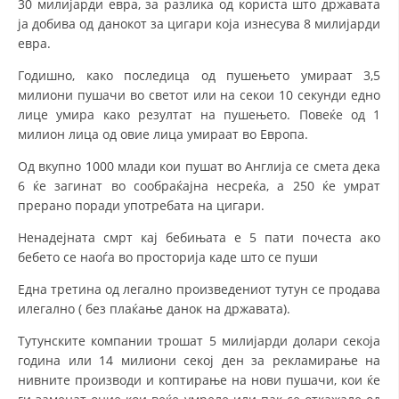
30 милијарди евра, за разлика од користа што државата
ја добива од данокот за цигари која изнесува 8 милијарди
евра.
Годишно, како последица од пушењето умираат 3,5
милиони пушачи во светот или на секои 10 секунди едно
лице умира како резултат на пушењето. Повеќе од 1
милион лица од овие лица умираат во Европа.
Од вкупно 1000 млади кои пушат во Англија се смета дека
6 ќе загинат во сообраќајна несреќа, а 250 ќе умрат
прерано поради употребата на цигари.
Ненадејната смрт кај бебињата е 5 пати почеста ако
бебето се наоѓа во просторија каде што се пуши
Една третина од легално произведениот тутун се продава
илегално ( без плаќање данок на државата).
Тутунските компании трошат 5 милијарди долари секоја
година или 14 милиони секој ден за рекламирање на
нивните производи и коптирање на нови пушачи, кои ќе