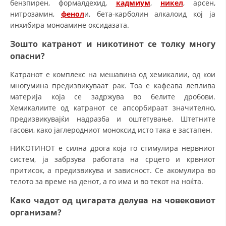
бензпирен, формалдехид,
кадмиум
,
никел
, арсен,
нитрозамин,
фенол
и, бета-карболин алкалоид кој ја
инхибира моноамине оксидазата.
Зошто катранот и никотинот се толку многу
опасни?
Катранот е комплекс на мешавина од хемикалии, од кои
многумина предизвикуваат рак. Тоа е кафеава леплива
материја која се задржува во белите дробови.
Хемикалиите од катранот се апсорбираат значително,
предизвикувајќи надразба и оштетување. Штетните
гасови, како јаглеродниот моноксид исто така е застапен.
НИКОТИНОТ е силна дрога која го стимулира нервниот
систем, ја забрзува работата на срцето и крвниот
притисок, а предизвикува и зависност. Се акомулира во
телото за време на денот, а го има и во текот на ноќта.
Како чадот од цигарата делува на човековиот
организам?