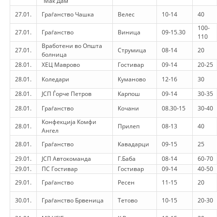
“Мак Дам”
VEPRIMTARI
27.01.
Граѓанство Чашка
Велес
10-14
40
100-
27.01.
Граѓанство
Виница
09-15.30
110
Вработени во Општа
27.01.
Струмица
08-14
20
болница
DORACAKË
28.01.
ХЕЦ Маврово
Гостивар
09-14
20-25
28.01.
Коледари
Куманово
12-16
30
STRATEGJI
28.01.
ЈСП Ѓорче Петров
Карпош
09-14
30-35
MATERIAL EDUKATIVO INFORMATIV
28.01.
Граѓанство
Кочани
08.30-15
30-40
BROCHURES
Конфекција Комфи
28.01.
Прилеп
08-13
40
Ангел
PRESENTATIONS
28.01.
Граѓанство
Кавадарци
09-15
25
29.01.
ЈСП Автокоманда
Г.Баба
08-14
60-70
29.01.
ПС Гостивар
Гостивар
09-14
40-50
29.01.
Граѓанство
Ресен
11-15
20
30.01.
Граѓанство Брвеница
Тетово
10-15
20-30