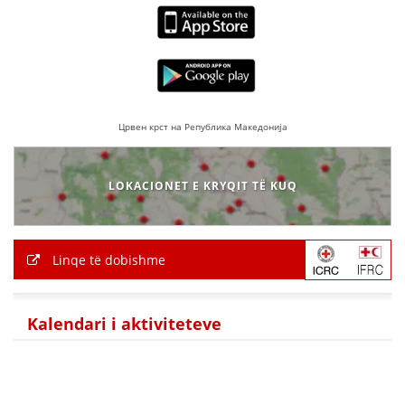
Црвен крст на Република Македонија
LOKACIONET E KRYQIT TË KUQ
Linqe të dobishme
Kalendari i aktiviteteve