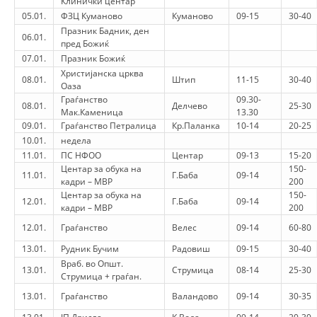
Клинички центар
STRUKTURA E ORGANIZATËS
05.01.
ФЗЦ Куманово
Куманово
09-15
30-40
Празник Бадник, ден
KONTAKT INFORMACIONE
06.01.
пред Божиќ
07.01.
Празник Божиќ
ANËTARËSIMI NË STRUKTURAT PROFESIONALE
Христијанска црква
08.01.
Штип
11-15
30-40
Оаза
Граѓанство
09.30-
08.01.
Делчево
25-30
Мак.Каменица
13.30
LIGJI I KRYQIT TË KUQ
09.01.
Граѓанство Петралица
Кр.Паланка
10-14
20-25
10.01.
недела
STATUTI I KRYQIT TË KUQ
11.01.
ПС НФОО
Центар
09-13
15-20
Центар за обука на
150-
11.01.
Г.Баба
09-14
кадри – МВР
200
Центар за обука на
150-
12.01.
Г.Баба
09-14
кадри – МВР
200
12.01.
Граѓанство
Велес
09-14
60-80
ORGANIZIMI DHE ZHVILLIMI
13.01.
Рудник Бучим
Радовиш
09-15
30-40
BORDI DREJTUES
Враб. во Општ.
13.01.
Струмица
08-14
25-30
Струмица + граѓан.
KUVENDI
13.01.
Граѓанство
Валандово
09-14
30-35
STRUKTURA DHE STRUKTURA ORGANIZATIVE