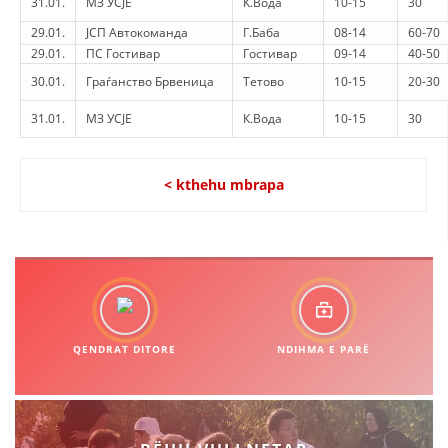
31.01.
МЗ УСЈЕ
К.Вода
10-15
30
29.01.
ЈСП Автокоманда
Г.Баба
08-14
60-70
29.01.
ПС Гостивар
Гостивар
09-14
40-50
30.01.
Граѓанство Брвеница
Тетово
10-15
20-30
31.01.
МЗ УСЈЕ
К.Вода
10-15
30
< kthehu mbrapa
QENDRAT DITORE
NDIHMA E PARË