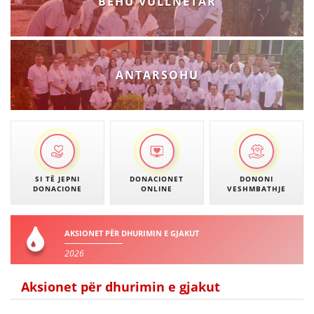
BËHU VULLNETAR
ANTARSOHU
SI TË JEPNI
DONACIONET
DONONI
DONACIONE
ONLINE
VESHMBATHJE
AKSIONET PËR DHURIMIN E GJAKUT
2026
Aksionet për dhurimin e gjakut