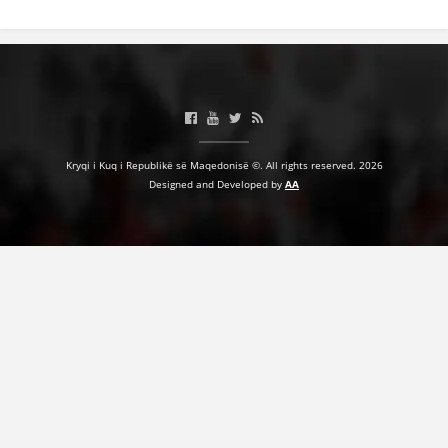
Kryqi i Kuq i Republikë së Maqedonisë ©. All rights reserved. 2026
Designed and Developed by
AA