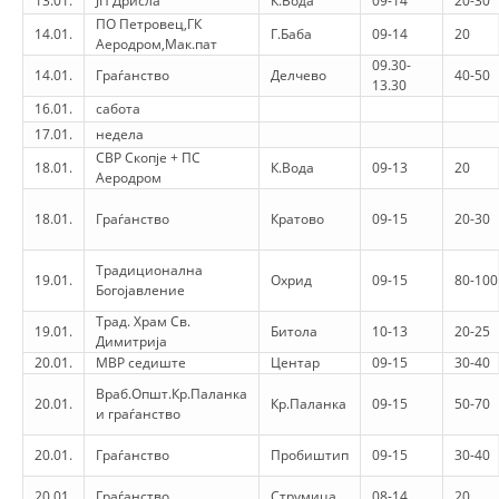
13.01.
ЈП Дрисла
К.Вода
09-14
20-30
ПО Петровец,ГК
DISEMINIMI
14.01.
Г.Баба
09-14
20
Аеродром,Мак.пат
09.30-
14.01.
Граѓанство
DREJTA NDERKOMBETARE HUMANITARE
Делчево
40-50
13.30
16.01.
сабота
PROMOVIMI I VLERAVE HUMANE
17.01.
недела
PËRDORIMIN DHE MBROJTJEN E STEMËS
СВР Скопје + ПС
18.01.
К.Вода
09-13
20
Аеродром
SOCIALO-HUMANITARE
18.01.
Граѓанство
Кратово
09-15
20-30
SI TË JEPNI DONACIONE
Традиционална
19.01.
Охрид
09-15
80-100
PËRGATITSHMËRI DHE VEPRIM GJATË KATASTROFAVE
Богојавление
Трад. Храм Св.
EKIPE PËRGJIGJE DISASTER
19.01.
Битола
10-13
20-25
Димитрија
20.01.
МВР седиште
Центар
09-15
30-40
STACIONIN E UJIT SHPËTIMIT – VODNO
Враб.Општ.Кр.Паланка
20.01.
Кр.Паланка
09-15
50-70
EOK E CK
и граѓанство
PROJEKTE
20.01.
Граѓанство
Пробиштип
09-15
30-40
MARRDHËNJE ME PUBLIKUN
20.01.
Граѓанство
Струмица
08-14
20