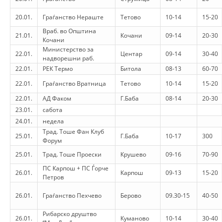
HULUMTIMI I OPINIONIT PUBLIK
20.01.
Граѓанство Нераште
Тетово
10-14
15-20
Враб. во Општина
BASHKËPUNIM NDËRKOMBËTAR
21.01.
Кочани
09-14
20-30
Кочани
Министерство за
MARRËVESHJE
22.01.
Центар
09-14
30-40
надворешни раб.
22.01.
РЕК Термо
Битола
08-13
60-70
PROJEKTE
22.01.
Граѓанство Вратница
Тетово
10-14
15-20
SHËRBIMI PËR KËRKIM
22.01.
АД Факом
Г.Баба
08-14
20-30
VEPRIMTARI SHËNDETËSORE PREVENTIVE
23.01.
сабота
24.01.
недела
NDIHMA E PARË
Трад. Тоше Фан Клуб
25.01.
Г.Баба
10-17
300
Форум
DHURIMI I GJAKUT
25.01.
Трад. Тоше Проески
Крушево
09-16
70-90
MENAXHIM ME VULLNETARË
ПС Карпош + ПС Ѓорче
26.01.
Карпош
09-13
15-20
Петров
26.01.
Граѓанство Пехчево
Берово
09.30-15
40-50
KUSH JEMI NE
Рибарско друштво
26.01.
Куманово
10-14
30-40