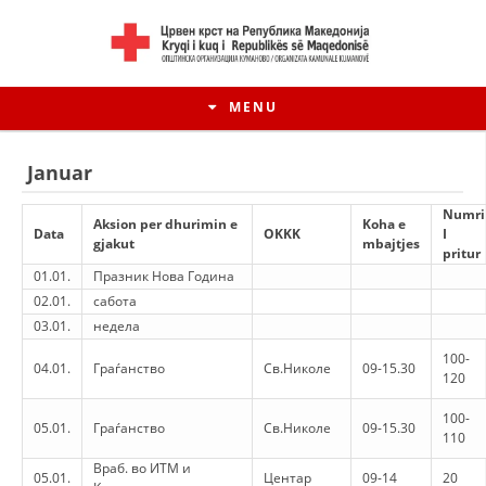
MENU
Januar
Numri
Aksion per dhurimin e
Koha e
Data
ОKKK
I
gjakut
mbajtjes
pritur
01.01.
Празник Нова Година
02.01.
сабота
03.01.
недела
100-
04.01.
Граѓанство
Св.Николе
09-15.30
120
HISTORIA E LËVIZJES
100-
05.01.
Граѓанство
Св.Николе
09-15.30
110
HISTORIA E KRYQIT TË KUQ
Враб. во ИТМ и
05.01.
Центар
09-14
20