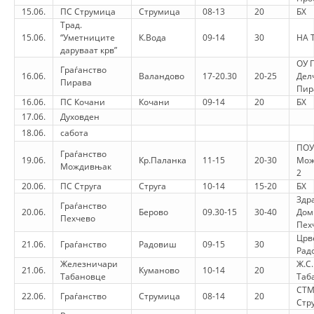
15.06.
ПС Струмица
Струмица
08-13
20
БХ
HULUMTIMI I OPINIONIT PUBLIK
Трад.
15.06.
“Уметниците
К.Вода
09-14
30
НА 
BASHKËPUNIM NDËRKOMBËTAR
даруваат крв”
ОУ 
Граѓанство
MARRËVESHJE
16.06.
Валандово
17-20.30
20-25
Дел
Пирава
Пир
PROJEKTE
16.06.
ПС Кочани
Кочани
09-14
20
БХ
17.06.
Духовден
SHËRBIMI PËR KËRKIM
18.06.
сабота
ПОУ
Граѓанство
VEPRIMTARI SHËNDETËSORE PREVENTIVE
19.06.
Кр.Паланка
11-15
20-30
Мож
Мождивњак
2
NDIHMA E PARË
20.06.
ПС Струга
Струга
10-14
15-20
БХ
Здр
Граѓанство
DHURIMI I GJAKUT
20.06.
Берово
09.30-15
30-40
Дом
Пехчево
Пех
MENAXHIM ME VULLNETARË
Црв
21.06.
Граѓанство
Радовиш
09-15
30
Рад
Железничари
Ж.С.
21.06.
Куманово
10-14
20
Табановце
Таб
СТ
KUSH JEMI NE
22.06.
Граѓанство
Струмица
08-14
20
Стр