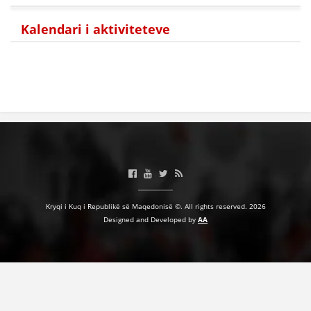
Kalendari i aktiviteteve
Kryqi i Kuq i Republikë së Maqedonisë ©. All rights reserved. 2026
Designed and Developed by
AA