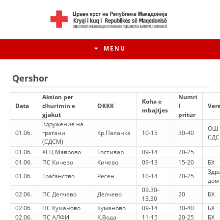
MENU
Qershor
Aksion per
Numri
Koha e
Data
dhurimin e
ОKKK
I
Vere
mbajtjes
gjakut
pritur
Здружение на
ОШ 
01.06.
граѓани
Кр.Паланка
10-15
30-40
СД
(СДСМ)
01.06.
ХЕЦ Маврово
Гостивар
09-14
20-25
01.06.
ПС Кичево
Кичево
09-13
15-20
БХ
Здр
01.06.
Граѓанство
Ресен
10-14
20-25
дом
HISTORIA E LËVIZJES
09.30-
02.06.
ПС Делчево
Делчево
20
БХ
13.30
HISTORIA E KRYQIT TË KUQ
02.06.
ПС Куманово
Куманово
09-14
30-40
БХ
02.06.
ПС АЛФИ
К.Вода
11-15
20-25
БХ