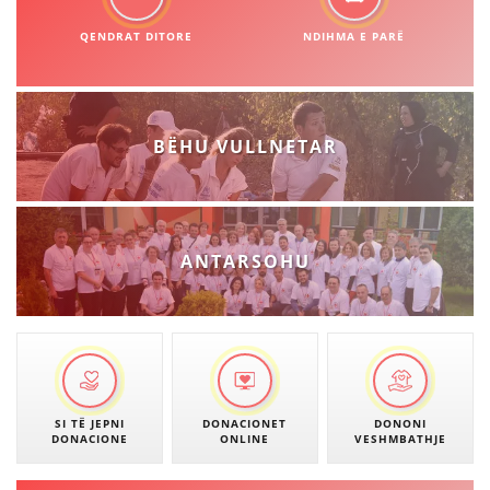
QENDRAT DITORE
NDIHMA E PARË
BËHU VULLNETAR
ANTARSOHU
SI TË JEPNI
DONACIONET
DONONI
DONACIONE
ONLINE
VESHMBATHJE