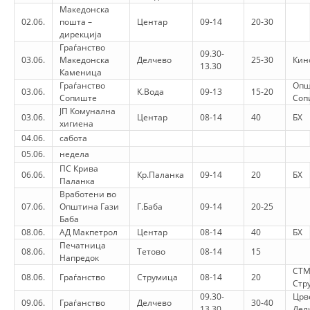
STRUKTURA E ORGANIZATËS
Македонска
02.06.
пошта –
Центар
09-14
20-30
KONTAKT INFORMACIONE
дирекција
Граѓанство
09.30-
ANËTARËSIMI NË STRUKTURAT PROFESIONALE
03.06.
Македонска
Делчево
25-30
Кин
13.30
Каменица
Граѓанство
Опш
03.06.
К.Вода
09-13
15-20
Сопиште
Соп
ЈП Комунална
LIGJI I KRYQIT TË KUQ
03.06.
Центар
08-14
40
БХ
хигиена
04.06.
сабота
STATUTI I KRYQIT TË KUQ
05.06.
недела
ПС Крива
06.06.
Кр.Паланка
09-14
20
БХ
Паланка
Вработени во
07.06.
Општина Гази
Г.Баба
09-14
20-25
Баба
ORGANIZIMI DHE ZHVILLIMI
08.06.
АД Макпетрол
Центар
08-14
40
БХ
Печатница
08.06.
Тетово
08-14
15
BORDI DREJTUES
Напредок
СТ
08.06.
Граѓанство
Струмица
08-14
20
KUVENDI
Стр
09.30-
Црв
09.06.
Граѓанство
Делчево
30-40
STRUKTURA DHE STRUKTURA ORGANIZATIVE
13.30
Дел