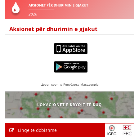
AKSIONET PËR DHURIMIN E GJAKUT
2026
Aksionet për dhurimin e gjakut
Црвен крст на Република Македонија
LOKACIONET E KRYQIT TË KUQ
Linqe të dobishme