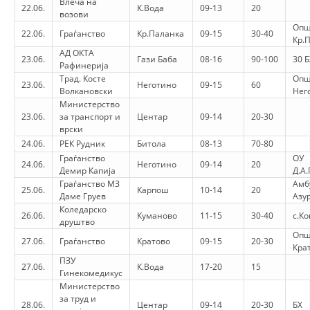
Влеча на
VEPRIMTARI
22.06.
К.Вода
09-13
20
возови
Опш
22.06.
Граѓанство
Кр.Паланка
09-15
30-40
Кр.
АД ОКТА
23.06.
Гази Баба
08-16
90-100
30 Б
Рафинерија
Трад. Косте
Опш
23.06.
Неготино
09-15
60
DORACAKË
Волкановски
Нег
Министерство
23.06.
за транспорт и
STRATEGJI
Центар
09-14
20-30
врски
24.06.
РЕК Рудник
MATERIAL EDUKATIVO INFORMATIV
Битола
08-13
70-80
Граѓанство
ОУ
24.06.
Неготино
09-14
20
Демир Капија
BROCHURES
Д.А
Граѓанство МЗ
Амб
25.06.
Карпош
10-14
20
PRESENTATIONS
Даме Груев
Азу
Коледарско
26.06.
Куманово
11-15
30-40
с.К
друштво
Опш
27.06.
Граѓанство
Кратово
09-15
20-30
Кра
ПЗУ
27.06.
К.Вода
17-20
15
Гинекомедикус
Министерство
за труд и
28.06.
Центар
09-14
20-30
БХ