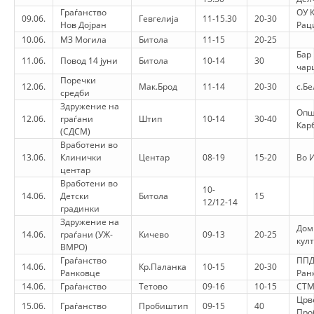
Граѓанство
ОУ 
09.06.
Гевгелија
11-15.30
20-30
DISEMINIMI
Нов Дојран
Рац
10.06.
МЗ Могила
Битола
11-15
20-25
DREJTA NDERKOMBETARE HUMANITARE
Бар
11.06.
Повод 14 јуни
Битола
10-14
30
чар
PROMOVIMI I VLERAVE HUMANE
Поречки
12.06.
Мак.Брод
11-14
20-30
с.Б
средби
PËRDORIMIN DHE MBROJTJEN E STEMËS
Здружение на
Опш
12.06.
граѓани
Штип
10-14
30-40
SOCIALO-HUMANITARE
Кар
(СДСМ)
Вработени во
SI TË JEPNI DONACIONE
13.06.
Клинички
Центар
08-19
15-20
Во 
центар
PËRGATITSHMËRI DHE VEPRIM GJATË KATASTROFAVE
Вработени во
10-
14.06.
Детски
Битола
15
12/12-14
EKIPE PËRGJIGJE DISASTER
градинки
Здружение на
Дом
STACIONIN E UJIT SHPËTIMIT – VODNO
14.06.
граѓани (УЖ-
Кичево
09-13
20-25
кул
ВМРО)
EOK E CK
Граѓанство
ПП
14.06.
Кр.Паланка
10-15
20-30
Ранковце
Ран
PROJEKTE
14.06.
Граѓанство
Тетово
09-16
10-15
СТМ
Црв
15.06.
Граѓанство
Пробиштип
09-15
40
MARRDHËNJE ME PUBLIKUN
Про