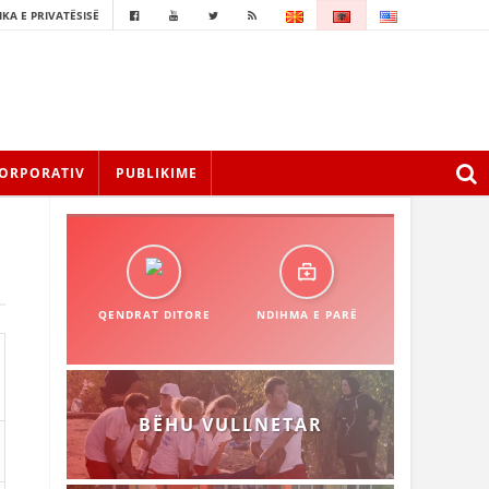
IKA E PRIVATËSISË
ORPORATIV
PUBLIKIME
QENDRAT DITORE
NDIHMA E PARË
BËHU VULLNETAR