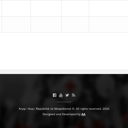
Kryqi i Kuq i Republikë së Maqedonisë ©. All rights reserved. 2026
Designed and Developed by
AA