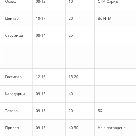
Охрид
08-12
10
СТМ Охрид
VEPRIMTARI
Центар
10-17
20
Во ИТМ
Струмица
08-14
25
DORACAKË
STRATEGJI
MATERIAL EDUKATIVO INFORMATIV
BROCHURES
Гостивар
12-16
15-20
PRESENTATIONS
Кавадарци
09-15
40
Тетово
09-13
20
БХ
Прилеп
09-15
40-50
Не е потврдена