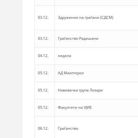
03.12.
Здружение на граѓани (СДСМ)
03.12.
Граѓанство Радишани
04.12.
недела
05.12.
АД Макптерол
05.12.
Навивачка група Лозари
05.12.
Факултети на УЈИЕ
06.12.
Граѓанство