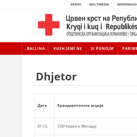
ARKIVI
MULTIMEDIA
INFORMACIO
BALLINA
KUSH JEMI NE
SI PUNOJM
PARIM
Dhjetor
Дата
Крводарителска акција
01.12.
СОУ Кирил и Методиј