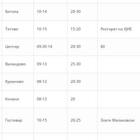
HULUMTIMI I OPINIONIT PUBLIK
Битола
10-14
20-30
BASHKËPUNIM NDËRKOMBËTAR
Тетово
10-15
15-20
Ректорат на УЈИЕ
MARRËVESHJE
PROJEKTE
Центар
09.30-14
20-30
БХ
SHËRBIMI PËR KËRKIM
Валандово
09-13
25-30
VEPRIMTARI SHËNDETËSORE PREVENTIVE
NDIHMA E PARË
Куманово
08-12
20-30
DHURIMI I GJAKUT
Кочани
08-13
20
MENAXHIM ME VULLNETARË
Гостивар
10-15
20-25
Злате Малаковски
KUSH JEMI NE