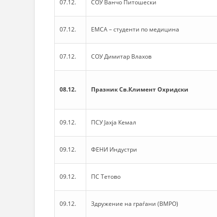
07.12.
СОУ Ванчо Питошески
07.12.
ЕМСА – студенти по медицина
07.12.
СОУ Димитар Влахов
08.12.
Празник Св.Климент Охридски
09.12.
ПСУ Јахја Кемал
09.12.
ФЕНИ Индустри
09.12.
ПС Тетово
09.12.
Здружение на граѓани (ВМРО)