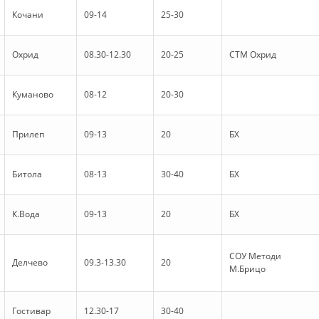
STRUKTURA E ORGANIZATËS
Кочани
09-14
25-30
KONTAKT INFORMACIONE
Охрид
08.30-12.30
20-25
СТМ Охрид
ANËTARËSIMI NË STRUKTURAT PROFESIONALE
Куманово
08-12
20-30
LIGJI I KRYQIT TË KUQ
Прилеп
09-13
20
БХ
STATUTI I KRYQIT TË KUQ
Битола
08-13
30-40
БХ
К.Вода
09-13
20
БХ
ORGANIZIMI DHE ZHVILLIMI
СОУ Методи
BORDI DREJTUES
Делчево
09.3-13.30
20
М.Брицо
KUVENDI
Гостивар
12.30-17
30-40
STRUKTURA DHE STRUKTURA ORGANIZATIVE