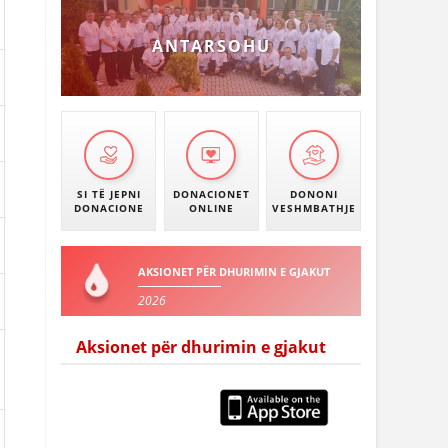
ANTARSOHU
SI TË JEPNI
DONACIONET
DONONI
DONACIONE
ONLINE
VESHMBATHJE
AKSIONET PËR DHURIMIN E GJAKUT
2026
Aksionet për dhurimin e gjakut