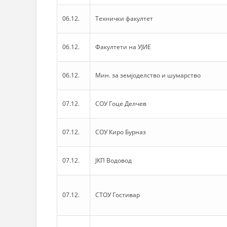
06.12.
Технички факултет
06.12.
Факултети на УЈИЕ
06.12.
Мин. за земјоделство и шумарство
07.12.
СОУ Гоце Делчев
07.12.
СОУ Киро Бурназ
07.12.
ЈКП Водовод
07.12.
СТОУ Гостивар