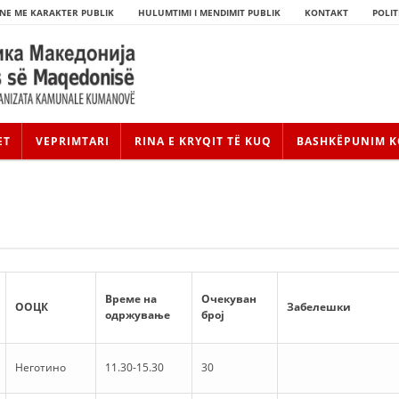
NE ME KARAKTER PUBLIK
HULUMTIMI I MENDIMIT PUBLIK
KONTAKT
POLIT
ET
VEPRIMTARI
RINA E KRYQIT TË KUQ
BASHKËPUNIM K
Време на
Очекуван
ООЦК
Забелешки
одржување
број
HISTORIA E LËVIZJES
Неготино
11.30-15.30
30
HISTORIA E KRYQIT TË KUQ