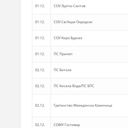
01.12.
СОУ Љупчо Сантов
01.12.
СОУ Св.Наум Охридски
01.12.
СОУ Киро Бурназ
01.12.
ПС Прилеп
02.12.
ПС Битола
02.12.
ПС Кисела Вода/ПС БПС
02.12.
Граѓанство Македонска Каменица
02.12.
СОМУ Гостивар