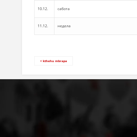
10.12.
сабота
11.12.
недела
< kthehu mbrapa