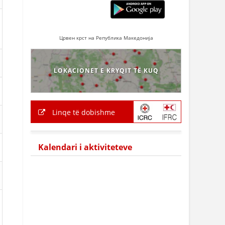
Црвен крст на Република Македонија
LOKACIONET E KRYQIT TË KUQ
Linqe të dobishme
Kalendari i aktiviteteve