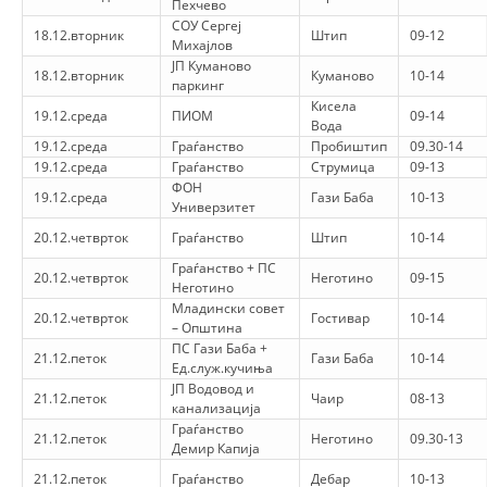
Пехчево
ЗНАЧЕЊЕ НА СЛУЖБАТА ЗА БАРАЊЕ
СОУ Сергеј
18.12.вторник
Штип
09-12
Михајлов
ФОРМУЛАРИ ЗА БАРАЊА
ЈП Куманово
18.12.вторник
Куманово
10-14
паркинг
ЗДРАВСТВЕНО ПРЕВЕНТИВНА ДЕЈНОСТ
Кисела
19.12.среда
ПИОМ
09-14
Вода
ПРВА ПОМОШ
19.12.среда
Граѓанство
Пробиштип
09.30-14
19.12.среда
Граѓанство
Струмица
09-13
КРВОДАРИТЕЛСТВО
ФОН
19.12.среда
Гази Баба
10-13
Универзитет
ИНФОРМАЦИИ ЗА БОЛЕСТИ
20.12.четврток
Граѓанство
Штип
10-14
УСЛУГИ
Граѓанство + ПС
20.12.четврток
Неготино
09-15
Неготино
Младински совет
20.12.четврток
Гостивар
10-14
– Општина
ПС Гази Баба +
ЗА НАС
21.12.петок
Гази Баба
10-14
Ед.служ.кучиња
ЈП Водовод и
ДЕЈСТВУВАЊЕ
21.12.петок
Чаир
08-13
канализација
Граѓанство
21.12.петок
Неготино
09.30-13
Демир Капија
21.12.петок
Граѓанство
Дебар
10-13