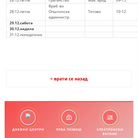
28.12.петок
Граѓанство
Мак. Брод
09-15
Враб. во
28.12.петок
Општинска
Тетово
10-12
администр.
29.12.сабота
30.12.недела
31.12.понеделник
< врати се назад
ДНЕВНИ ЦЕНТРИ
ПРВА ПОМОШ
ЕЛЕКТРОНСКИ
ВЕСНИК