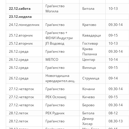
Граѓанство
22.12.сабота
Битола
10-13
ПРИРАЧНИЦИ
Могила
23.12.недела
СТРАТЕГИИ
24.12.понеделник
Граѓанство
Кратово
09.30-14
ЕДУКАТИВНО ИНФОРМАТИВНИ МАТЕРИЈАЛИ
Граѓанство +
25.12.вторник
Кавадарци
09-15
ФЕНИ Индустри
25.12.вторник
ЈП Водовод
Гостивар
10-13
БРОШУРИ
Крива
26.12.среда
Граѓанство
09.30-14
ПОСТЕРИ
Паланка
26.12.среда
МЕПСО
Центар
10-14
ПРЕЗЕНТАЦИИ
26.12.среда
Граѓанство
Виница
09-15
Новогодишна
26.12.среда
Струмица
09-14
крводарител.акц.
27.12.четврток
Граѓанство
Кочани
09.30-14
27.12.четврток
РЕК Осломеј
Кичево
09-15
27.12.четврток
Граѓанство
Берово
09.30-14
28.12.петок
РЕК Рудник
Битола
08-12
Демир
28.12.петок
Граѓанство
08.30-13
Хисар