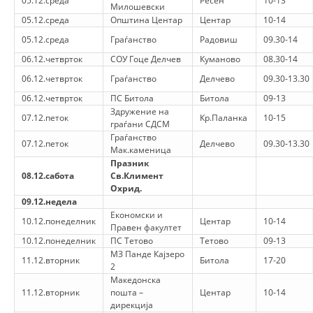
05.12.среда
Ресен
10-13
СТРУКТУРА И ОРГАНИЗАЦИОНА ПОСТАВЕНОСТ – ОПШТИНСКА
Милошевски
ОРГАНИЗАЦИЈА КУМАНОВО
05.12.среда
Општина Центар
Центар
10-14
05.12.среда
Граѓанство
Радовиш
09.30-14
КОНТАКТ ИНФОРМАЦИИ
06.12.четврток
СОУ Гоце Делчев
Куманово
08.30-14
06.12.четврток
Граѓанство
Делчево
09.30-13.30
06.12.четврток
ПС Битола
ЗАКОН ЗА ЦКРМ
Битола
09-13
Здружение на
07.12.петок
Кр.Паланка
10-15
граѓани СДСМ
СТАТУТ НА ЦКРМ
Граѓанство
07.12.петок
Делчево
09.30-13.30
Мак.каменица
Празник
08.12.сабота
Св.Климент
Охрид.
09.12.недела
ОРГАНИЗАЦИЈА И РАЗВОЈ
Економски и
10.12.понеделник
Центар
10-14
Правен факултет
РАКОВОДЕН ОДБОР
10.12.понеделник
ПС Тетово
Тетово
09-13
МЗ Панде Кајзеро
11.12.вторник
Битола
17-20
СОБРАНИЕ
2
Македонска
СТРУКТУРА И ОРГАНИЗАЦИОНА ПОСТАВЕНОСТ
11.12.вторник
пошта –
Центар
10-14
дирекција