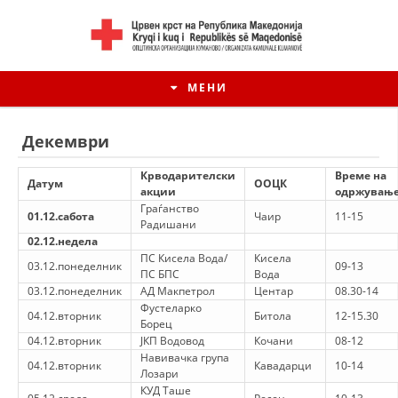
МЕНИ
Декември
Крводарителски
Време на
Датум
ООЦК
акции
одржувањ
Граѓанство
01.12.сабота
Чаир
11-15
Радишани
02.12.недела
ПС Кисела Вода/
Кисела
03.12.понеделник
09-13
ПС БПС
Вода
03.12.понеделник
АД Макпетрол
Центар
08.30-14
Фустеларко
04.12.вторник
Битола
12-15.30
Борец
ИСТОРИЈАТ НА ЦКРМ
04.12.вторник
ЈКП Водовод
Кочани
08-12
Навивачка група
04.12.вторник
Кавадарци
10-14
ИСТОРИЈАТ НА ДВИЖЕЊЕТО
Лозари
КУД Таше