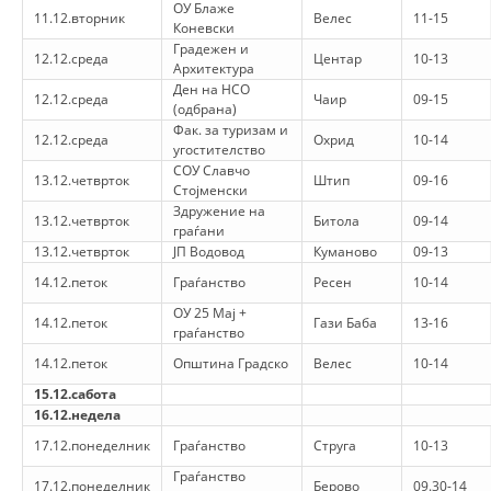
ДИСЕМИНАЦИЈА
ОУ Блаже
11.12.вторник
Велес
11-15
Коневски
MЕЃУНАРОДНО ХУМАНИТАРНО ПРАВО
Градежен и
12.12.среда
Центар
10-13
Архитектура
ПРОМОЦИЈА НА ХУМАНИ ВРЕДНОСТИ
Ден на НСО
12.12.среда
Чаир
09-15
(одбрана)
УПОТРЕБА И ЗАШТИТА НА АМБЛЕМОТ
Фак. за туризам и
12.12.среда
Охрид
10-14
угостителство
СОЦИЈАЛНО ХУМАНИТАРНА ДЕЈНОСТ
СОУ Славчо
13.12.четврток
Штип
09-16
Стојменски
КАКО ДА ДОНИРАТЕ
Здружение на
13.12.четврток
Битола
09-14
граѓани
13.12.четврток
ПОДГОТВЕНОСТ И ДЕЈСТВО ПРИ КАТАСТРОФИ
ЈП Водовод
Куманово
09-13
14.12.петок
Граѓанство
Ресен
10-14
ТИМ ЗА ОДГОВОР ПРИ КАТАСТРОФИ ПРИ ООЦК КУМАНОВО
ОУ 25 Мај +
14.12.петок
Гази Баба
13-16
граѓанство
ОДНОСИ СО ЈАВНОСТ
14.12.петок
Општина Градско
Велес
10-14
ИСТРАЖУВАЊЕ НА ЈАВНО МИСЛЕЊЕ
15.12.сабота
16.12.недела
МЕЃУНАРОДНА СОРАБОТКА
17.12.понеделник
Граѓанство
Струга
10-13
ДОГОВОРИ
Граѓанство
17.12.понеделник
Берово
09.30-14