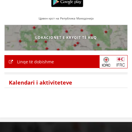
Црвен крст на Република Македонија
LOKACIONET E KRYQIT TË KUQ
Linqe të dobishme
Kalendari i aktiviteteve