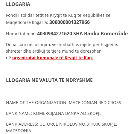
STRUKTURA E ORGANIZATËS
LLOGARIA
KONTAKT INFORMACIONE
Fondi i solidaritetit të Kryqit të Kuq të Republikës së
300000001327966
Maqedonisë llogaria:
ANËTARËSIMI NË STRUKTURAT PROFESIONALE
4030984271620
SHA Banka Komerciale
Numri tatimor:
Donacioni në: ushqim, veshmbathje, mjete për higjienë,
LIGJI I KRYQIT TË KUQ
shtretër dhe artikuj të tjerë mund të dorëzohen
në
organizatat komunale të Kryqit të Kuq.
STATUTI I KRYQIT TË KUQ
LLOGARIA
NE VALUTA TE NDRYSHME
ORGANIZIMI DHE ZHVILLIMI
NAME OF THE ORGANIZATION: MACEDONIAN RED CROSS
BORDI DREJTUES
BANK NAME: KOMERCIJALNA BANKA AD SKOPJE
KUVENDI
BANK ADDRESS: UL. ORCE NIKOLOV NO.3, 1000 SKOPJE,
MACEDONIA
STRUKTURA DHE STRUKTURA ORGANIZATIVE