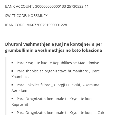
BANK ACCOUNT: 300000000000133 25730522-11
DISEMINIMI
SWIFT CODE: KOBSMK2X
DREJTA NDERKOMBETARE HUMANITARE
IBAN CODE: MK07300701000001228
PROMOVIMI I VLERAVE HUMANE
PËRDORIMIN DHE MBROJTJEN E STEMËS
Dhuroni veshmathjen e Juaj ne kontejnerin per
SOCIALO-HUMANITARE
grumbullimin e veshmathjes ne keto lokacione
SI TË JEPNI DONACIONE
Para Kryqit te kuq te Republikes se Maqedonise
PËRGATITSHMËRI DHE VEPRIM GJATË KATASTROFAVE
Para shepise se organizatave humanitare ,, Dare
EKIPE PËRGJIGJE DISASTER
Xhambaz,,
Para Shkolles fillore ,, Gjorgji Pulevski,, – komuna
STACIONIN E UJIT SHPËTIMIT – VODNO
Aerodom
EOK E CK
Para Oragnizates komunale te Kryqit te kuq se
PROJEKTE
Kaproshit
Para Oragnizates komunale te Kryqit te kuq se Cair
MARRDHËNJE ME PUBLIKUN