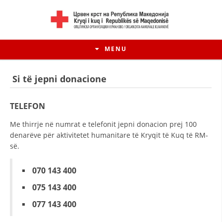
MENU
Si të jepni donacione
TELEFON
Me thirrje në numrat e telefonit jepni donacion prej 100
denarëve për aktivitetet humanitare të Kryqit të Kuq të RM-
së.
070 143 400
075 143 400
HISTORIA E LËVIZJES
077 143 400
HISTORIA E KRYQIT TË KUQ