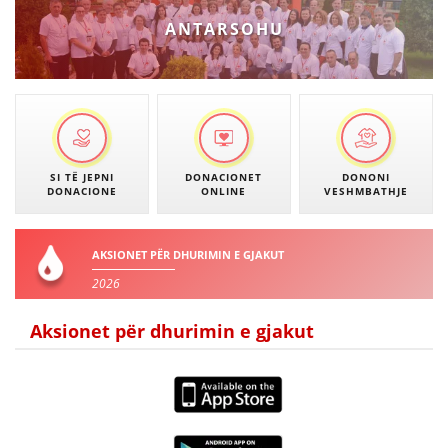
VEPRIMTARI
ANTARSOHU
DORACAKË
STRATEGJI
SI TË JEPNI
DONACIONET
DONONI
DONACIONE
ONLINE
VESHMBATHJE
MATERIAL EDUKATIVO INFORMATIV
BROCHURES
AKSIONET PËR DHURIMIN E GJAKUT
PRESENTATIONS
2026
Aksionet për dhurimin e gjakut