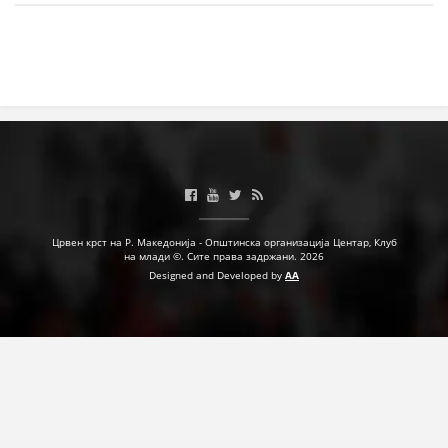
ЗНАЧЕЊЕ НА СЛУЖБАТА ЗА БАРАЊЕ
ФОРМУЛАРИ ЗА БАРАЊА
ЗДРАВСТВЕНО ПРЕВЕНТИВНА ДЕЈНОСТ
ПРВА ПОМОШ
КРВОДАРИТЕЛСТВО
ИНФОРМАЦИИ ЗА БОЛЕСТИ
УСЛУГИ
Црвен крст на Р. Македонија - Општинска организација Центар, Клуб
на млади ©. Сите права задржани. 2026
Designed and Developed by
AA
ЗА НАС
ДЕЈСТВУВАЊЕ