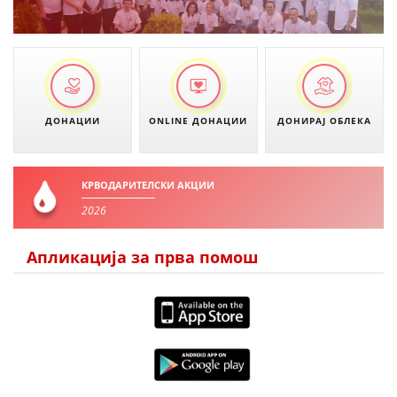
ДИСЕМИНАЦИЈА
MЕЃУНАРОДНО ХУМАНИТАРНО ПРАВО
ПРОМОЦИЈА НА ХУМАНИ ВРЕДНОСТИ
УПОТРЕБА И ЗАШТИТА НА АМБЛЕМОТ
ДОНАЦИИ
ONLINE ДОНАЦИИ
ДОНИРАЈ ОБЛЕКА
СОЦИЈАЛНО ХУМАНИТАРНА ДЕЈНОСТ
КАКО ДА ДОНИРАТЕ
КРВОДАРИТЕЛСКИ АКЦИИ
ПОДГОТВЕНОСТ И ДЕЈСТВО ПРИ КАТАСТРОФИ
2026
ТИМ ЗА ОДГОВОР ПРИ КАТАСТРОФИ ПРИ ООЦК КУМАНОВО
Апликација за прва помош
ОДНОСИ СО ЈАВНОСТ
ИСТРАЖУВАЊЕ НА ЈАВНО МИСЛЕЊЕ
МЕЃУНАРОДНА СОРАБОТКА
ДОГОВОРИ