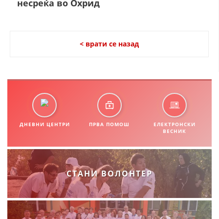
несреќа во Охрид
СТРУКТУРА И ОРГАНИЗАЦИОНА ПОСТАВЕНОСТ – ОПШТИНСКА
ОРГАНИЗАЦИЈА КУМАНОВО
КОНТАКТ ИНФОРМАЦИИ
< врати се назад
ЗАКОН ЗА ЦКРМ
СТАТУТ НА ЦКРМ
ДНЕВНИ ЦЕНТРИ
ПРВА ПОМОШ
ЕЛЕКТРОНСКИ
ВЕСНИК
ОРГАНИЗАЦИЈА И РАЗВОЈ
РАКОВОДЕН ОДБОР
СТАНИ ВОЛОНТЕР
СОБРАНИЕ
СТРУКТУРА И ОРГАНИЗАЦИОНА ПОСТАВЕНОСТ