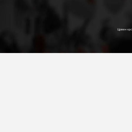
Црвен крс