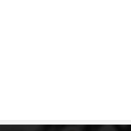
MЕЃУНАРОДНО ХУМАНИТАРНО ПРАВО
ПРОМОЦИЈА НА ХУМАНИ ВРЕДНОСТИ
УПОТРЕБА И ЗАШТИТА НА АМБЛЕМОТ
СОЦИЈАЛНО ХУМАНИТАРНА ДЕЈНОСТ
КАКО ДА ДОНИРАТЕ
ПОДГОТВЕНОСТ И ДЕЈСТВО ПРИ КАТАСТРОФИ
ТИМ ЗА ОДГОВОР ПРИ КАТАСТРОФИ ПРИ ООЦК КУМАНОВО
ОДНОСИ СО ЈАВНОСТ
ИСТРАЖУВАЊЕ НА ЈАВНО МИСЛЕЊЕ
МЕЃУНАРОДНА СОРАБОТКА
ДОГОВОРИ
ЗНАЧЕЊЕ НА СЛУЖБАТА ЗА БАРАЊЕ