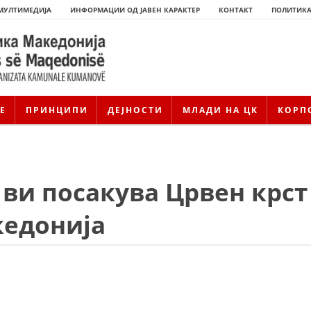
МУЛТИМЕДИЈА
ИНФОРМАЦИИ ОД ЈАВЕН КАРАКТЕР
КОНТАКТ
ПОЛИТИКА
Е
ПРИНЦИПИ
ДЕЈНОСТИ
МЛАДИ НА ЦК
КОРП
ви посакува Црвен крст
кедонија
ИСТОРИЈАТ НА ЦКРМ
ИСТОРИЈАТ НА ДВИЖЕЊЕТО