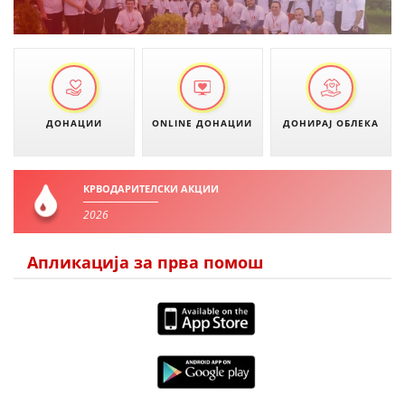
ДИСЕМИНАЦИЈА
MЕЃУНАРОДНО ХУМАНИТАРНО ПРАВО
ПРОМОЦИЈА НА ХУМАНИ ВРЕДНОСТИ
УПОТРЕБА И ЗАШТИТА НА АМБЛЕМОТ
ДОНАЦИИ
ONLINE ДОНАЦИИ
ДОНИРАЈ ОБЛЕКА
СОЦИЈАЛНО ХУМАНИТАРНА ДЕЈНОСТ
КАКО ДА ДОНИРАТЕ
КРВОДАРИТЕЛСКИ АКЦИИ
ПОДГОТВЕНОСТ И ДЕЈСТВО ПРИ КАТАСТРОФИ
2026
ТИМ ЗА ОДГОВОР ПРИ КАТАСТРОФИ ПРИ ООЦК КУМАНОВО
Апликација за прва помош
ОДНОСИ СО ЈАВНОСТ
ИСТРАЖУВАЊЕ НА ЈАВНО МИСЛЕЊЕ
МЕЃУНАРОДНА СОРАБОТКА
ДОГОВОРИ