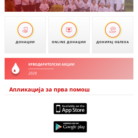
ДИСЕМИНАЦИЈА
MЕЃУНАРОДНО ХУМАНИТАРНО ПРАВО
ПРОМОЦИЈА НА ХУМАНИ ВРЕДНОСТИ
УПОТРЕБА И ЗАШТИТА НА АМБЛЕМОТ
ДОНАЦИИ
ONLINE ДОНАЦИИ
ДОНИРАЈ ОБЛЕКА
СОЦИЈАЛНО ХУМАНИТАРНА ДЕЈНОСТ
КАКО ДА ДОНИРАТЕ
КРВОДАРИТЕЛСКИ АКЦИИ
ПОДГОТВЕНОСТ И ДЕЈСТВО ПРИ КАТАСТРОФИ
2026
ТИМ ЗА ОДГОВОР ПРИ КАТАСТРОФИ ПРИ ООЦК КУМАНОВО
Апликација за прва помош
ОДНОСИ СО ЈАВНОСТ
ИСТРАЖУВАЊЕ НА ЈАВНО МИСЛЕЊЕ
МЕЃУНАРОДНА СОРАБОТКА
ДОГОВОРИ