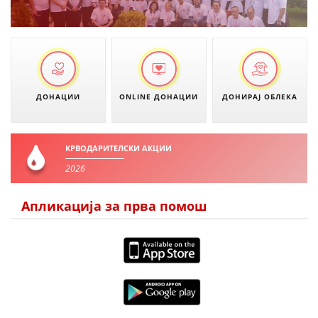
ДИСЕМИНАЦИЈА
MЕЃУНАРОДНО ХУМАНИТАРНО ПРАВО
ПРОМОЦИЈА НА ХУМАНИ ВРЕДНОСТИ
УПОТРЕБА И ЗАШТИТА НА АМБЛЕМОТ
ДОНАЦИИ
ONLINE ДОНАЦИИ
ДОНИРАЈ ОБЛЕКА
СОЦИЈАЛНО ХУМАНИТАРНА ДЕЈНОСТ
КАКО ДА ДОНИРАТЕ
КРВОДАРИТЕЛСКИ АКЦИИ
ПОДГОТВЕНОСТ И ДЕЈСТВО ПРИ КАТАСТРОФИ
2026
ТИМ ЗА ОДГОВОР ПРИ КАТАСТРОФИ ПРИ ООЦК КУМАНОВО
Апликација за прва помош
ОДНОСИ СО ЈАВНОСТ
ИСТРАЖУВАЊЕ НА ЈАВНО МИСЛЕЊЕ
МЕЃУНАРОДНА СОРАБОТКА
ДОГОВОРИ