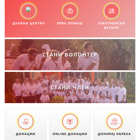
ДИСЕМИНАЦИЈА
MЕЃУНАРОДНО ХУМАНИТАРНО ПРАВО
ДНЕВНИ ЦЕНТРИ
ПРВА ПОМОШ
ЕЛЕКТРОНСКИ
ПРОМОЦИЈА НА ХУМАНИ ВРЕДНОСТИ
ВЕСНИК
УПОТРЕБА И ЗАШТИТА НА АМБЛЕМОТ
СОЦИЈАЛНО ХУМАНИТАРНА ДЕЈНОСТ
СТАНИ ВОЛОНТЕР
КАКО ДА ДОНИРАТЕ
ПОДГОТВЕНОСТ И ДЕЈСТВО ПРИ КАТАСТРОФИ
ТИМ ЗА ОДГОВОР ПРИ КАТАСТРОФИ ПРИ ООЦК КУМАНОВО
СТАНИ ЧЛЕН
ОДНОСИ СО ЈАВНОСТ
ИСТРАЖУВАЊЕ НА ЈАВНО МИСЛЕЊЕ
МЕЃУНАРОДНА СОРАБОТКА
ДОГОВОРИ
ДОНАЦИИ
ONLINE ДОНАЦИИ
ДОНИРАЈ ОБЛЕКА