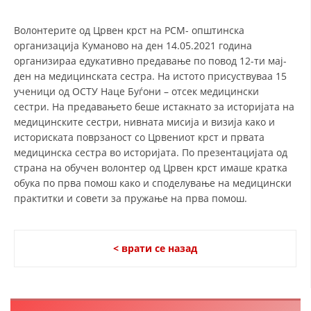
СТРУКТУРА И ОРГАНИЗАЦИОНА ПОСТАВЕНОСТ – ОПШТИНСКА
ОРГАНИЗАЦИЈА КУМАНОВО
Волонтерите од Црвен крст на РСМ- општинска
КОНТАКТ ИНФОРМАЦИИ
организација Куманово на ден 14.05.2021 година
организираа едукативно предавање по повод 12-ти мај-
ден на медицинската сестра. На истото присуствуваа 15
ученици од ОСТУ Наце Буѓони – отсек медицински
ЗАКОН ЗА ЦКРМ
сестри. На предавањето беше истакнато за историјата на
медицинските сестри, нивната мисија и визија како и
СТАТУТ НА ЦКРМ
историската поврзаност со Црвениот крст и првата
медицинска сестра во историјата. По презентацијата од
страна на обучен волонтер од Црвен крст имаше кратка
обука по прва помош како и споделување на медицински
практитки и совети за пружање на прва помош.
ОРГАНИЗАЦИЈА И РАЗВОЈ
РАКОВОДЕН ОДБОР
< врати се назад
СОБРАНИЕ
СТРУКТУРА И ОРГАНИЗАЦИОНА ПОСТАВЕНОСТ