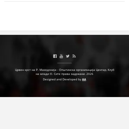
ЗНАЧЕЊЕ НА СЛУЖБАТА ЗА БАРАЊЕ
ФОРМУЛАРИ ЗА БАРАЊА
ЗДРАВСТВЕНО ПРЕВЕНТИВНА ДЕЈНОСТ
ПРВА ПОМОШ
КРВОДАРИТЕЛСТВО
ИНФОРМАЦИИ ЗА БОЛЕСТИ
УСЛУГИ
Црвен крст на Р. Македонија - Општинска организација Центар, Клуб
на млади ©. Сите права задржани. 2026
Designed and Developed by
AA
ЗА НАС
ДЕЈСТВУВАЊЕ