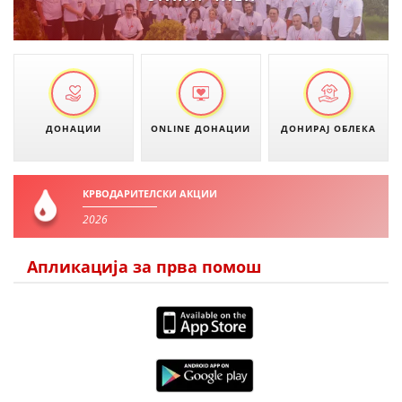
ЗНАЧЕЊЕ НА СЛУЖБАТА ЗА БАРАЊЕ
ФОРМУЛАРИ ЗА БАРАЊА
ЗДРАВСТВЕНО ПРЕВЕНТИВНА ДЕЈНОСТ
ПРВА ПОМОШ
ДОНАЦИИ
ONLINE ДОНАЦИИ
ДОНИРАЈ ОБЛЕКА
КРВОДАРИТЕЛСТВО
ИНФОРМАЦИИ ЗА БОЛЕСТИ
КРВОДАРИТЕЛСКИ АКЦИИ
УСЛУГИ
2026
Апликација за прва помош
ЗА НАС
ДЕЈСТВУВАЊЕ