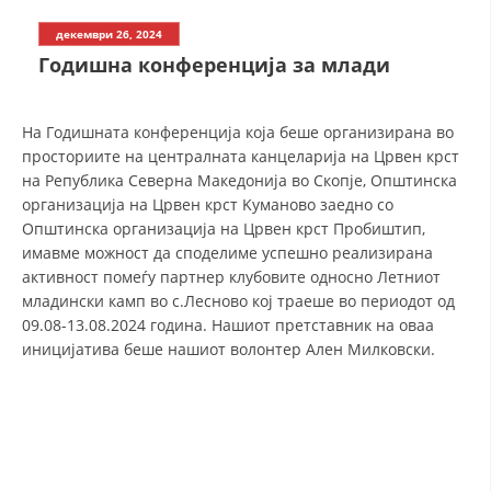
СТРУКТУРА И ОРГАНИЗАЦИОНА ПОСТАВЕНОСТ – ОПШТИНСКА
ОРГАНИЗАЦИЈА КУМАНОВО
декември 26, 2024
Годишна конференција за млади
КОНТАКТ ИНФОРМАЦИИ
На Годишната конференција која беше организирана во
ЗАКОН ЗА ЦКРМ
просториите на централната канцеларија на Црвен крст
на Република Северна Македонија во Скопје, Општинска
СТАТУТ НА ЦКРМ
организација на Црвен крст Kуманово заедно со
Општинска организација на Црвен крст Пробиштип,
имавме можност да споделиме успешно реализирана
активност помеѓу партнер клубовите односно Летниот
младински камп во с.Лесново кој траеше во периодот
од
09.08-13.08.2024 година. Нашиот претставник на оваа
ОРГАНИЗАЦИЈА И РАЗВОЈ
иницијатива беше нашиот волонтер Ален Милковски.
РАКОВОДЕН ОДБОР
СОБРАНИЕ
СТРУКТУРА И ОРГАНИЗАЦИОНА ПОСТАВЕНОСТ