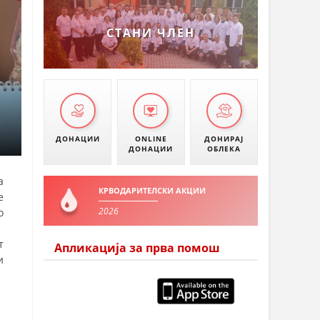
УМАНОВО
СТАНИ ЧЛЕН
ДОНАЦИИ
ONLINE
ДОНИРАЈ
ДОНАЦИИ
ОБЛЕКА
а
КРВОДАРИТЕЛСКИ АКЦИИ
е
2026
о
т
Апликација за прва помош
и