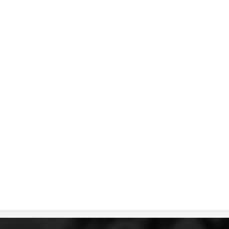
MЕЃУНАРОДНО ХУМАНИТАРНО ПРАВО
ПРОМОЦИЈА НА ХУМАНИ ВРЕДНОСТИ
УПОТРЕБА И ЗАШТИТА НА АМБЛЕМОТ
СОЦИЈАЛНО ХУМАНИТАРНА ДЕЈНОСТ
КАКО ДА ДОНИРАТЕ
ПОДГОТВЕНОСТ И ДЕЈСТВО ПРИ КАТАСТРОФИ
ТИМ ЗА ОДГОВОР ПРИ КАТАСТРОФИ ПРИ ООЦК КУМАНОВО
ОДНОСИ СО ЈАВНОСТ
ИСТРАЖУВАЊЕ НА ЈАВНО МИСЛЕЊЕ
МЕЃУНАРОДНА СОРАБОТКА
ДОГОВОРИ
ЗНАЧЕЊЕ НА СЛУЖБАТА ЗА БАРАЊЕ