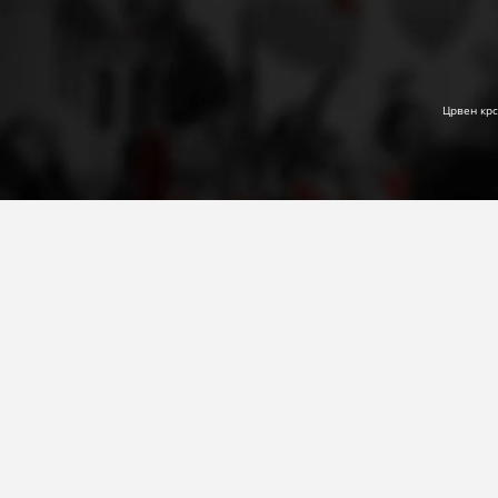
Црвен крс