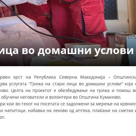
УРА И ОРГАНИЗАЦИОНА ПОСТАВЕНОСТ – ОПШТИНСКА ОРГАНИЗАЦИЈА К
КОНТАКТ ИНФОРМАЦИИ
ЗАКОН ЗА ЦКРМ
лица во домашни услови
СТАТУТ НА ЦКРМ
Црвен крст на Република Северна Македонија – Општинск
ува услугата “Грижа на стари лица во домашни услови” која 
ОРГАНИЗАЦИЈА И РАЗВОЈ
во. Целта на проектот е обезбедување на грижа и помош в
 обучени негователи и волонтери во Општина Куманово.
РАКОВОДЕН ОДБОР
ери кои во текот на посетата се задолжени за мерење на крвнио
ли напитоци, набавка на лекови од аптека, плаќање на сметки 
СОБРАНИЕ
от.
СТРУКТУРА И ОРГАНИЗАЦИОНА ПОСТАВЕНОСТ
ДИСЕМИНАЦИЈА