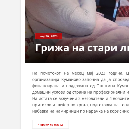
СТРУКТ
мај 26, 2023
Грижа на стари 
На почетокот на месец мај 2023 година, 
организација Куманово започна да ја спровед
финансирана и поддржана од Општина Кумано
домашни услови од страна на професионални и
На истата се вклучени 2 негователи и 4 волонт
притисок и шеќер во крвта, подготовка на топ
набавка на намирници по нарачка на корисник
< врати се назад