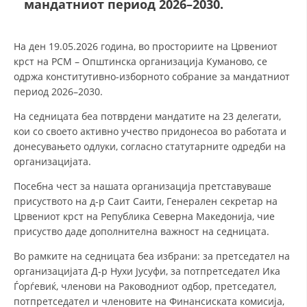
мандатниот период 2026–2030.
СТРУКТУРА И ОРГАНИЗАЦИОНА ПОСТАВЕНОСТ – ОПШТИНСКА
ОРГАНИЗАЦИЈА КУМАНОВО
КОНТАКТ ИНФОРМАЦИИ
На ден 19.05.2026 година, во просториите на Црвениот
крст на РСМ – Општинска организација Куманово, се
одржа конститутивно-изборното собрание за мандатниот
период 2026–2030.
ЗАКОН ЗА ЦКРМ
На седницата беа потврдени мандатите на 23 делегати,
СТАТУТ НА ЦКРМ
кои со своето активно учество придонесоа во работата и
донесувањето одлуки, согласно статутарните одредби на
организацијата.
Посебна чест за нашата организација претставуваше
присуството на д-р Саит Саити, Генерален секретар на
ОРГАНИЗАЦИЈА И РАЗВОЈ
Црвениот крст на Република Северна Македонија, чие
присуство даде дополнителна важност на седницата.
РАКОВОДЕН ОДБОР
Во рамките на седницата беа избрани: за претседател на
СОБРАНИЕ
организацијата Д-р Нухи Јусуфи, за потпретседател Ика
СТРУКТУРА И ОРГАНИЗАЦИОНА ПОСТАВЕНОСТ
Ѓорѓевиќ, членови на Раководниот одбор, претседател,
потпретседател и членовите на Финансиската комисија,