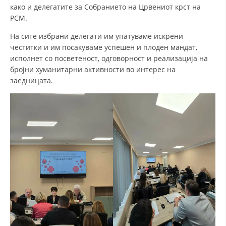
ДИСЕМИНАЦИЈА
како и делегатите за Собранието на Црвениот крст на
РСМ.
MЕЃУНАРОДНО ХУМАНИТАРНО ПРАВО
На сите избрани делегати им упатуваме искрени
ПРОМОЦИЈА НА ХУМАНИ ВРЕДНОСТИ
честитки и им посакуваме успешен и плоден мандат,
исполнет со посветеност, одговорност и реализација на
УПОТРЕБА И ЗАШТИТА НА АМБЛЕМОТ
бројни хуманитарни активности во интерес на
СОЦИЈАЛНО ХУМАНИТАРНА ДЕЈНОСТ
заедницата.
КАКО ДА ДОНИРАТЕ
ПОДГОТВЕНОСТ И ДЕЈСТВО ПРИ КАТАСТРОФИ
ТИМ ЗА ОДГОВОР ПРИ КАТАСТРОФИ ПРИ ООЦК КУМАНОВО
ОДНОСИ СО ЈАВНОСТ
ИСТРАЖУВАЊЕ НА ЈАВНО МИСЛЕЊЕ
МЕЃУНАРОДНА СОРАБОТКА
ДОГОВОРИ