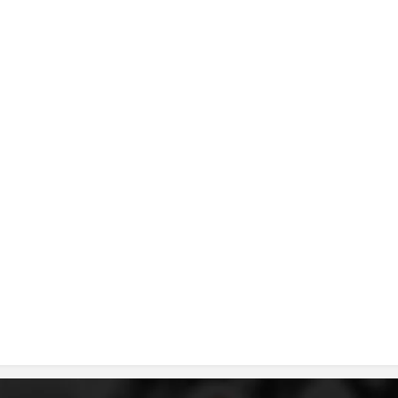
MЕЃУНАРОДНО ХУМАНИТАРНО ПРАВО
ПРОМОЦИЈА НА ХУМАНИ ВРЕДНОСТИ
УПОТРЕБА И ЗАШТИТА НА АМБЛЕМОТ
СОЦИЈАЛНО ХУМАНИТАРНА ДЕЈНОСТ
КАКО ДА ДОНИРАТЕ
ПОДГОТВЕНОСТ И ДЕЈСТВО ПРИ КАТАСТРОФИ
ТИМ ЗА ОДГОВОР ПРИ КАТАСТРОФИ ПРИ ООЦК КУМАНОВО
ОДНОСИ СО ЈАВНОСТ
ИСТРАЖУВАЊЕ НА ЈАВНО МИСЛЕЊЕ
МЕЃУНАРОДНА СОРАБОТКА
ДОГОВОРИ
ЗНАЧЕЊЕ НА СЛУЖБАТА ЗА БАРАЊЕ