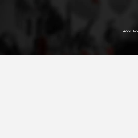
Црвен крс