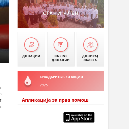
УМАНОВО
СТАНИ ЧЛЕН
ДОНАЦИИ
ONLINE
ДОНИРАЈ
ДОНАЦИИ
ОБЛЕКА
КРВОДАРИТЕЛСКИ АКЦИИ
2026
а
о
Апликација за прва помош
т
а