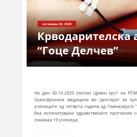
СТРУКТ
октомври 30, 2020
Крводарителска 
“Гоце Делчев”
На ден 30.10.2020 (петок) Црвен крст на РС
трансфузиона медицина во Центарот за култ
учениците од четврта година од Гимназијата “
беа испочитувани здравствените протоколи со
покажаа 19 ученици.