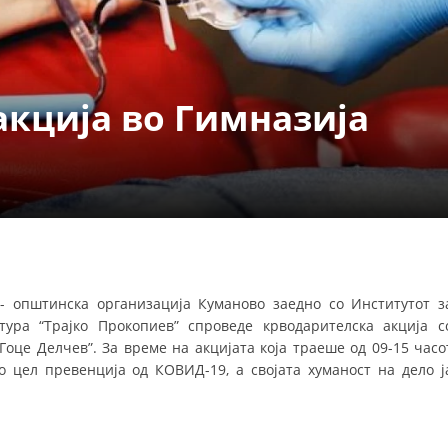
УРА И ОРГАНИЗАЦИОНА ПОСТАВЕНОСТ – ОПШТИНСКА ОРГАНИЗАЦИЈА К
КОНТАКТ ИНФОРМАЦИИ
акција во Гимназија
ЗАКОН ЗА ЦКРМ
СТАТУТ НА ЦКРМ
ОРГАНИЗАЦИЈА И РАЗВОЈ
М- општинска организација Куманово заедно со Институтот з
ура “Трајко Прокопиев” спроведе крводарителска акција с
РАКОВОДЕН ОДБОР
Гоце Делчев”. За време на акцијата која траеше од 09-15 часо
СОБРАНИЕ
 цел превенција од КОВИД-19, а својата хуманост на дело ј
СТРУКТУРА И ОРГАНИЗАЦИОНА ПОСТАВЕНОСТ
ДИСЕМИНАЦИЈА