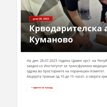
СТРУКТ
јули 28, 2023
Крводарителска 
Куманово
На ден 28.07.2023 година Црвен крст на Репу
заедно со Институтот за трансфузиона медици
одржа во просториите на поранешен Комитет.
Акцијата траеше од 10 до 15 часот, а својата х
< врати се назад