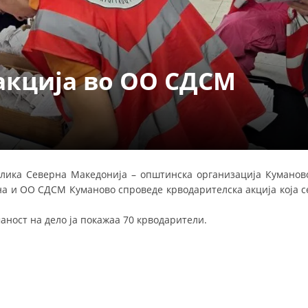
УРА И ОРГАНИЗАЦИОНА ПОСТАВЕНОСТ – ОПШТИНСКА ОРГАНИЗАЦИЈА К
КОНТАКТ ИНФОРМАЦИИ
акција во ОО СДСМ
ЗАКОН ЗА ЦКРМ
СТАТУТ НА ЦКРМ
блика Северна Македонија – општинска организација Куманов
на и ОО СДСМ Куманово спроведе крводарителска акција која с
ОРГАНИЗАЦИЈА И РАЗВОЈ
уманост на дело ја покажаа 70 крводарители.
РАКОВОДЕН ОДБОР
СОБРАНИЕ
СТРУКТУРА И ОРГАНИЗАЦИОНА ПОСТАВЕНОСТ
ДИСЕМИНАЦИЈА