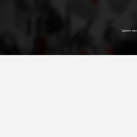
Црвен крс