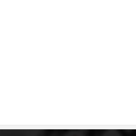
MЕЃУНАРОДНО ХУМАНИТАРНО ПРАВО
ПРОМОЦИЈА НА ХУМАНИ ВРЕДНОСТИ
УПОТРЕБА И ЗАШТИТА НА АМБЛЕМОТ
СОЦИЈАЛНО ХУМАНИТАРНА ДЕЈНОСТ
КАКО ДА ДОНИРАТЕ
ПОДГОТВЕНОСТ И ДЕЈСТВО ПРИ КАТАСТРОФИ
ТИМ ЗА ОДГОВОР ПРИ КАТАСТРОФИ ПРИ ООЦК КУМАНОВО
ОДНОСИ СО ЈАВНОСТ
ИСТРАЖУВАЊЕ НА ЈАВНО МИСЛЕЊЕ
МЕЃУНАРОДНА СОРАБОТКА
ДОГОВОРИ
ЗНАЧЕЊЕ НА СЛУЖБАТА ЗА БАРАЊЕ