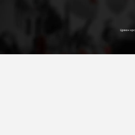
Црвен крс