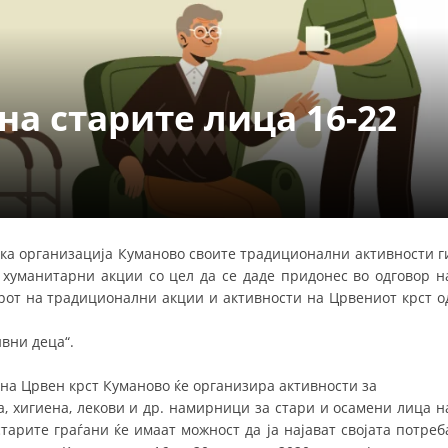
УРА И ОРГАНИЗАЦИОНА ПОСТАВЕНОСТ – ОПШТИНСКА ОРГАНИЗАЦИЈА К
КОНТАКТ ИНФОРМАЦИИ
на старите лица 16-22
ЗАКОН ЗА ЦКРМ
СТАТУТ НА ЦКРМ
ка организација Куманово своите традиционални активности г
а хуманитарни акции со цел да се даде придонес во одговор н
ОРГАНИЗАЦИЈА И РАЗВОЈ
от на традиционални акции и активности на Црвениот крст о
РАКОВОДЕН ОДБОР
ивни деца“.
СОБРАНИЕ
на Црвен крст Куманово ќе организира активности за
СТРУКТУРА И ОРГАНИЗАЦИОНА ПОСТАВЕНОСТ
а, хигиена, лекови и др. намирници за стари и осамени лица н
старите граѓани ќе имаат можност да ја најават својата потреб
ДИСЕМИНАЦИЈА