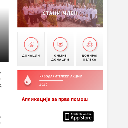
УМАНОВО
СТАНИ ЧЛЕН
ДОНАЦИИ
ONLINE
ДОНИРАЈ
ДОНАЦИИ
ОБЛЕКА
и
КРВОДАРИТЕЛСКИ АКЦИИ
а
2026
д
Апликација за прва помош
а
а