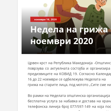
СТРУКТ
ноември 16, 2020
Недела на грижа 
ноември 2020
Црвен крст на Република Македонија -Општинс
поврзува со актуелната состојба и организир
предизвиците на КОВИД 19. Согласно Календар
16 до 22 ноември се одбележува Неделата на
грижа на старите лица, под мотото „Сите сме н
Во рамки на Неделата општинска организација 
бесплатна услуга за набавка и достава на хран
телефонска линија број 077/597-149 на која по