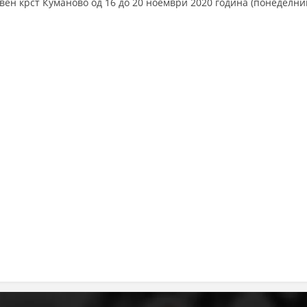
вен крст Куманово од 16 до 20 ноември 2020 година (понеделни
MЕЃУНАРОДНО ХУМАНИТАРНО ПРАВО
ПРОМОЦИЈА НА ХУМАНИ ВРЕДНОСТИ
УПОТРЕБА И ЗАШТИТА НА АМБЛЕМОТ
СОЦИЈАЛНО ХУМАНИТАРНА ДЕЈНОСТ
КАКО ДА ДОНИРАТЕ
ПОДГОТВЕНОСТ И ДЕЈСТВО ПРИ КАТАСТРОФИ
ТИМ ЗА ОДГОВОР ПРИ КАТАСТРОФИ ПРИ ООЦК КУМАНОВО
ОДНОСИ СО ЈАВНОСТ
ИСТРАЖУВАЊЕ НА ЈАВНО МИСЛЕЊЕ
МЕЃУНАРОДНА СОРАБОТКА
ДОГОВОРИ
ЗНАЧЕЊЕ НА СЛУЖБАТА ЗА БАРАЊЕ