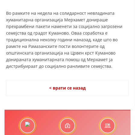
СТРУКТУРА И ОРГАНИЗАЦИОНА ПОСТАВЕНОСТ – ОПШТИНСКА
ОРГАНИЗАЦИЈА КУМАНОВО
Во рамките на недела на солидарност невладината
КОНТАКТ ИНФОРМАЦИИ
хуманитарна организација Мерхамет донираше
прехрамбени пакети наменети за социјално загрозени
семејства од градот Куманово. Оваа соработка е
традиционална неколку години наназад, каде што во
ЗАКОН ЗА ЦКРМ
рамкте на Рамазанските пости волонтерите од
општинската организација на Црвен крст Куманово
СТАТУТ НА ЦКРМ
донираната хуманитарната помош од Мерхамет ја
дистрибуираат до социјално ранливите семејства.
< врати се назад
ОРГАНИЗАЦИЈА И РАЗВОЈ
РАКОВОДЕН ОДБОР
СОБРАНИЕ
СТРУКТУРА И ОРГАНИЗАЦИОНА ПОСТАВЕНОСТ