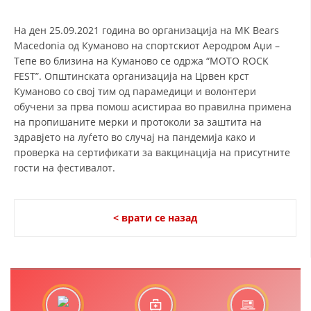
СТРУКТУРА И ОРГАНИЗАЦИОНА ПОСТАВЕНОСТ – ОПШТИНСКА
ОРГАНИЗАЦИЈА КУМАНОВО
На ден 25.09.2021 година во организација на MK Bears
КОНТАКТ ИНФОРМАЦИИ
Macedonia од Куманово на спортскиот Аеродром Аџи –
Тепе во близина на Куманово се одржа “MOTO ROCK
FEST”. Општинската организација на Црвен крст
Куманово со свој тим од парамедици и волонтери
ЗАКОН ЗА ЦКРМ
обучени за прва помош асистираа во правилна примена
на пропишаните мерки и протоколи за заштита на
СТАТУТ НА ЦКРМ
здравјето на луѓето во случај на пандемија како и
проверка на сертификати за вакцинација на присутните
гости на фестивалот.
ОРГАНИЗАЦИЈА И РАЗВОЈ
< врати се назад
РАКОВОДЕН ОДБОР
СОБРАНИЕ
СТРУКТУРА И ОРГАНИЗАЦИОНА ПОСТАВЕНОСТ