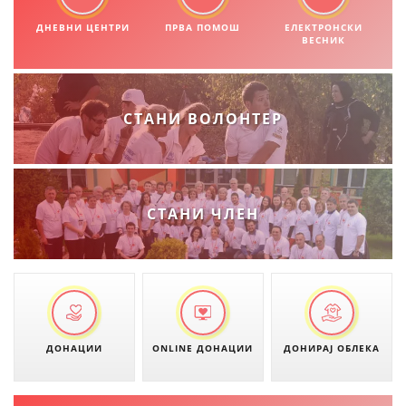
ДИСЕМИНАЦИЈА
ДНЕВНИ ЦЕНТРИ
ПРВА ПОМОШ
ЕЛЕКТРОНСКИ
MЕЃУНАРОДНО ХУМАНИТАРНО ПРАВО
ВЕСНИК
ПРОМОЦИЈА НА ХУМАНИ ВРЕДНОСТИ
УПОТРЕБА И ЗАШТИТА НА АМБЛЕМОТ
СТАНИ ВОЛОНТЕР
СОЦИЈАЛНО ХУМАНИТАРНА ДЕЈНОСТ
КАКО ДА ДОНИРАТЕ
ПОДГОТВЕНОСТ И ДЕЈСТВО ПРИ КАТАСТРОФИ
СТАНИ ЧЛЕН
ТИМ ЗА ОДГОВОР ПРИ КАТАСТРОФИ ПРИ ООЦК КУМАНОВО
ОДНОСИ СО ЈАВНОСТ
ИСТРАЖУВАЊЕ НА ЈАВНО МИСЛЕЊЕ
МЕЃУНАРОДНА СОРАБОТКА
ДОНАЦИИ
ONLINE ДОНАЦИИ
ДОНИРАЈ ОБЛЕКА
ДОГОВОРИ