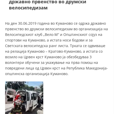
државно првенство во друмски
СТРУКТУРА И ОРГАНИЗАЦИОНА ПОСТАВЕНОСТ – ОПШТИНСКА
ОРГАНИЗАЦИЈА КУМАНОВО
велосипедизам
КОНТАКТ ИНФОРМАЦИИ
На ден 30.06.2019 година во Куманово се одржа државно
првенство во друмски велосипедизам во организација на
Велосипедскиот клуб „Вело-М“ и Општинскиот сојуз на
ЗАКОН ЗА ЦКРМ
спортови на Куманово, а истата носи бодови и за
Светската велосипедска ранг листа. Трката се одвиваше
СТАТУТ НА ЦКРМ
на релација Куманово – Кратово-Куманово, а истата со
возило на Црвен крст Куманово ја обезбедуваа 3
волонтери обучени за укажување на прва помош на
повредени лица од Црвен крст на Република Македонија-
општинска организација Куманово.
ОРГАНИЗАЦИЈА И РАЗВОЈ
РАКОВОДЕН ОДБОР
СОБРАНИЕ
СТРУКТУРА И ОРГАНИЗАЦИОНА ПОСТАВЕНОСТ