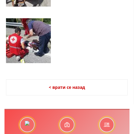
ДИСЕМИНАЦИЈА
MЕЃУНАРОДНО ХУМАНИТАРНО ПРАВО
ПРОМОЦИЈА НА ХУМАНИ ВРЕДНОСТИ
УПОТРЕБА И ЗАШТИТА НА АМБЛЕМОТ
СОЦИЈАЛНО ХУМАНИТАРНА ДЕЈНОСТ
КАКО ДА ДОНИРАТЕ
ПОДГОТВЕНОСТ И ДЕЈСТВО ПРИ КАТАСТРОФИ
ТИМ ЗА ОДГОВОР ПРИ КАТАСТРОФИ ПРИ ООЦК КУМАНОВО
< врати се назад
ОДНОСИ СО ЈАВНОСТ
ИСТРАЖУВАЊЕ НА ЈАВНО МИСЛЕЊЕ
МЕЃУНАРОДНА СОРАБОТКА
ДОГОВОРИ