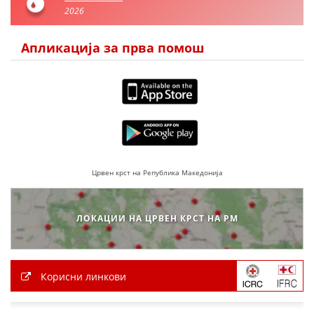
2026
ПРИРАЧНИЦИ
Апликација за прва помош
СТРАТЕГИИ
ЕДУКАТИВНО ИНФОРМАТИВНИ МАТЕРИЈАЛИ
БРОШУРИ
ПОСТЕРИ
ПРЕЗЕНТАЦИИ
Црвен крст на Република Македонија
ЛОКАЦИИ НА ЦРВЕН КРСТ НА РМ
Корисни линкови