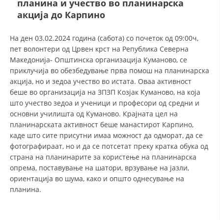
планина и учество во планинарска
СТРУКТУРА И ОРГАНИЗАЦИОНА ПОСТАВЕНОСТ – ОПШТИНСКА
ОРГАНИЗАЦИЈА КУМАНОВО
акција до Карпино
КОНТАКТ ИНФОРМАЦИИ
На ден 03.02.2024 година (сабота) со почеток од 09:00ч,
пет волонтери од Црвен крст на Република Северна
Македонија- Општинска организација Куманово, се
ЗАКОН ЗА ЦКРМ
приклучија во обезбедување прва помош нa планинарска
акција, но и зедоа учество во истата. Оваа активност
СТАТУТ НА ЦКРМ
беше во организација на ЗПЗП Козјак Куманово, на која
што учество зедоа и ученици и професори од средни и
основни училишта од Куманово. Крајната цел на
планинарската активност беше манастирот Карпино,
каде што сите присутни имаа можност да одморат, да се
фотографираат, но и да се потсетат преку кратка обука од
ОРГАНИЗАЦИЈА И РАЗВОЈ
страна на планинарите за користење на планинарска
опрема, поставување на шатори, врзување на јазли,
РАКОВОДЕН ОДБОР
ориентација во шума, како и општо однесување на
СОБРАНИЕ
планина.
СТРУКТУРА И ОРГАНИЗАЦИОНА ПОСТАВЕНОСТ