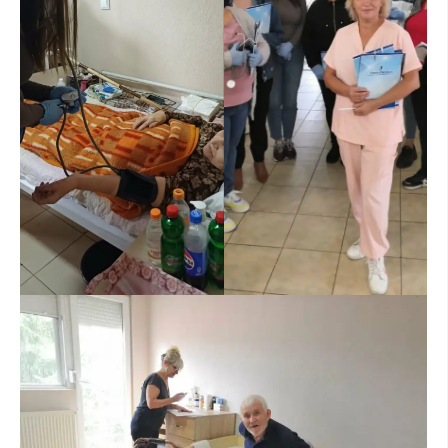
ЗНАЧЕЊЕ НА СЛУЖБАТА ЗА БАРАЊЕ
ФОРМУЛАРИ ЗА БАРАЊА
ЗДРАВСТВЕНО ПРЕВЕНТИВНА ДЕЈНОСТ
ПРВА ПОМОШ
КРВОДАРИТЕЛСТВО
ИНФОРМАЦИИ ЗА БОЛЕСТИ
УСЛУГИ
ЗА НАС
ДЕЈСТВУВАЊЕ