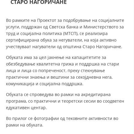
СТАРО НАГОРИЧАНЕ
СТРУКТУРА И ОРГАНИЗАЦИОНА ПОСТАВЕНОСТ – ОПШТИНСКА
ОРГАНИЗАЦИЈА КУМАНОВО
КОНТАКТ ИНФОРМАЦИИ
Во рамките на Проектот за подобрување на социјалните
услуги, поддржан од Светска банка и Министерството за
труд и социјална политика (МТСП), се реализира
сертифицирана обука за негуватели, на која активно
ЗАКОН ЗА ЦКРМ
учествуваат нагуватели од општина Старо Нагоричане.
СТАТУТ НА ЦКРМ
Обуката има за цел јакнење на капацитетите за
обезбедување квалитетна грижа и поддршка на стари
лица и лица со попреченост, преку стекнување
практични знаења и вештини за секојдневна нега,
комуникација и социјална поддршка.
ОРГАНИЗАЦИЈА И РАЗВОЈ
Обуката се спроведува во рамки на акредитирана
програма, со практични и теоретски сесии во соодветен
РАКОВОДЕН ОДБОР
едукативен центар.
СОБРАНИЕ
Во прилог се фотографии од тековните активности во
СТРУКТУРА И ОРГАНИЗАЦИОНА ПОСТАВЕНОСТ
рамки на обуката.