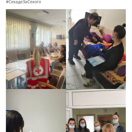
ДИСЕМИНАЦИЈА
#СекадеЗаСекого
MЕЃУНАРОДНО ХУМАНИТАРНО ПРАВО
ПРОМОЦИЈА НА ХУМАНИ ВРЕДНОСТИ
УПОТРЕБА И ЗАШТИТА НА АМБЛЕМОТ
СОЦИЈАЛНО ХУМАНИТАРНА ДЕЈНОСТ
КАКО ДА ДОНИРАТЕ
ПОДГОТВЕНОСТ И ДЕЈСТВО ПРИ КАТАСТРОФИ
ТИМ ЗА ОДГОВОР ПРИ КАТАСТРОФИ ПРИ ООЦК КУМАНОВО
ОДНОСИ СО ЈАВНОСТ
ИСТРАЖУВАЊЕ НА ЈАВНО МИСЛЕЊЕ
МЕЃУНАРОДНА СОРАБОТКА
ДОГОВОРИ