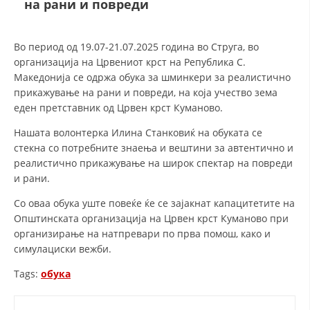
на рани и повреди
СТРУКТУРА И ОРГАНИЗАЦИОНА ПОСТАВЕНОСТ – ОПШТИНСКА
ОРГАНИЗАЦИЈА КУМАНОВО
КОНТАКТ ИНФОРМАЦИИ
Во период од 19.07-21.07.2025 година во Струга, во
организација на Црвениот крст на Република С.
Македонија се одржа обука за шминкери за реалистично
прикажување на рани и повреди, на која учество зема
ЗАКОН ЗА ЦКРМ
еден претставник од Црвен крст Куманово.
СТАТУТ НА ЦКРМ
Нашата волонтерка Илина Станковиќ на обуката се
стекна со потребните знаења и вештини за автентично и
реалистично прикажување на широк спектар на повреди
и рани.
Со оваа обука уште повеќе ќе се зајакнат капацитетите на
ОРГАНИЗАЦИЈА И РАЗВОЈ
Општинската организација на Црвен крст Куманово при
организирање на натпревари по прва помош, како и
РАКОВОДЕН ОДБОР
симулациски вежби.
СОБРАНИЕ
Tags:
обука
СТРУКТУРА И ОРГАНИЗАЦИОНА ПОСТАВЕНОСТ