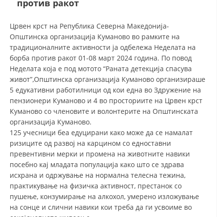
против ракот
СТРУКТУРА И ОРГАНИЗАЦИОНА ПОСТАВЕНОСТ – ОПШТИНСКА
ОРГАНИЗАЦИЈА КУМАНОВО
Црвен крст на Република Северна Македонија-
КОНТАКТ ИНФОРМАЦИИ
Општинска организација Куманово во рамките на
традиционалните активности ја одбележа Неделата на
борба против ракот 01-08 март 2024 година. По повод
Неделата која е под мотото “Раната детекција спасува
ЗАКОН ЗА ЦКРМ
живот”,Општинска организација Куманово организираше
СТАТУТ НА ЦКРМ
5 едукативни работилници од кои една во Здружение на
пензионери Куманово и 4 во просториите на Црвен крст
Куманово со членовите и волонтерите на Општинската
организација Куманово.
125 учесници беа едуцирани како може да се намалат
ризиците од развој на карцином со едноставни
ОРГАНИЗАЦИЈА И РАЗВОЈ
превентивни мерки и промена на животните навики
посебно кај младата популација како што се здрава
РАКОВОДЕН ОДБОР
исхрана и одржување на нормална телесна тежина,
СОБРАНИЕ
практикување на физичка активност, престанок со
пушење, конзумирање на алкохол, умерено изложување
СТРУКТУРА И ОРГАНИЗАЦИОНА ПОСТАВЕНОСТ
на сонце и слични навики кои треба да ги усвоиме во