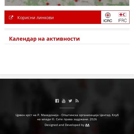
Корисни линкови
Календар на активности
Црвен крст на Р. Македонија - Општинска организација Центар, Клуб
на млади ©. Сите права задржани. 2026
Designed and Developed by
AA