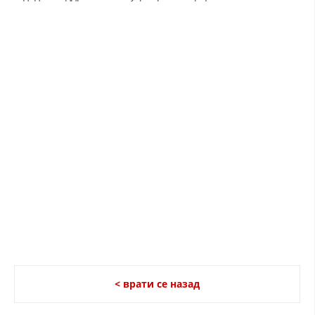
ЗНАЧЕЊЕ НА СЛУЖБАТА ЗА БАРАЊЕ
ФОРМУЛАРИ ЗА БАРАЊА
ЗДРАВСТВЕНО ПРЕВЕНТИВНА ДЕЈНОСТ
ПРВА ПОМОШ
КРВОДАРИТЕЛСТВО
ИНФОРМАЦИИ ЗА БОЛЕСТИ
УСЛУГИ
ЗА НАС
ДЕЈСТВУВАЊЕ
< врати се назад