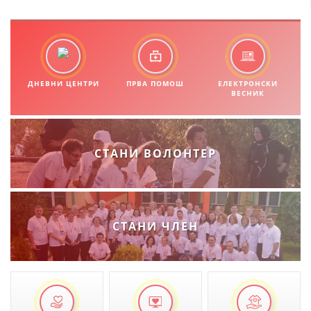
ПРИРАЧНИЦИ
СТРАТЕГИИ
ЕДУКАТИВНО ИНФОРМАТИВНИ МАТЕРИЈАЛИ
ДНЕВНИ ЦЕНТРИ
ПРВА ПОМОШ
ЕЛЕКТРОНСКИ
ВЕСНИК
БРОШУРИ
ПОСТЕРИ
СТАНИ ВОЛОНТЕР
ПРЕЗЕНТАЦИИ
СТАНИ ЧЛЕН