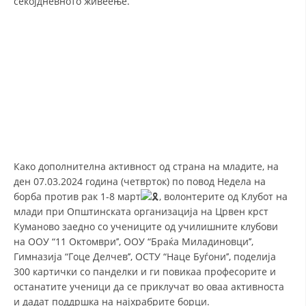
секојдневното живеење.
ДИСЕМИНАЦИЈА
MЕЃУНАРОДНО ХУМАНИТАРНО ПРАВО
ПРОМОЦИЈА НА ХУМАНИ ВРЕДНОСТИ
УПОТРЕБА И ЗАШТИТА НА АМБЛЕМОТ
СОЦИЈАЛНО ХУМАНИТАРНА ДЕЈНОСТ
КАКО ДА ДОНИРАТЕ
ПОДГОТВЕНОСТ И ДЕЈСТВО ПРИ КАТАСТРОФИ
Како дополнителна активност од страна на младите, на
ден 07.03.2024 година (четврток) по повод Недела на
ТИМ ЗА ОДГОВОР ПРИ КАТАСТРОФИ ПРИ ООЦК КУМАНОВО
борба против рак 1-8 март
, волонтерите од Клубот на
ОДНОСИ СО ЈАВНОСТ
млади при Општинската организација на Црвен крст
Куманово заедно со учениците од училишните клубови
ИСТРАЖУВАЊЕ НА ЈАВНО МИСЛЕЊЕ
на ООУ “11 Октомври’’, ООУ “Браќа Миладиновци’’,
Гимназија “Гоце Делчев’’, ОСТУ “Наце Буѓони’’, поделија
МЕЃУНАРОДНА СОРАБОТКА
300 картички со панделки и ги повикаа професорите и
останатите ученици да се приклучат во оваа активноста
ДОГОВОРИ
и дадат поддршка на најхрабрите борци.