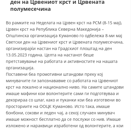
ден на Црвениот крст и Црвената
СТРУКТУРА И ОРГАНИЗАЦИОНА ПОСТАВЕНОСТ – ОПШТИНСКА
ОРГАНИЗАЦИЈА КУМАНОВО
полумесечина
КОНТАКТ ИНФОРМАЦИИ
Во рамките на Неделата на Црвен крст на РСМ (8-15 мај),
Црвен крст на Република Северна Македонија –
Општинска организација Куманово го одбележа 8-ми мај
ЗАКОН ЗА ЦКРМ
Светски ден на Црвениот крст и Црвената полумесечина,
организирајќи настан на Градскиот плоштад на ден
СТАТУТ НА ЦКРМ
13.05.2023 година. Целта на настанот беше
претставување на работата и активностите на нашата
организација.
Поставени беа промотивни штандови преку кој
минувачите ги запознававме со работата на Црвениот
крст на локално и национално ниво. На самите штандови
ОРГАНИЗАЦИЈА И РАЗВОЈ
имаше мафини кои волонтерите сами ги подготвуваа и
декорираа со шлаг, како и пуканки кои беа изготвени во
РАКОВОДЕН ОДБОР
просториите на ООЦК Куманово. Исто така, имаше
СОБРАНИЕ
бонбони, сокови и леден чај, а секој случаен минувач
имаше можност бесплатно да се послужи со нив. Имаше
СТРУКТУРА И ОРГАНИЗАЦИОНА ПОСТАВЕНОСТ
изложено и нараквици изработени од волонтерите, а кои