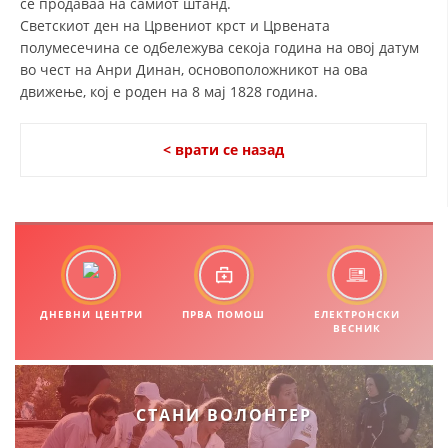
се продаваа на самиот штанд.
ДИСЕМИНАЦИЈА
Светскиот ден на Црвениот крст и Црвената
MЕЃУНАРОДНО ХУМАНИТАРНО ПРАВО
полумесечина се одбележува секоја година на овој датум
во чест на Анри Динан, основоположникот на ова
ПРОМОЦИЈА НА ХУМАНИ ВРЕДНОСТИ
движење, кој е роден на 8 мај 1828 година.
УПОТРЕБА И ЗАШТИТА НА АМБЛЕМОТ
< врати се назад
СОЦИЈАЛНО ХУМАНИТАРНА ДЕЈНОСТ
КАКО ДА ДОНИРАТЕ
ПОДГОТВЕНОСТ И ДЕЈСТВО ПРИ КАТАСТРОФИ
ТИМ ЗА ОДГОВОР ПРИ КАТАСТРОФИ ПРИ ООЦК КУМАНОВО
ОДНОСИ СО ЈАВНОСТ
ДНЕВНИ ЦЕНТРИ
ПРВА ПОМОШ
ЕЛЕКТРОНСКИ
ВЕСНИК
ИСТРАЖУВАЊЕ НА ЈАВНО МИСЛЕЊЕ
МЕЃУНАРОДНА СОРАБОТКА
СТАНИ ВОЛОНТЕР
ДОГОВОРИ