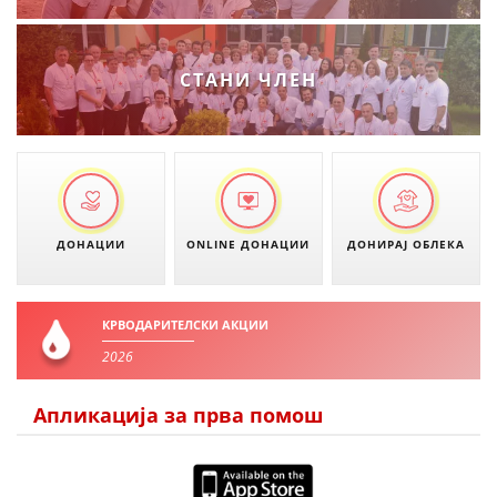
ЗНАЧЕЊЕ НА СЛУЖБАТА ЗА БАРАЊЕ
ФОРМУЛАРИ ЗА БАРАЊА
СТАНИ ЧЛЕН
ЗДРАВСТВЕНО ПРЕВЕНТИВНА ДЕЈНОСТ
ПРВА ПОМОШ
КРВОДАРИТЕЛСТВО
ИНФОРМАЦИИ ЗА БОЛЕСТИ
ДОНАЦИИ
ONLINE ДОНАЦИИ
ДОНИРАЈ ОБЛЕКА
УСЛУГИ
КРВОДАРИТЕЛСКИ АКЦИИ
ЗА НАС
2026
ДЕЈСТВУВАЊЕ
Апликација за прва помош