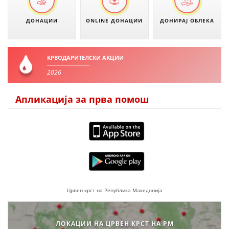
ЗНАЧЕЊЕ НА СЛУЖБАТА ЗА БАРАЊЕ
ДОНАЦИИ
ONLINE ДОНАЦИИ
ДОНИРАЈ ОБЛЕКА
ФОРМУЛАРИ ЗА БАРАЊА
ЗДРАВСТВЕНО ПРЕВЕНТИВНА ДЕЈНОСТ
КРВОДАРИТЕЛСКИ АКЦИИ
ПРВА ПОМОШ
2026
КРВОДАРИТЕЛСТВО
Апликација за прва помош
ИНФОРМАЦИИ ЗА БОЛЕСТИ
УСЛУГИ
ЗА НАС
ДЕЈСТВУВАЊЕ
Црвен крст на Република Македонија
ЛОКАЦИИ НА ЦРВЕН КРСТ НА РМ