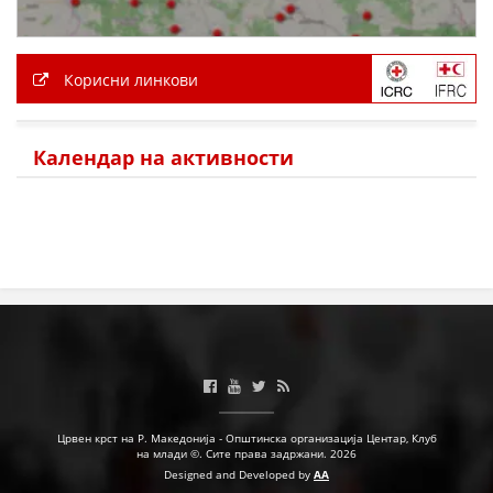
ПРИРАЧНИЦИ
Корисни линкови
СТРАТЕГИИ
ЕДУКАТИВНО ИНФОРМАТИВНИ МАТЕРИЈАЛИ
Календар на активности
БРОШУРИ
ПОСТЕРИ
ПРЕЗЕНТАЦИИ
Црвен крст на Р. Македонија - Општинска организација Центар, Клуб
на млади ©. Сите права задржани. 2026
Designed and Developed by
AA