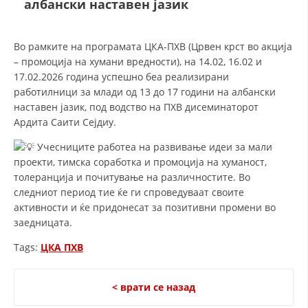
албански наставен јазик
СТРУКТУРА И ОРГАНИЗАЦИОНА ПОСТАВЕНОСТ – ОПШТИНСКА
ОРГАНИЗАЦИЈА КУМАНОВО
КОНТАКТ ИНФОРМАЦИИ
Во рамките на програмата ЦКА-ПХВ (Црвен крст во акција
– промоција на хумани вредности), на 14.02, 16.02 и
17.02.2026 година успешно беа реализирани
работилници за млади од 13 до 17 години на албански
ЗАКОН ЗА ЦКРМ
наставен јазик, под водство на ПХВ дисеминаторот
Ардита Саити Сејдиу.
СТАТУТ НА ЦКРМ
Учесниците работеа на развивање идеи за мали
проекти, тимска соработка и промоција на хуманост,
толеранција и почитување на различностите. Во
следниот период тие ќе ги спроведуваат своите
активности и ќе придонесат за позитивни промени во
ОРГАНИЗАЦИЈА И РАЗВОЈ
заедницата.
РАКОВОДЕН ОДБОР
Tags:
ЦКА ПХВ
СОБРАНИЕ
СТРУКТУРА И ОРГАНИЗАЦИОНА ПОСТАВЕНОСТ
< врати се назад