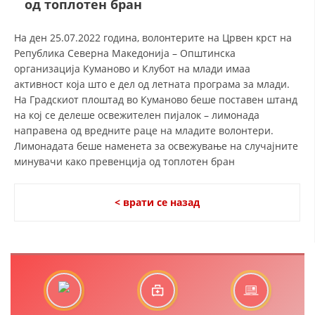
од топлотен бран
СТРУКТУРА И ОРГАНИЗАЦИОНА ПОСТАВЕНОСТ – ОПШТИНСКА
ОРГАНИЗАЦИЈА КУМАНОВО
На ден 25.07.2022 година, волонтерите на Црвен крст на
КОНТАКТ ИНФОРМАЦИИ
Република Северна Македонија – Општинска
организација Куманово и Клубот на млади имаа
активност која што е дел од летната програма за млади.
На Градскиот плоштад во Куманово беше поставен штанд
ЗАКОН ЗА ЦКРМ
на кој се делеше освежителен пијалок – лимонада
СТАТУТ НА ЦКРМ
направена од вредните раце на младите волонтери.
Лимонадата беше наменета за освежување на случајните
минувачи како превенција од топлотен бран
< врати се назад
ОРГАНИЗАЦИЈА И РАЗВОЈ
РАКОВОДЕН ОДБОР
СОБРАНИЕ
СТРУКТУРА И ОРГАНИЗАЦИОНА ПОСТАВЕНОСТ