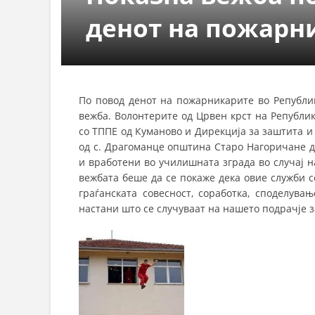
СТРУКТ
денот на пожарн
По повод денот на пожарникарите во Републик
вежба. Волонтерите од Црвен крст на Републи
со ТППЕ од Куманово и Дирекција за заштита и
од с. Драгоманце општина Старо Нагоричане д
и вработени во училишната зграда во случај 
вежбата беше да се покаже дека овие служби се
граѓанската совесност, соработка, споделув
настани што се случуваат на нашето подрачје з