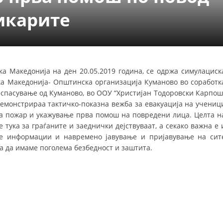
УРА И ОРГАНИЗАЦИОНА ПОСТАВЕНОСТ – ОПШТИНСКА ОРГАНИЗАЦИЈА К
икарите
КОНТАКТ ИНФОРМАЦИИ
ЗАКОН ЗА ЦКРМ
а Македонија на ден 20.05.2019 година, се одржа симулациск
ка Македонија- Општинска организација Куманово во соработк
СТАТУТ НА ЦКРМ
 спасување од Куманово, во ООУ “Христијан Тодоровски Карпош
емонстрираа тактичко-показна вежба за евакуација на учениц
на пожар и укажување прва помош на повредени лица. Целта н
 тука за граѓаните и заеднички дејствуваат, а секако важна е 
ање информации и навремено јавување и пријавување на сит
ОРГАНИЗАЦИЈА И РАЗВОЈ
а да имаме поголема безбедност и заштита.
РАКОВОДЕН ОДБОР
СОБРАНИЕ
СТРУКТУРА И ОРГАНИЗАЦИОНА ПОСТАВЕНОСТ
ДИСЕМИНАЦИЈА