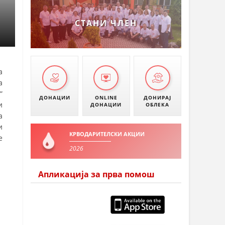
УМАНОВО
СТАНИ ЧЛЕН
а
а
”
ДОНАЦИИ
ONLINE
ДОНИРАЈ
и
ДОНАЦИИ
ОБЛЕКА
а
и
КРВОДАРИТЕЛСКИ АКЦИИ
е
2026
Апликација за прва помош