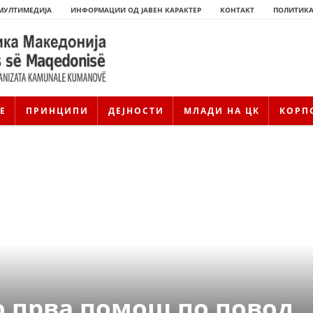
МУЛТИМЕДИЈА
ИНФОРМАЦИИ ОД ЈАВЕН КАРАКТЕР
КОНТАКТ
ПОЛИТИКА
Е
ПРИНЦИПИ
ДЕЈНОСТИ
МЛАДИ НА ЦК
КОРП
ИСТОРИЈАТ НА ЦКРМ
ИСТОРИЈАТ НА ДВИЖЕЊЕТО
о прва помош по повод