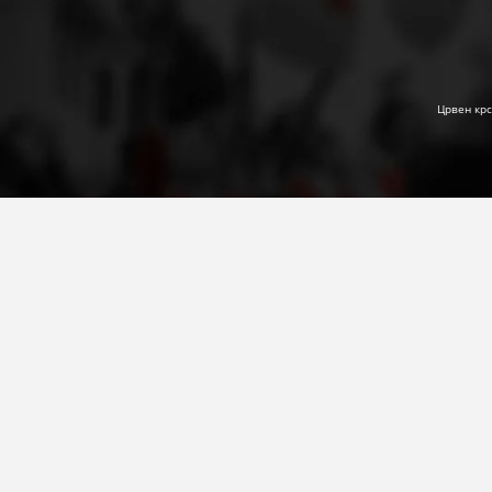
Црвен крс