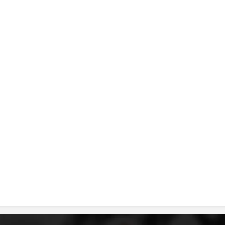
MЕЃУНАРОДНО ХУМАНИТАРНО ПРАВО
ПРОМОЦИЈА НА ХУМАНИ ВРЕДНОСТИ
УПОТРЕБА И ЗАШТИТА НА АМБЛЕМОТ
СОЦИЈАЛНО ХУМАНИТАРНА ДЕЈНОСТ
КАКО ДА ДОНИРАТЕ
ПОДГОТВЕНОСТ И ДЕЈСТВО ПРИ КАТАСТРОФИ
ТИМ ЗА ОДГОВОР ПРИ КАТАСТРОФИ ПРИ ООЦК КУМАНОВО
ОДНОСИ СО ЈАВНОСТ
ИСТРАЖУВАЊЕ НА ЈАВНО МИСЛЕЊЕ
МЕЃУНАРОДНА СОРАБОТКА
ДОГОВОРИ
ЗНАЧЕЊЕ НА СЛУЖБАТА ЗА БАРАЊЕ