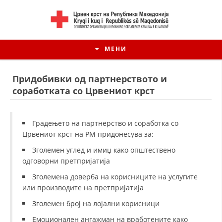
МЕНИ
Придобивки од партнерството и
соработката со Црвениот крст
Градењето на партнерство и соработка со
Црвениот крст на РМ придонесува за:
Зголемен углед и имиџ како општествено
одговорни претпријатија
Зголемена доверба на корисниците на услугите
ИСТОРИЈАТ НА ЦКРМ
или производите на претпријатија
Зголемен број на лојални корисници
ИСТОРИЈАТ НА ДВИЖЕЊЕТО
Емоционален ангажман на вработените како