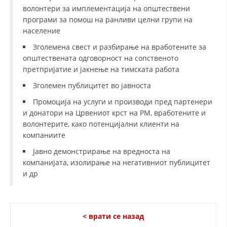
СТРУКТУРА И ОРГАНИЗАЦИОНА ПОСТАВЕНОСТ – ОПШТИНСКА
волонтери за имплементација на општествени
ОРГАНИЗАЦИЈА КУМАНОВО
програми за помош на ранливи целни групи на
КОНТАКТ ИНФОРМАЦИИ
население
Зголемена свест и разбирање на вработените за
општествената одговорност на сопственото
претпријатие и јакнење на тимската работа
ЗАКОН ЗА ЦКРМ
Зголемен публицитет во јавноста
СТАТУТ НА ЦКРМ
Промоција на услуги и производи пред партенери
и донатори на Црвениот крст на РМ, вработените и
волонтерите, како потенцијални клиенти на
компаниите
Јавно демонстрирање на вредноста на
ОРГАНИЗАЦИЈА И РАЗВОЈ
компанијата, изолирање на негативниот публицитет
и др
РАКОВОДЕН ОДБОР
СОБРАНИЕ
СТРУКТУРА И ОРГАНИЗАЦИОНА ПОСТАВЕНОСТ
< врати се назад