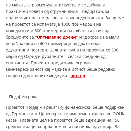
на мајка”, се разменуваат искуства и се добиваат
практични совети од стручни лица – педијатри, за
правилниот раст и развој на новороденчињата. За време
на проектот се испечатија 1000 примероци на
македонски и 300 примероци на албански јазик од
брошурите за
“Оптимално доење”
и “Дохрана на мали
деца”, заедно со 400 примероци од двата вида
едукативни постери. Целната група на проектот се 500
мајки од Охрид и руралните – селски средини од
општината. Проектот предизвика огромна
заинтересираност кај мајките а истиот беше редовно
следен од локалните медиуми.
постер
– Подај ми рака
Проектот “Подај ми рака” кој финанскиски беше поддржан
од Германскиот Црвен крст, се имплементираше во ООЦК
Ресен. Главната цел на проектот беше едукација на 150
средношколци за прва помош и врсничка едукација. За