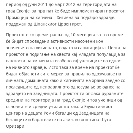
ЗНАЧЕЊЕ НА СЛУЖБАТА ЗА БАРАЊЕ
период од јуни 2011 до март 2012 на територијата на
град Скопје, за прв пат ќе биде имплементиран проектот
ФОРМУЛАРИ ЗА БАРАЊА
Промоција на хигиена – Хигиена за подобро здравје,
поддржан од Шпанскиот Црвен крст.
ЗДРАВСТВЕНО ПРЕВЕНТИВНА ДЕЈНОСТ
Проектот е со времетраење од 10 месеци а за тоа време
ПРВА ПОМОШ
ќе бидат спроведени активности насочени кон
значењето на хигиената, водата и санитацијата. Целта на
КРВОДАРИТЕЛСТВО
проектот е подигање на свеста кај младата популација за
ИНФОРМАЦИИ ЗА БОЛЕСТИ
важноста на хигиената особено кај учениците во однос
на нивното здравје. Исто така за време на проектот ќе
УСЛУГИ
бидат објаснети сите мерки за правилно одржување на
личната, домашната како и хигиената на храна заедно со
последиците од неправилното однесување во однос на
здравјето на заедницата. Проектот ги опфаќа руралните
ЗА НАС
средини на територија на град Скопје и тоа ученици од
основните и средни училишта како и Едукативниот
ДЕЈСТВУВАЊЕ
центар на децата Роми бегалци од Заедницата на
бегалците и барателите на азил, во општина Шуто
Оризари.