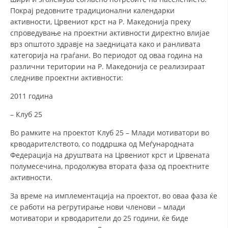
СТРУКТУРА И ОРГАНИЗАЦИОНА ПОСТАВЕНОСТ – ОПШТИНСКА
Покрај редовните традиционални календарки
ОРГАНИЗАЦИЈА КУМАНОВО
активности, Црвениот крст на Р. Македонија преку
КОНТАКТ ИНФОРМАЦИИ
спроведување на проектни активности директно влијае
врз општото здравје на заедницата како и ранливата
категорија на граѓани. Во периодот од оваа година на
различни територии на Р. Македонија се реализираат
ЗАКОН ЗА ЦКРМ
следниве проектни активности:
СТАТУТ НА ЦКРМ
2011 година
– Клуб 25
Во рамките на проектот Клуб 25 – Млади мотиватори во
крводарителството, со поддршка од Меѓународната
ОРГАНИЗАЦИЈА И РАЗВОЈ
Федерација на друштвата на Црвениот крст и Црвената
полумесечина, продолжува втората фаза од проектните
РАКОВОДЕН ОДБОР
активности.
СОБРАНИЕ
За време на имплементација на проектот, во оваа фаза ќе
се работи на регрутирање нови членови – млади
СТРУКТУРА И ОРГАНИЗАЦИОНА ПОСТАВЕНОСТ
мотиватори и крводарители до 25 години, ќе биде