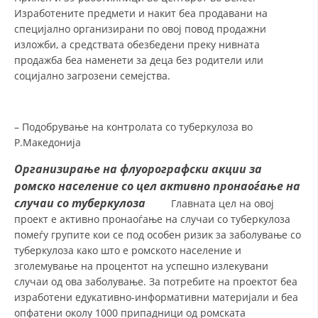
Изработените предмети и накит беа продавани на
специјално организирани по овој повод продажни
изложби, а средствата обезбедени преку нивната
продажба беа наменети за деца без родители или
социјално загрозени семејства.
– Подобрување на контролата со туберкулоза во
Р.Македонија
Организирање на флуорографски акции за
ромско население со цел активно пронаоѓање на
случаи со туберкулоза
Главната цел на овој
проект е активно пронаоѓање на случаи со туберкулоза
помеѓу групите кои се под особен ризик за заболување со
туберкулоза како што е ромското население и
зголемување на процентот на успешно излекувани
случаи од ова заболување. За потребите на проектот беа
изработени едукативно-информативни материјали и беа
опфатени околу 1000 припадници од ромската