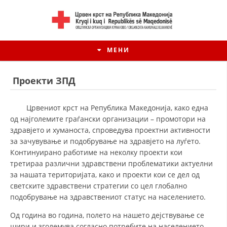
МЕНИ
Проекти ЗПД
Црвениот крст на Република Македонија, како една
од најголемите граѓански организации – промотори на
здравјето и хуманоста, спроведува проектни активности
за зачувување и подобрување на здравјето на луѓето.
Континуирано работиме на неколку проекти кои
третираа различни здравствени проблематики актуелни
за нашата територијата, како и проекти кои се дел од
светските здравствени стратегии со цел глобално
ИСТОРИЈАТ НА ЦКРМ
подобрување на здравствениот статус на населението.
ИСТОРИЈАТ НА ДВИЖЕЊЕТО
Од година во година, полето на нашето дејствување се
шири и зголемува согласно потребите на населението.