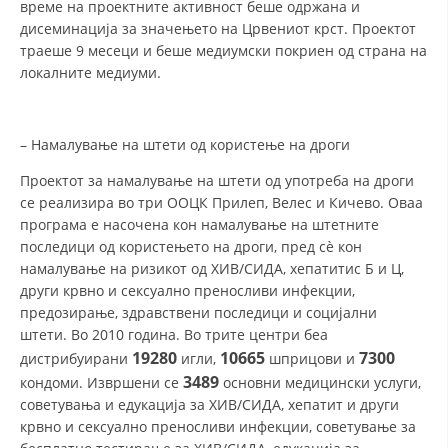
време на проектните активност беше одржана и
дисеминација за значењето на Црвениот крст. Проектот
траеше 9 месеци и беше медиумски покриен од страна на
локалните медиуми.
– Намалување на штети од користење на дроги
Проектот за намалување на штети од употреба на дроги
се реализира во три ООЦК Прилеп, Велес и Кичево. Оваа
програма е насочена кон намалување на штетните
последици од користењето на дроги, пред сè кон
намалување на ризикот од ХИВ/СИДА, хепатитис Б и Ц,
други крвно и сексуално преносливи инфекции,
предозирање, здравствени последици и социјални
штети. Во 2010 година. Во трите центри беа
19280
10665
7300
дистрибуирани
игли,
шприцови и
3489
кондоми. Извршени се
основни медицински услуги,
советувања и едукација за ХИВ/СИДА, хепатит и други
крвно и сексуално преносливи инфекции, советување за