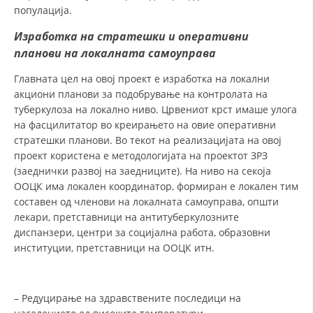
популација.
Изработка на стратешки и оперативни
планови на локалната самоуправа
Главната цел на овој проект е изработка на локални
акциони планови за подобрување на контролата на
туберкулоза на локално ниво. Црвениот крст имаше улога
на фасцилитатор во креирањето на овие оперативни
стратешки планови. Во текот на реализацијата на овој
проект користена е методологијата на проектот ЗРЗ
(заеднички развој на заедниците). На ниво на секоја
ООЦК има локален координатор, формиран е локален тим
составен од членови на локалната самоуправа, општи
лекари, претставници на антитуберкулозните
диспанзери, центри за социјална работа, образовни
институции, претставници на ООЦК итн.
– Редуцирање на здравствените последици на