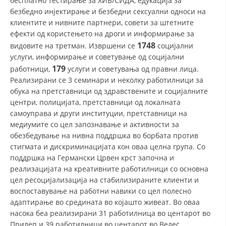
бесплатно тестирање за ХИВ/СИДА, едукација за
безбедно инјектирање и безбедни сексуални односи на
клиентите и нивните партнери, совети за штетните
ефекти од користењето на дроги и информирање за
1748
видовите на третман. Извршени се
социјални
услуги, информирање и советување од социјални
179
работници,
услуги и советувања од правни лица.
Реализирани се 3 семинари и неколку работилници за
обука на претставници од здравствените и социјалните
центри, полицијата, претставници од локалната
самоуправа и други институции, претставници на
медиумите со цел запознавање и активности за
обезбедување на нивна поддршка во борбата против
стигмата и дискриминацијата кон оваа целна група. Со
поддршка на Германски Црвен крст започна и
реализацијата на креативните работилници со основна
цел ресоцијализација на стабилизираните клиенти и
воспоставување на работни навики со цел полесно
адаптирање во средината во којашто живеат. Во оваа
насока беа реализирани 31 работилница во центарот во
Прилеп и 39 работилници во центарот во Велес.