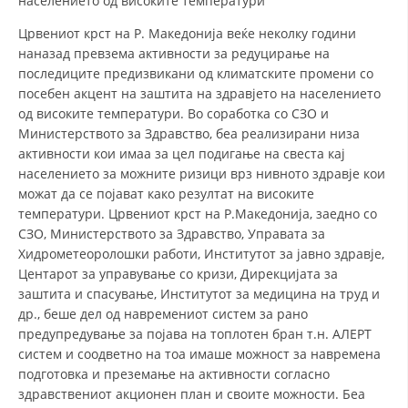
населението од високите температури
Црвениот крст на Р. Македонија веќе неколку години
наназад превзема активности за редуцирање на
последиците предизвикани од климатските промени со
посебен акцент на заштита на здравјето на населението
од високите температури. Во соработка со СЗО и
Министерството за Здравство, беа реализирани низа
активности кои имаа за цел подигање на свеста кај
населението за можните ризици врз нивното здравје кои
можат да се појават како резултат на високите
температури. Црвениот крст на Р.Македонија, заедно со
СЗО, Министерството за Здравство, Управата за
Хидрометеоролошки работи, Институтот за јавно здравје,
Центарот за управување со кризи, Дирекцијата за
заштита и спасување, Институтот за медицина на труд и
др., беше дел од навремениот систем за рано
предупредување за појава на топлотен бран т.н. АЛЕРТ
систем и соодветно на тоа имаше можност за навремена
подготовка и преземање на активности согласно
здравствениот акционен план и своите можности. Беа