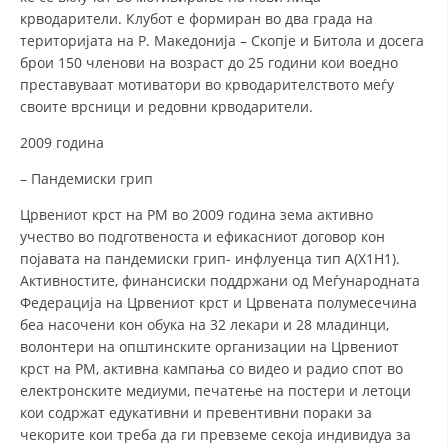
крводарители. Клубот е формиран во два града на
територијата на Р. Македонија – Скопје и Битола и досега
брои 150 членови на возраст до 25 години кои воедно
преставуваат мотиватори во крводарителството меѓу
своите врсници и редовни крводарители.
2009 година
– Пандемиски грип
Црвениот крст на РМ во 2009 година зема активно
учество во подготвеноста и ефикасниот договор кон
појавата на пандемиски грип- инфлуенца тип А(Х1Н1).
Активностите, финансиски поддржани од Меѓународната
Федерација на Црвениот крст и Црвената полумесечина
беа насочени кон обука на 32 лекари и 28 младинци,
волонтери на општинските организации на Црвениот
крст на РМ, активна кампања со видео и радио спот во
електронските медиуми, печатење на постери и летоци
кои содржат едукативни и превентивни пораки за
чекорите кои треба да ги превземе секоја индивидуа за