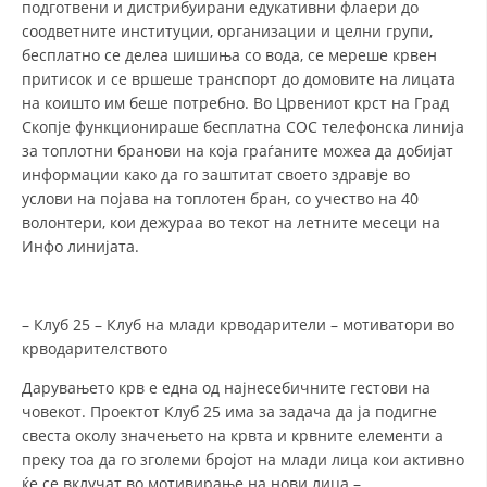
подготвени и дистрибуирани едукативни флаери до
соодветните институции, организации и целни групи,
бесплатно се делеа шишиња со вода, се мереше крвен
притисок и се вршеше транспорт до домовите на лицата
на коишто им беше потребно. Во Црвениот крст на Град
Скопје функционираше бесплатна СОС телефонска линија
за топлотни бранови на која граѓаните можеа да добијат
информации како да го заштитат своето здравје во
услови на појава на топлотен бран, со учество на 40
волонтери, кои дежураа во текот на летните месеци на
Инфо линијата.
– Клуб 25 – Клуб на млади крводарители – мотиватори во
крводарителството
Дарувањето крв е една од најнесебичните гестови на
човекот. Проектот Клуб 25 има за задача да ја подигне
свеста околу значењето на крвта и крвните елементи а
преку тоа да го зголеми бројот на млади лица кои активно
ќе се вклучат во мотивирање на нови лица –