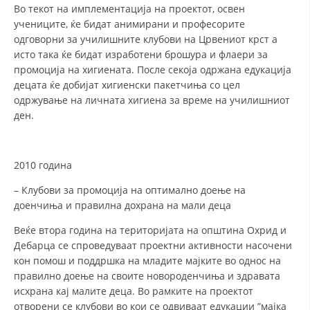
Во текот на имплементација на проектот, освен
учениците, ќе бидат анимирани и професорите
ПРИРАЧНИЦИ
одговорни за училишните клубови на Црвениот крст а
СТРАТЕГИИ
исто така ќе бидат изработени брошура и флаери за
промоција на хигиената. После секоја одржана едукација
ЕДУКАТИВНО ИНФОРМАТИВНИ МАТЕРИЈАЛИ
децата ќе добијат хигиенски пакетчиња со цел
одржување на личната хигиена за време на училишниот
БРОШУРИ
ден.
ПОСТЕРИ
ПРЕЗЕНТАЦИИ
2010 година
– Клубови за промоција на оптимално доење на
доенчиња и правилна дохрана на мали деца
Веќе втора година на територијата на општина Охрид и
Дебарца се спроведуваат проектни активности насочени
кон помош и поддршка на младите мајките во однос на
правилно доење на своите новороденчиња и здравата
исхрана кај малите деца. Во рамките на проектот
отворени се клубови во кои се одвиваат едукации ”мајка