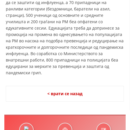
да се заштити од инфлуенца, а 70 припадници на
ранливи категории (бездомници, баратели на азил,
странци), 500 ученици од основните и средните
училишта и 200 граѓани на РМ беа опфатени со
едукативните сесии. Едукацијата треба да допринесе за
промоција на промена во однесувањето на популацијата
на РМ во насока на подобра превенција и редуцирање на
краткорочните и долгорочните последици од пандемиска
инфлуенца. Во соработка со Министерството за
внатрешни работи, 800 припадници на полицијата беа
едуцирани за мерките за превенција и заштита од
пандемиски грип.
< врати се назад