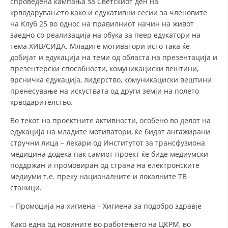
спроведена кампања за Светскиот ден на
ДИСЕМИНАЦИЈА
крводарувањето како и едукативни сесии за членовите
MЕЃУНАРОДНО ХУМАНИТАРНО ПРАВО
на Клуб 25 во однос на правилниот начин на живот
заедно со реализација на обука за пеер едукатори на
ПРОМОЦИЈА НА ХУМАНИ ВРЕДНОСТИ
тема ХИВ/СИДА. Младите мотиватори исто така ќе
добијат и едукација на теми од областа на презентација и
УПОТРЕБА И ЗАШТИТА НА АМБЛЕМОТ
презентерски способности, комуникациски вештини,
СОЦИЈАЛНО ХУМАНИТАРНА ДЕЈНОСТ
врсничка едукација, лидерство, комуникациски вештини
пренесување на искуствата од други земји на полето
КАКО ДА ДОНИРАТЕ
крводарителство.
ПОДГОТВЕНОСТ И ДЕЈСТВО ПРИ КАТАСТРОФИ
Во текот на проектните активности, особено во делот на
едукација на младите мотиватори, ќе бидат ангажирани
ТИМ ЗА ОДГОВОР ПРИ КАТАСТРОФИ ПРИ ООЦК КУМАНОВО
стручни лица – лекари од Институтот за трансфузиона
медицина додека пак самиот проект ќе биде медиумски
ОДНОСИ СО ЈАВНОСТ
поддржан и промовиран од страна на електронските
медиуми т.е. преку националните и локалните ТВ
ИСТРАЖУВАЊЕ НА ЈАВНО МИСЛЕЊЕ
станици.
МЕЃУНАРОДНА СОРАБОТКА
– Промоција на хигиена – Хигиена за подобро здравје
ДОГОВОРИ
Како една од новините во работењето на ЦКРМ, во