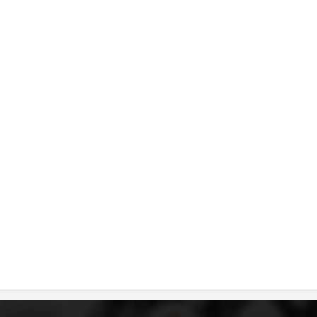
MЕЃУНАРОДНО ХУМАНИТАРНО ПРАВО
ПРОМОЦИЈА НА ХУМАНИ ВРЕДНОСТИ
УПОТРЕБА И ЗАШТИТА НА АМБЛЕМОТ
СОЦИЈАЛНО ХУМАНИТАРНА ДЕЈНОСТ
КАКО ДА ДОНИРАТЕ
ПОДГОТВЕНОСТ И ДЕЈСТВО ПРИ КАТАСТРОФИ
ТИМ ЗА ОДГОВОР ПРИ КАТАСТРОФИ ПРИ ООЦК КУМАНОВО
ОДНОСИ СО ЈАВНОСТ
ИСТРАЖУВАЊЕ НА ЈАВНО МИСЛЕЊЕ
МЕЃУНАРОДНА СОРАБОТКА
ДОГОВОРИ
ЗНАЧЕЊЕ НА СЛУЖБАТА ЗА БАРАЊЕ