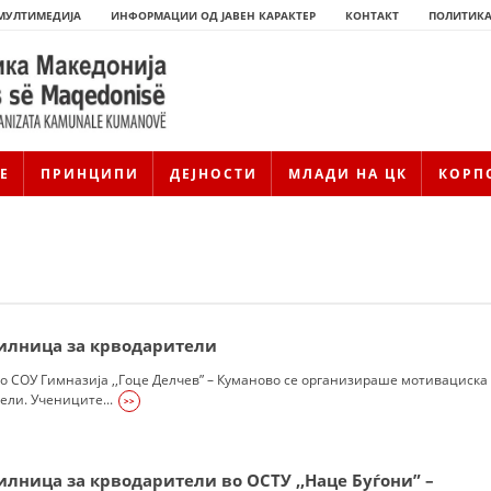
МУЛТИМЕДИЈА
ИНФОРМАЦИИ ОД ЈАВЕН КАРАКТЕР
КОНТАКТ
ПОЛИТИКА
Е
ПРИНЦИПИ
ДЕЈНОСТИ
МЛАДИ НА ЦК
КОРП
илница за крводарители
во СОУ Гимназија ,,Гоце Делчев” – Куманово се организираше мотивациска
ли. Учениците...
>>
ИСТОРИЈАТ НА ЦКРМ
ИСТОРИЈАТ НА ДВИЖЕЊЕТО
лница за крводарители во ОСТУ ,,Наце Буѓони” –