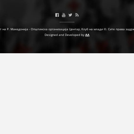
ФОРМУЛАРИ ЗА БАРАЊА
ЗДРАВСТВЕНО ПРЕВЕНТИВНА ДЕЈНОСТ
т на Р. Македонија - Општинска организација Центар, Клуб на млади ©. Сите права задр
ПРВА ПОМОШ
Designed and Developed by
AA
КРВОДАРИТЕЛСТВО
ИНФОРМАЦИИ ЗА БОЛЕСТИ
УСЛУГИ
ЗА НАС
ДЕЈСТВУВАЊЕ