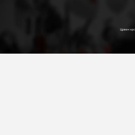
Црвен крс