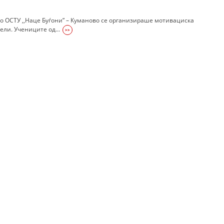
УРА И ОРГАНИЗАЦИОНА ПОСТАВЕНОСТ – ОПШТИНСКА ОРГАНИЗАЦИЈА К
во ОСТУ ,,Наце Буѓони” – Куманово се организираше мотивациска
КОНТАКТ ИНФОРМАЦИИ
ли. Учениците од...
>>
ЗАКОН ЗА ЦКРМ
СТАТУТ НА ЦКРМ
ОРГАНИЗАЦИЈА И РАЗВОЈ
РАКОВОДЕН ОДБОР
СОБРАНИЕ
СТРУКТУРА И ОРГАНИЗАЦИОНА ПОСТАВЕНОСТ
ДИСЕМИНАЦИЈА