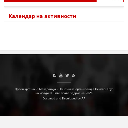
ЗНАЧЕЊЕ НА СЛУЖБАТА ЗА БАРАЊЕ
ФОРМУЛАРИ ЗА БАРАЊА
Календар на активности
ЗДРАВСТВЕНО ПРЕВЕНТИВНА ДЕЈНОСТ
ПРВА ПОМОШ
КРВОДАРИТЕЛСТВО
ИНФОРМАЦИИ ЗА БОЛЕСТИ
УСЛУГИ
Црвен крст на Р. Македонија - Општинска организација Центар, Клуб
ЗА НАС
на млади ©. Сите права задржани. 2026
Designed and Developed by
AA
ДЕЈСТВУВАЊЕ