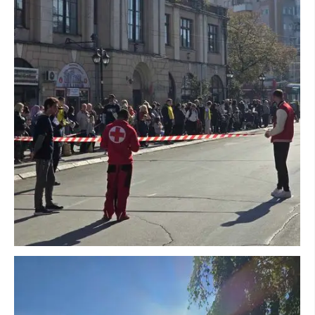
ЗНАЧЕЊЕ НА СЛУЖБАТА ЗА БАРАЊЕ
ФОРМУЛАРИ ЗА БАРАЊА
ЗДРАВСТВЕНО ПРЕВЕНТИВНА ДЕЈНОСТ
ПРВА ПОМОШ
КРВОДАРИТЕЛСТВО
ИНФОРМАЦИИ ЗА БОЛЕСТИ
УСЛУГИ
ЗА НАС
ДЕЈСТВУВАЊЕ