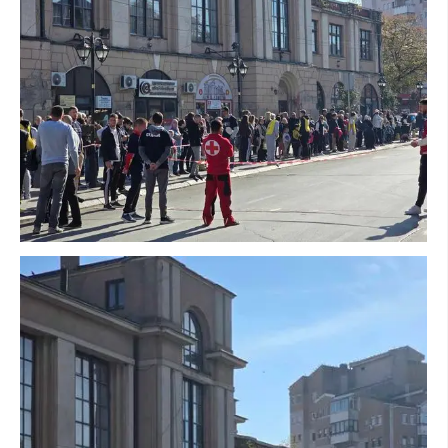
ДИСЕМИНАЦИЈА
MЕЃУНАРОДНО ХУМАНИТАРНО ПРАВО
ПРОМОЦИЈА НА ХУМАНИ ВРЕДНОСТИ
УПОТРЕБА И ЗАШТИТА НА АМБЛЕМОТ
СОЦИЈАЛНО ХУМАНИТАРНА ДЕЈНОСТ
КАКО ДА ДОНИРАТЕ
ПОДГОТВЕНОСТ И ДЕЈСТВО ПРИ КАТАСТРОФИ
ТИМ ЗА ОДГОВОР ПРИ КАТАСТРОФИ ПРИ ООЦК КУМАНОВО
ОДНОСИ СО ЈАВНОСТ
ИСТРАЖУВАЊЕ НА ЈАВНО МИСЛЕЊЕ
МЕЃУНАРОДНА СОРАБОТКА
ДОГОВОРИ