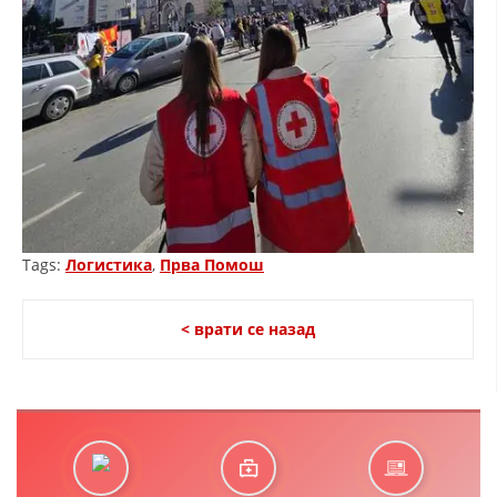
Tags:
Логистика
,
Прва Помош
< врати се назад