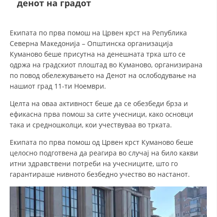
денот на градот
СТРУКТУРА И ОРГАНИЗАЦИОНА ПОСТАВЕНОСТ – ОПШТИНСКА
ОРГАНИЗАЦИЈА КУМАНОВО
КОНТАКТ ИНФОРМАЦИИ
Екипата по прва помош на Црвен крст на Република
Северна Македонија – Општинска организација
Куманово беше присутна на денешната трка што се
одржа на градскиот плоштад во Куманово, организирана
ЗАКОН ЗА ЦКРМ
по повод обележувањето на Денот на ослободување на
нашиот град 11-ти Ноември.
СТАТУТ НА ЦКРМ
Целта на оваа активност беше да се обезбеди брза и
ефикасна прва помош за сите учесници, како основци
така и средношколци, кои учествуваа во трката.
Екипата по прва помош од Црвен крст Куманово беше
ОРГАНИЗАЦИЈА И РАЗВОЈ
целосно подготвена да реагира во случај на било какви
итни здравствени потреби на учесниците, што го
РАКОВОДЕН ОДБОР
гарантираше нивното безбедно учество во настанот.
СОБРАНИЕ
СТРУКТУРА И ОРГАНИЗАЦИОНА ПОСТАВЕНОСТ