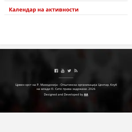
ЗНАЧЕЊЕ НА СЛУЖБАТА ЗА БАРАЊЕ
Календар на активности
ФОРМУЛАРИ ЗА БАРАЊА
ЗДРАВСТВЕНО ПРЕВЕНТИВНА ДЕЈНОСТ
ПРВА ПОМОШ
КРВОДАРИТЕЛСТВО
ИНФОРМАЦИИ ЗА БОЛЕСТИ
УСЛУГИ
Црвен крст на Р. Македонија - Општинска организација Центар, Клуб
на млади ©. Сите права задржани. 2026
ЗА НАС
Designed and Developed by
AA
ДЕЈСТВУВАЊЕ