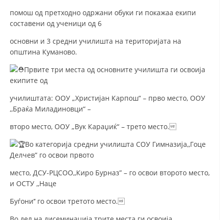
ДИСЕМИНАЦИЈА
помош од претходно одржани обуки ги покажаа екипи
MЕЃУНАРОДНО ХУМАНИТАРНО ПРАВО
составени од ученици од 6
ПРОМОЦИЈА НА ХУМАНИ ВРЕДНОСТИ
основни и 3 средни училишта на територијата на
општина Куманово.
УПОТРЕБА И ЗАШТИТА НА АМБЛЕМОТ
Првите три места од основните училишта ги освоија
СОЦИЈАЛНО ХУМАНИТАРНА ДЕЈНОСТ
екипите од
КАКО ДА ДОНИРАТЕ
училиштата: ООУ „Христијан Карпош“ – прво место, ООУ
,,Браќа Миладиновци“ –
ПОДГОТВЕНОСТ И ДЕЈСТВО ПРИ КАТАСТРОФИ
второ место, ООУ „Вук Караџиќ“ – трето место.
ТИМ ЗА ОДГОВОР ПРИ КАТАСТРОФИ ПРИ ООЦК КУМАНОВО
Во категорија средни училишта СОУ Гимназија,,Гоце
ОДНОСИ СО ЈАВНОСТ
Делчев” го освои првото
ИСТРАЖУВАЊЕ НА ЈАВНО МИСЛЕЊЕ
место, ДСУ-РЦСОО,,Киро Бурназ” – го освои второто место,
и ОСТУ ,,Наце
МЕЃУНАРОДНА СОРАБОТКА
Буѓони‘‘ го освои третото место.
ДОГОВОРИ
Во дел на дисеминација трите места ги освоија