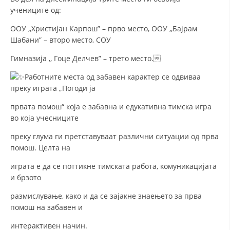
ЗНАЧЕЊЕ НА СЛУЖБАТА ЗА БАРАЊЕ
учениците од:
ФОРМУЛАРИ ЗА БАРАЊА
ООУ ,,Христијан Карпош” – прво место, ООУ ,,Бајрам
Шабани” – второ место, СОУ
ЗДРАВСТВЕНО ПРЕВЕНТИВНА ДЕЈНОСТ
Гимназија ,, Гоце Делчев” – трето место.
ПРВА ПОМОШ
Работните места од забавен карактер се одвиваа
КРВОДАРИТЕЛСТВО
преку играта „Погоди ја
ИНФОРМАЦИИ ЗА БОЛЕСТИ
првата помош“ која е забавна и едукативна тимска игра
во која учесниците
УСЛУГИ
преку глума ги претставуваат различни ситуации од прва
помош. Целта на
ЗА НАС
играта е да се поттикне тимската работа, комуникацијата
и брзото
ДЕЈСТВУВАЊЕ
размислување, како и да се зајакне знаењето за прва
помош на забавен и
интерактивен начин.