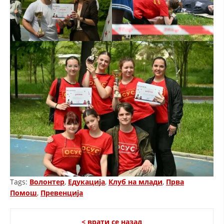
Tags:
Волонтер
,
Едукација
,
Клуб на млади
,
Прва
Помош
,
Превенција
< врати се назад