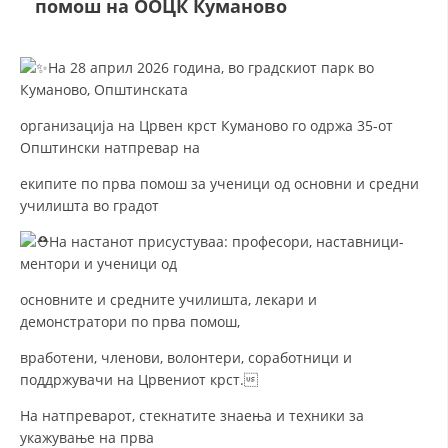
помош на ООЦК Куманово
СТРУКТУРА И ОРГАНИЗАЦИОНА ПОСТАВЕНОСТ – ОПШТИНСКА
ОРГАНИЗАЦИЈА КУМАНОВО
КОНТАКТ ИНФОРМАЦИИ
На 28 април 2026 година, во градскиот парк во
Куманово, Општинската
организација на Црвен крст Куманово го одржа 35-от
ЗАКОН ЗА ЦКРМ
Општински натпревар на
СТАТУТ НА ЦКРМ
екипите по прва помош за ученици од основни и средни
училишта во градот
На настанот присустуваа: професори, наставници-
ментори и ученици од
основните и средните училишта, лекари и
ОРГАНИЗАЦИЈА И РАЗВОЈ
демонстратори по прва помош,
РАКОВОДЕН ОДБОР
вработени, членови, волонтери, соработници и
СОБРАНИЕ
поддржувачи на Црвениот крст.
СТРУКТУРА И ОРГАНИЗАЦИОНА ПОСТАВЕНОСТ
На натпреварот, стекнатите знаења и техники за
укажување на прва