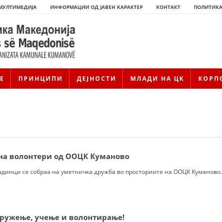
МУЛТИМЕДИЈА
ИНФОРМАЦИИ ОД ЈАВЕН КАРАКТЕР
КОНТАКТ
ПОЛИТИКА
Е
ПРИНЦИПИ
ДЕЈНОСТИ
МЛАДИ НА ЦК
КОРП
на волонтери од ООЦК Куманово
ладинци се собраа на уметничка дружба во просториите на ООЦК Куманово.
ИСТОРИЈАТ НА ЦКРМ
ИСТОРИЈАТ НА ДВИЖЕЊЕТО
дружење, учење и волонтирање!