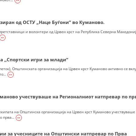
>>
ФОРМУЛАРИ ЗА БАРАЊА
зиран од ОСТУ „Наце Буѓони“ во Куманово.
ЗДРАВСТВЕНО ПРЕВЕНТИВНА ДЕЈНОСТ
 претставници и волонтери од Црвен крст на Република Северна Македониј
ПРВА ПОМОШ
>>
КРВОДАРИТЕЛСТВО
ИНФОРМАЦИИ ЗА БОЛЕСТИ
а ,,Спортски игри за млади“
УСЛУГИ
(петок), Општинската организација на Црвен крст Куманово активно се вкл
о...
>>
ЗА НАС
маново учествуваше на Регионалниот натпревар по пр
ДЕЈСТВУВАЊЕ
 екипата на Општинска организација на Црвен крст Куманово учествуваше
 прва...
>>
ии за учесниците на Општински натпревар по Прва