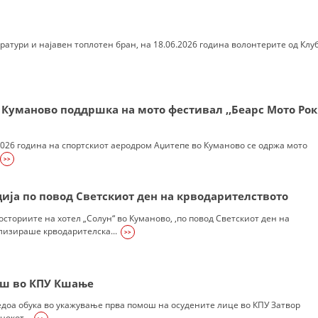
MЕЃУНАРОДНО ХУМАНИТАРНО ПРАВО
ратури и најавен топлотен бран, на 18.06.2026 година волонтерите од Клу
ПРОМОЦИЈА НА ХУМАНИ ВРЕДНОСТИ
УПОТРЕБА И ЗАШТИТА НА АМБЛЕМОТ
СОЦИЈАЛНО ХУМАНИТАРНА ДЕЈНОСТ
Куманово поддршка на мото фестивал ,,Беарс Мото Рок
КАКО ДА ДОНИРАТЕ
.2026 година на спортскиот аеродром Аџитепе во Куманово се одржа мото
ПОДГОТВЕНОСТ И ДЕЈСТВО ПРИ КАТАСТРОФИ
>>
ТИМ ЗА ОДГОВОР ПРИ КАТАСТРОФИ ПРИ ООЦК КУМАНОВО
ија по повод Светскиот ден на крводарителството
ОДНОСИ СО ЈАВНОСТ
росториите на хотел „Солун“ во Куманово, ,по повод Светскиот ден на
лизираше крводарителска...
>>
ИСТРАЖУВАЊЕ НА ЈАВНО МИСЛЕЊЕ
МЕЃУНАРОДНА СОРАБОТКА
ош во КПУ Кшање
ДОГОВОРИ
доа обука во укажување прва помош на осудените лице во КПУ Затвор
ЗНАЧЕЊЕ НА СЛУЖБАТА ЗА БАРАЊЕ
окот...