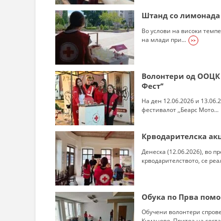
Штанд со лимонада
Во услови на високи темпе
на млади при...
>>
Волонтери од ООЦК 
Фест‘‘
На ден 12.06.2026 и 13.06
фестивалот ,,Беарс Мото...
Крводарителска акц
Денеска (12.06.2026), во п
крводарителството, се реа
Обука по Прва пом
Обучени волонтери спрове
Куманово. Притоа на состан