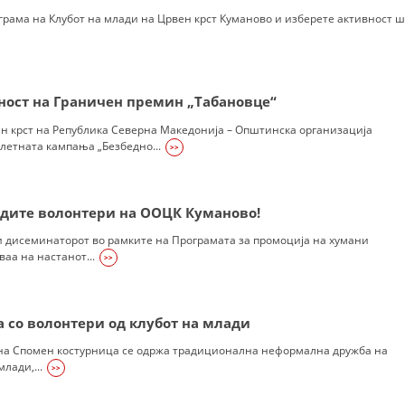
УРА И ОРГАНИЗАЦИОНА ПОСТАВЕНОСТ – ОПШТИНСКА ОРГАНИЗАЦИЈА К
грама на Клубот на млади на Црвен крст Куманово и изберете активност 
КОНТАКТ ИНФОРМАЦИИ
ност на Граничен премин „Табановце“
ЗАКОН ЗА ЦКРМ
ен крст на Република Северна Македонија – Општинска организација
летната кампања „Безбедно...
>>
СТАТУТ НА ЦКРМ
адите волонтери на ООЦК Куманово!
 дисеминаторот во рамките на Програмата за промоција на хумани
аа на настанот...
>>
ОРГАНИЗАЦИЈА И РАЗВОЈ
РАКОВОДЕН ОДБОР
со волонтери од клубот на млади
СОБРАНИЕ
, на Спомен костурница се одржа традиционална неформална дружба на
СТРУКТУРА И ОРГАНИЗАЦИОНА ПОСТАВЕНОСТ
лади,...
>>
ДИСЕМИНАЦИЈА