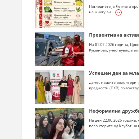
СТРУКТ
Погледнете ја Летната про
најмногу ви...
>>
Превентивна актив
На 01.07.2026 година, Црв
Куманово, учествуваше во 
Успешен ден за мл
Денес нашите волонтери и
вредности (ПХВ) присуствув
Неформална дружба 
На ден 22.06.2026 година
волонтерите од Клубот на м