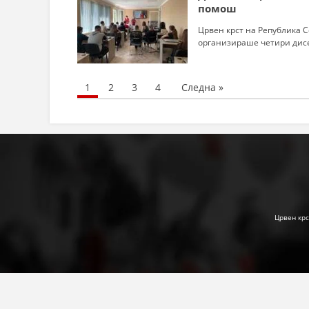
помош
Црвен крст на Република 
организираше четири дисе
1
2
3
4
Следна »
Црвен крс