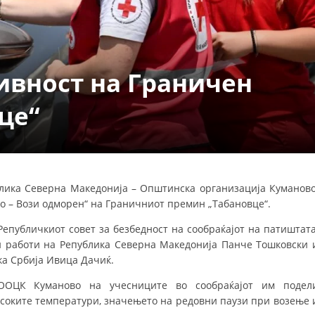
УРА И ОРГАНИЗАЦИОНА ПОСТАВЕНОСТ – ОПШТИНСКА ОРГАНИЗАЦИЈА К
КОНТАКТ ИНФОРМАЦИИ
ивност на Граничен
ЗАКОН ЗА ЦКРМ
це“
СТАТУТ НА ЦКРМ
ублика Северна Македонија – Општинска организација Куманово
о – Вози одморен“ на Граничниот премин „Табановце“.
ОРГАНИЗАЦИЈА И РАЗВОЈ
епубличкиот совет за безбедност на сообраќајот на патиштата
РАКОВОДЕН ОДБОР
и работи на Република Северна Македонија Панче Тошковски 
СОБРАНИЕ
а Србија Ивица Дачиќ.
СТРУКТУРА И ОРГАНИЗАЦИОНА ПОСТАВЕНОСТ
ООЦК Куманово на учесниците во сообраќајот им подел
соките температури, значењето на редовни паузи при возење 
ДИСЕМИНАЦИЈА