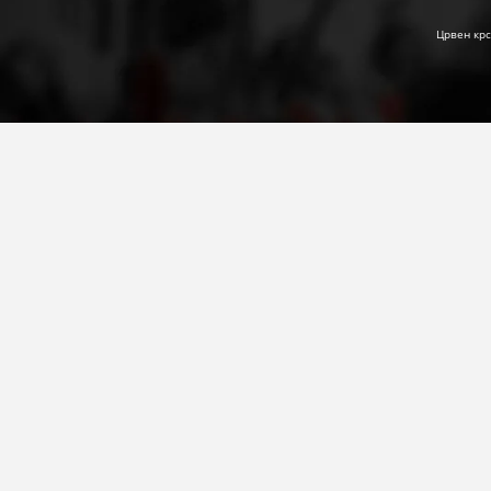
Црвен крс