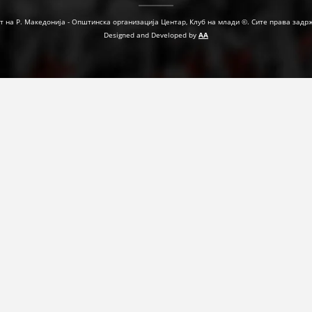
т на Р. Македонија - Општинска организација Центар, Клуб на млади ©. Сите права задр
Designed and Developed by
AA