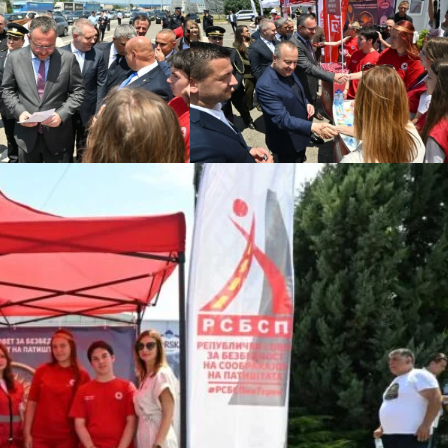
ФОРМУЛАРИ ЗА БАРАЊА
ЗДРАВСТВЕНО ПРЕВЕНТИВНА ДЕЈНОСТ
ПРВА ПОМОШ
КРВОДАРИТЕЛСТВО
ИНФОРМАЦИИ ЗА БОЛЕСТИ
УСЛУГИ
ЗА НАС
ДЕЈСТВУВАЊЕ