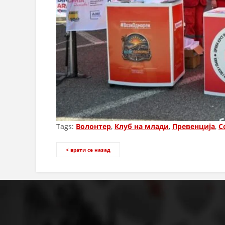
Tags:
Волонтер
,
Клуб на млади
,
Превенција
,
С
< врати се назад