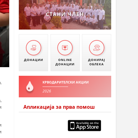
УМАНОВО
СТАНИ ЧЛЕН
ДОНАЦИИ
ONLINE
ДОНИРАЈ
ДОНАЦИИ
ОБЛЕКА
,
КРВОДАРИТЕЛСКИ АКЦИИ
2026
,
Апликација за прва помош
и
и
и