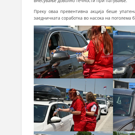
внесување доволно течности при патување.
Преку оваа превентивна акција беше упатена
заедничката соработка во насока на поголема б