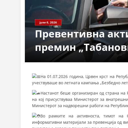
СТРУКТ
јули 6, 2026
Превентивна акт
премин „Табанов
На 01.07.2026 година, Црвен крст на Реп
учествуваше во летната кампања „Безбедно лет
Настанот беше организиран од страна на Р
на кој присуствуваа Министерот за внатрешн
Министерот за надворешни работи на Републик
Во рамките на активноста, тимот на 
информативни материјали за превенција од ви